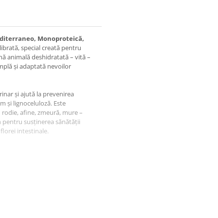
editerraneo, Monoproteică,
brată, special creată pentru
ină animală deshidratată – vită –
simplă și adaptată nevoilor
nar și ajută la prevenirea
m și lignoceluloză. Este
 rodie, afine, zmeură, mure –
n pentru susținerea sănătății
florei intestinale.
isică Adult,
editerraneo,