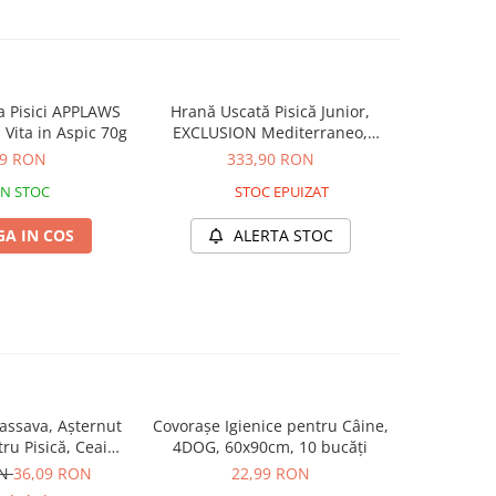
 Pisici APPLAWS
Hrană Uscată Pisică Junior,
Hrană Us
i Vita in Aspic 70g
EXCLUSION Mediterraneo,
EXCLUSI
Monoproteică, Pui, 12kg –
Monoprot
99 RON
333,90 RON
DELISTAT
IN STOC
STOC EPUIZAT
A IN COS
ALERTA STOC
ssava, Așternut
Covorașe Igienice pentru Câine,
MIAU MIAU
tru Pisică, Ceai
4DOG, 60x90cm, 10 bucăți
Igienic pe
de, 6L
ON
36,09 RON
22,99 RON