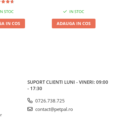
IN STOC
IN STOC
A IN COS
ADAUGA IN COS
ADA
SUPORT CLIENTI
LUNI - VINERI: 09:00
- 17:30
0726.738.725
contact@petpal.ro
er