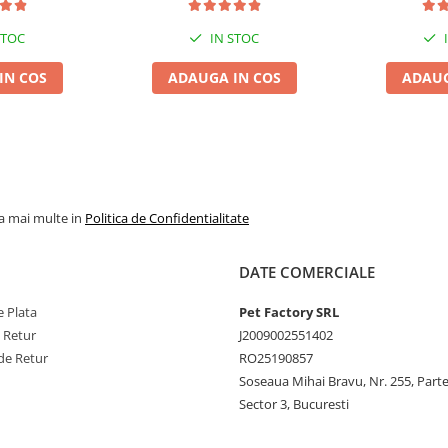
STOC
IN STOC
IN COS
ADAUGA IN COS
ADAUG
la mai multe in
Politica de Confidentialitate
DATE COMERCIALE
 Plata
Pet Factory SRL
e Retur
J2009002551402
de Retur
RO25190857
Soseaua Mihai Bravu, Nr. 255, Part
Sector 3, Bucuresti