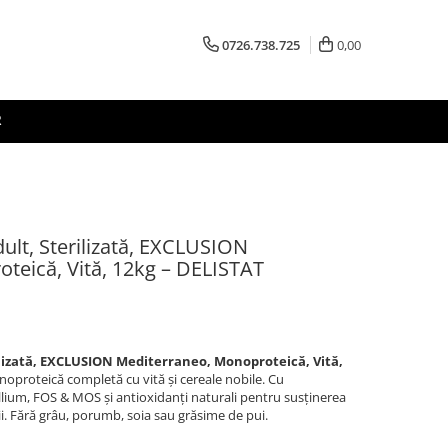
0726.738.725
0,00
R
ult, Sterilizată, EXCLUSION
teică, Vită, 12kg – DELISTAT
ilizată, EXCLUSION Mediterraneo, Monoproteică, Vită,
roteică completă cu vită și cereale nobile. Cu
ium, FOS & MOS și antioxidanți naturali pentru susținerea
nii. Fără grâu, porumb, soia sau grăsime de pui.