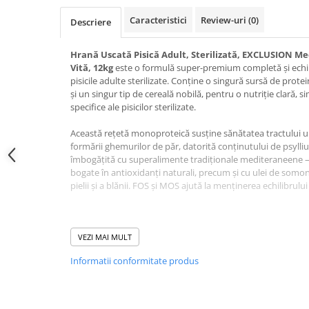
Jucării Câini
Caracteristici
Review-uri
(0)
Descriere
Haine Câini
Pisici
Hrană Uscată Pisică Adult, Sterilizată, EXCLUSION M
Vită, 12kg
este o formulă super-premium completă și echili
Hrană Uscată Pisică
pisicile adulte sterilizate. Conține o singură sursă de prote
Pisică Junior
și un singur tip de cereală nobilă, pentru o nutriție clară, 
specifice ale pisicilor sterilizate.
Pisică Adult
Pisică Senior
Această rețetă monoproteică susține sănătatea tractului uri
Hrană Umedă Pisică
formării ghemurilor de păr, datorită conținutului de psylliu
îmbogățită cu superalimente tradiționale mediteraneene –
Pisică Junior
bogate în antioxidanți naturali, precum și cu ulei de somo
Pisică Adult
pielii și a blănii. FOS și MOS ajută la menținerea echilibrului 
Pisică Senior
Diete Veterinare Pisică
Compoziție Hrană Uscată P
VEZI MAI MULT
Uscată
Sterilizată, EXCLUSION M
Umedă
Informatii conformitate produs
Monoproteică, Vită, 12kg:
Recompense Pisici
Cremoase