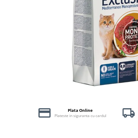
Piele Presată
Proteice
Cremoase
Semi-umede
Pernuțe
Îngrijire Câini
Covorașe Igienice Câini
Igienă Câini
Șampoane Câini
Antiparazitare Câini
Vitamine Câini
Perii & Piepteni
Accesorii Câini
Plata Online
Culcușuri & Saltele Câini
Plateste in siguranta cu cardul
Castroane și Adapatori
Cuști și Genți
Zgărzi, Lese & Hamuri