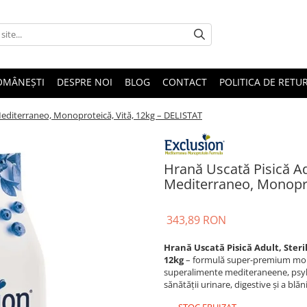
OMÂNEȘTI
DESPRE NOI
BLOG
CONTACT
POLITICA DE RETU
Mediterraneo, Monoproteică, Vită, 12kg – DELISTAT
Hrană Uscată Pisică Ad
Mediterraneo, Monopro
343,89 RON
Hrană Uscată Pisică Adult, Ster
12kg
– formulă super-premium monop
superalimente mediteraneene, psyll
sănătății urinare, digestive și a blă