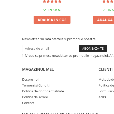
Zgărzi & Hamuri
IN STOC
IN 
Păsări
Hrană Păsări
ADAUGA IN COS
ADAUGA 
Meniuri Păsări
Suplimente Nutritive
Delicii Păsări
Newsletter
Nu rata ofertele si promotiile noastre
Batoane
Îngrijire Păsări
Vreau sa primesc newsletter cu promotiile magazinului. Af
Așternut Igienic Păsări
Colivii
MAGAZINUL MEU
CLIENTI
Colivii
Despre noi
Metode de
Rozătoare
Termeni si Conditii
Politica d
Hrană Rozătoare
Politica de Confidentialitate
Formular 
Fân Rozătoare
Politica de livrare
ANPC
Meniuri Rozătoare
Contact
Delicii Rozătoare