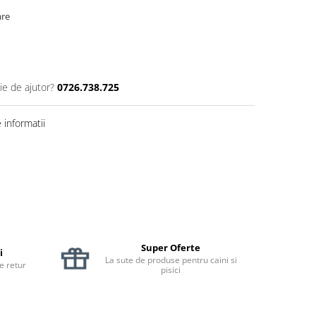
are
ie de ajutor?
0726.738.725
informatii
Super Oferte
i
La sute de produse pentru caini si
de retur
pisici