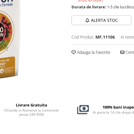
STOC EPUIZAT
Durata de livrare:
1-5 zile lucrăto
ALERTA STOC
Cod Produs:
MF.11106
Ai nevo
Adauga la Favorite
Cere 
Livrare Gratuita
100% bani inapo
Oriunde in Romania la comenzile
Ai pana la 14 zile drept 
peste 249 RON