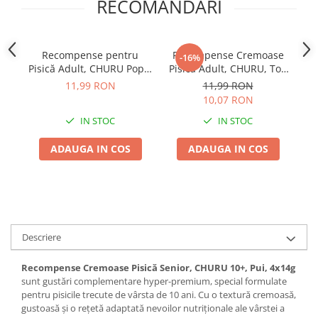
RECOMANDARI
Recompense pentru
Recompense Cremoase
R
-16%
Pisică Adult, CHURU Pops,
Pisică Adult, CHURU, Ton
Ton, 4x15g
și Somon, 4x14g
CH
11,99 RON
11,99 RON
10,07 RON
IN STOC
IN STOC
ADAUGA IN COS
ADAUGA IN COS
Descriere
Recompense Cremoase Pisică Senior, CHURU 10+, Pui, 4x14g
sunt gustări complementare hyper-premium, special formulate
pentru pisicile trecute de vârsta de 10 ani. Cu o textură cremoasă,
gustoasă și o rețetă adaptată nevoilor nutriționale ale vârstei a