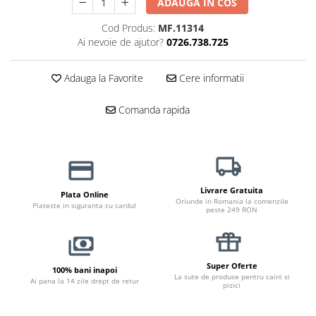
ADAUGA IN COS
Haine Câini
Zgărzi & Hamuri
Cod Produs:
MF.11314
Ai nevoie de ajutor?
0726.738.725
Adauga la Favorite
Cere informatii
Comanda rapida
Livrare Gratuita
Plata Online
Oriunde in Romania la comenzile
Plateste in siguranta cu cardul
peste 249 RON
Super Oferte
100% bani inapoi
La sute de produse pentru caini si
Ai pana la 14 zile drept de retur
pisici