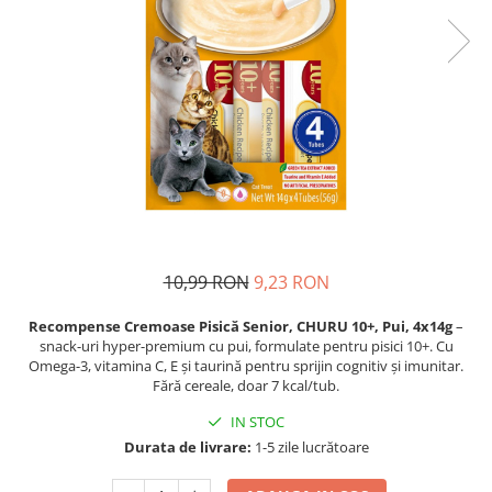
Proteice
Pernuțe
Cremoase
Semi-umede
Semi-umede
Proteice
Pernuțe
Umede
Îngrijire Câini
Îngrijire Pisici
Covorașe Igienice Câini
Așternut Igienic Pisici
Igienă Câini
Igienă Pisici
Șampoane Câini
Antiparazitare Pisici
Antiparazitare Câini
Vitamine Pisici
Vitamine Câini
Perii & Piepteni Pisici
10,99 RON
9,23 RON
Perii & Piepteni
Accesorii Pisici
Recompense Cremoase Pisică Senior, CHURU 10+, Pui, 4x14g
–
Accesorii Câini
Culcușuri & Saltele Pisici
snack-uri hyper-premium cu pui, formulate pentru pisici 10+. Cu
Culcușuri & Saltele Câini
Ansambluri Pisici
Omega-3, vitamina C, E și taurină pentru sprijin cognitiv și imunitar.
Fără cereale, doar 7 kcal/tub.
Castroane și Adapatori
Castroane & Adapatori Pisici
Cuști și Genți
Cuști & Genți Pisici
IN STOC
Durata de livrare:
1-5 zile lucrătoare
Zgărzi, Lese & Hamuri
Litiere Pisici
Jucării Câini
Jucării Pisici