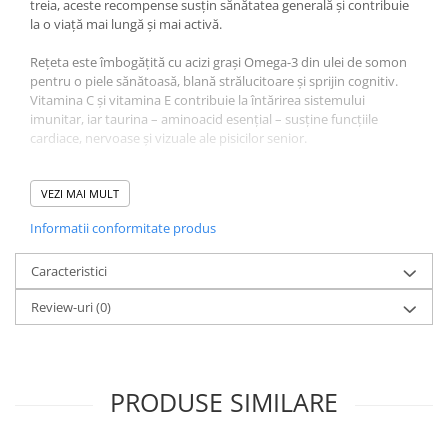
treia, aceste recompense susțin sănătatea generală și contribuie
la o viață mai lungă și mai activă.
Rețeta este îmbogățită cu acizi grași Omega-3 din ulei de somon
pentru o piele sănătoasă, blană strălucitoare și sprijin cognitiv.
Vitamina C și vitamina E contribuie la întărirea sistemului
imunitar, iar taurina – aminoacid esențial – susține funcțiile
cardiace, nervoase și vizuale ale pisicilor senior.
Cu doar 7 kcal pe porție și fără cereale, coloranți sau conservanți
artificiali, Churu 10+ este perfect chiar și pentru pisicile cu
VEZI MAI MULT
sensibilități alimentare sau poftă de mâncare scăzută. Ideal
Informatii conformitate produs
pentru hrănirea din mână, topping peste hrană sau mascarea
medicației.
Caracteristici
Compoziție Recompense
Review-uri
(0)
Cremoase Pisică Senior,
CHURU 10+, Pui, 4x14g:
PRODUSE SIMILARE
Ingrediente:
pui (30%), tapioca (uscată), ulei de somon, extract