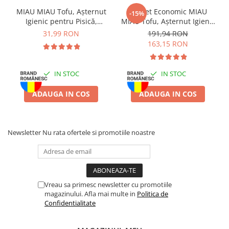
de scoici
MIAU MIAU Tofu, Așternut
Pachet Economic MIAU
-15%
Igienic pentru Pisică,
MIAU Tofu, Așternut Igienic
Aditivi/kg:
vitamina E, vitamina C, antioxidanți naturali, taurină
Lavandă, 6L
pentru Pisică, Lavandă,
31,99 RON
191,94 RON
6x6L
Valori analitice:
proteină 8,5%, grăsimi 1,5%, fibre 0,1%, cenușă
163,15 RON
1,9%, umiditate 85,0%, Omega-3 0,08%, energie 500 kcal/kg
Mod de utilizare:
Se oferă ca hrană complementară între mesele
IN STOC
IN STOC
principale. După deschidere, păstrați la frigider și consumați în
maximum 24 de ore. Asigurați acces constant la apă proaspătă.
ADAUGA IN COS
ADAUGA IN COS
Depozitare:
A se păstra într-un loc uscat și răcoros.
Newsletter
Nu rata ofertele si promotiile noastre
Vreau sa primesc newsletter cu promotiile
magazinului. Afla mai multe in
Politica de
Confidentialitate