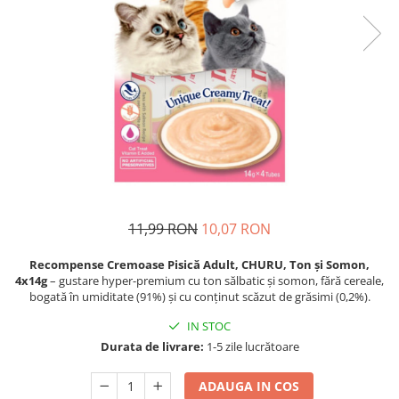
Proteice
Pernuțe
Cremoase
Semi-umede
Semi-umede
Proteice
Pernuțe
Umede
Îngrijire Câini
Îngrijire Pisici
Covorașe Igienice Câini
Așternut Igienic Pisici
Igienă Câini
Igienă Pisici
Șampoane Câini
Antiparazitare Pisici
Antiparazitare Câini
Vitamine Pisici
Vitamine Câini
Perii & Piepteni Pisici
11,99 RON
10,07 RON
Perii & Piepteni
Accesorii Pisici
Recompense Cremoase Pisică Adult, CHURU, Ton și Somon,
Accesorii Câini
Culcușuri & Saltele Pisici
4x14g
– gustare hyper-premium cu ton sălbatic și somon, fără cereale,
Culcușuri & Saltele Câini
Ansambluri Pisici
bogată în umiditate (91%) și cu conținut scăzut de grăsimi (0,2%).
Castroane și Adapatori
Castroane & Adapatori Pisici
IN STOC
Cuști și Genți
Cuști & Genți Pisici
Durata de livrare:
1-5 zile lucrătoare
Zgărzi, Lese & Hamuri
Litiere Pisici
ADAUGA IN COS
Jucării Câini
Jucării Pisici