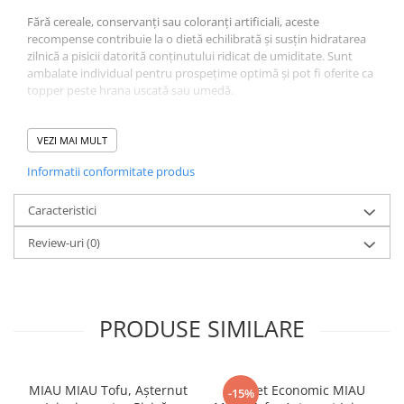
Fără cereale, conservanți sau coloranți artificiali, aceste
recompense contribuie la o dietă echilibrată și susțin hidratarea
zilnică a pisicii datorită conținutului ridicat de umiditate. Sunt
ambalate individual pentru prospețime optimă și pot fi oferite ca
topper peste hrana uscată sau umedă.
Compoziție Recompense
VEZI MAI MULT
Cremoase Pisică Adult,
Informatii conformitate produs
CHURU, Ton și Somon,
Caracteristici
4x14g:
Review-uri
(0)
Ingrediente:
apă, ton, tapioca, somon, arome naturale, arome
de ton, gumă guar, colagen, supliment de vitamina E, extract de
ceai verde
PRODUSE SIMILARE
Aditivi/kg:
gumă guar, arome naturale, vitamina E
Valori analitice:
proteină 7,0%, grăsimi 0,2%, fibre 0,3%,
MIAU MIAU Tofu, Așternut
Pachet Economic MIAU
-15%
umiditate 91,0%