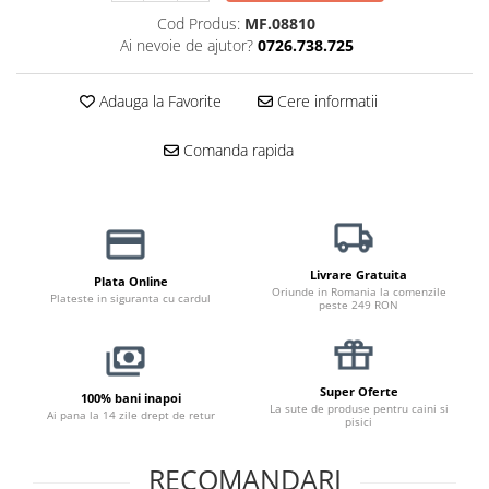
Haine Câini
Zgărzi & Hamuri
Cod Produs:
MF.08810
Ai nevoie de ajutor?
0726.738.725
Adauga la Favorite
Cere informatii
Comanda rapida
Livrare Gratuita
Plata Online
Oriunde in Romania la comenzile
Plateste in siguranta cu cardul
peste 249 RON
Super Oferte
100% bani inapoi
La sute de produse pentru caini si
Ai pana la 14 zile drept de retur
pisici
RECOMANDARI