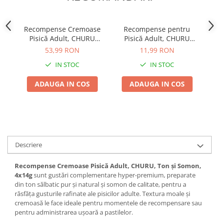
Recompense Cremoase
Recompense pentru
R
Pisică Adult, CHURU
Pisică Adult, CHURU
Varieties, Varietăți de
Bites, Pui, Ton și Scoici,
53,99 RON
11,99 RON
Ton, 20 bucăți
3x10g
IN STOC
IN STOC
ADAUGA IN COS
ADAUGA IN COS
Descriere
Recompense Cremoase Pisică Adult, CHURU, Ton și Somon,
4x14g
sunt gustări complementare hyper-premium, preparate
din ton sălbatic pur și natural și somon de calitate, pentru a
răsfăța gusturile rafinate ale pisicilor adulte. Textura moale și
cremoasă le face ideale pentru momentele de recompensare sau
pentru administrarea ușoară a pastilelor.