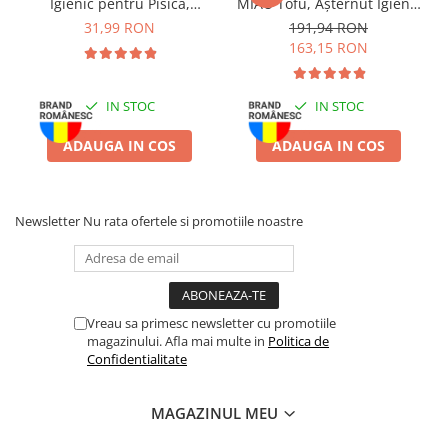
Igienic pentru Pisică,
MIAU Tofu, Așternut Igienic
Lavandă, 6L
pentru Pisică, Lavandă,
31,99 RON
191,94 RON
Mod de utilizare:
Se oferă ca hrană complementară între mesele
6x6L
163,15 RON
principale. După deschidere, păstrați la frigider și consumați în
maximum 24 de ore. Asigurați acces constant la apă proaspătă.
IN STOC
IN STOC
Depozitare:
A se păstra într-un loc uscat și răcoros, ferit de
razele directe ale soarelui.
ADAUGA IN COS
ADAUGA IN COS
Newsletter
Nu rata ofertele si promotiile noastre
Vreau sa primesc newsletter cu promotiile
magazinului. Afla mai multe in
Politica de
Confidentialitate
MAGAZINUL MEU