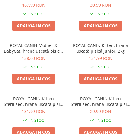
mama si puiul, 400g
467,99 RON
30,99 RON
IN STOC
IN STOC
ADAUGA IN COS
ADAUGA IN COS
ROYAL CANIN Mother &
ROYAL CANIN Kitten, hrană
BabyCat, hrană uscată pisică,
uscată pisică junior, 2kg
mama si puiul, 2kg
138,00 RON
131,99 RON
IN STOC
IN STOC
ADAUGA IN COS
ADAUGA IN COS
ROYAL CANIN Kitten
ROYAL CANIN Kitten
Sterilised, hrană uscată pisici
Sterilised, hrană uscată pisici
sterilizate junior, 2kg
sterilizate junior, 400g
131,99 RON
29,99 RON
IN STOC
IN STOC
ADAUGA IN COS
ADAUGA IN COS