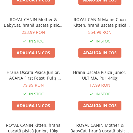
ROYAL CANIN Mother &
ROYAL CANIN Maine Coon
BabyCat, hrană uscată pisică,
Kitten, hrană uscată pisică
mama si puiul, 4kg
junior, 10kg
233,99 RON
554,99 RON
IN STOC
IN STOC
ADAUGA IN COS
ADAUGA IN COS
Hrană Uscată Pisică Junior,
Hrană Uscată Pisică Junior,
ACANA First Feast, Pui și
ULTIMA, Pui, 440g
Hering, 1.8kg
79,99 RON
17,99 RON
IN STOC
IN STOC
ADAUGA IN COS
ADAUGA IN COS
ROYAL CANIN Kitten, hrană
ROYAL CANIN Mother &
uscată pisică junior, 10kg
BabyCat, hrană uscată pisică,