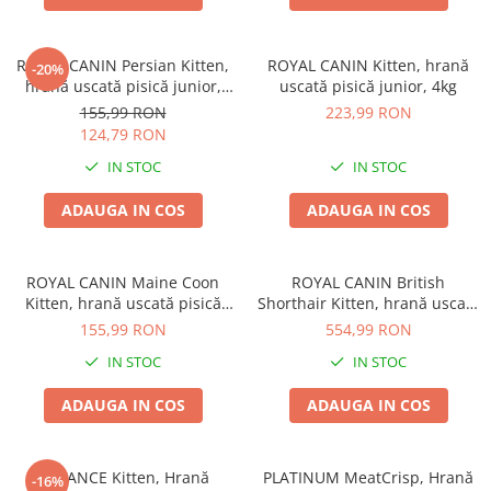
ROYAL CANIN Persian Kitten,
ROYAL CANIN Kitten, hrană
-20%
hrană uscată pisică junior,
uscată pisică junior, 4kg
2kg
155,99 RON
223,99 RON
124,79 RON
IN STOC
IN STOC
ADAUGA IN COS
ADAUGA IN COS
ROYAL CANIN Maine Coon
ROYAL CANIN British
Kitten, hrană uscată pisică
Shorthair Kitten, hrană uscată
junior, 2kg
pisică junior, 10kg
155,99 RON
554,99 RON
IN STOC
IN STOC
ADAUGA IN COS
ADAUGA IN COS
ADVANCE Kitten, Hrană
PLATINUM MeatCrisp, Hrană
-16%