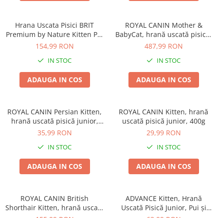
Proteice
Pernuțe
Cremoase
Semi-umede
Hrana Uscata Pisici BRIT
ROYAL CANIN Mother &
Semi-umede
Proteice
Premium by Nature Kitten Pui
BabyCat, hrană uscată pisică,
Pernuțe
Umede
8kg
mama si puiul, 10kg
154,99 RON
487,99 RON
Îngrijire Câini
Îngrijire Pisici
IN STOC
IN STOC
Covorașe Igienice Câini
Așternut Igienic Pisici
ADAUGA IN COS
ADAUGA IN COS
Igienă Câini
Igienă Pisici
Șampoane Câini
Antiparazitare Pisici
Antiparazitare Câini
Vitamine Pisici
ROYAL CANIN Persian Kitten,
ROYAL CANIN Kitten, hrană
Vitamine Câini
Perii & Piepteni Pisici
hrană uscată pisică junior,
uscată pisică junior, 400g
400g
Perii & Piepteni
Accesorii Pisici
35,99 RON
29,99 RON
Accesorii Câini
IN STOC
IN STOC
Culcușuri & Saltele Pisici
Culcușuri & Saltele Câini
Ansambluri Pisici
ADAUGA IN COS
ADAUGA IN COS
Castroane și Adapatori
Castroane & Adapatori Pisici
Cuști și Genți
Cuști & Genți Pisici
Zgărzi, Lese & Hamuri
Litiere Pisici
ROYAL CANIN British
ADVANCE Kitten, Hrană
Shorthair Kitten, hrană uscată
Uscată Pisică Junior, Pui și
Jucării Câini
Jucării Pisici
pisică junior, 2kg
Orez, 1,5kg