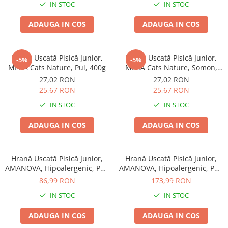
IN STOC
IN STOC
ADAUGA IN COS
ADAUGA IN COS
Hrană Uscată Pisică Junior,
Hrană Uscată Pisică Junior,
-5%
-5%
MERA Cats Nature, Pui, 400g
MERA Cats Nature, Somon,
400g
27,02 RON
27,02 RON
25,67 RON
25,67 RON
IN STOC
IN STOC
ADAUGA IN COS
ADAUGA IN COS
Hrană Uscată Pisică Junior,
Hrană Uscată Pisică Junior,
AMANOVA, Hipoalergenic, Pui,
AMANOVA, Hipoalergenic, Pui,
1.5kg
4kg
86,99 RON
173,99 RON
IN STOC
IN STOC
ADAUGA IN COS
ADAUGA IN COS