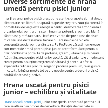
Diverse sortimente de hrană
umedă pentru pisici junior
Îngrijirea unui pui de pisică presupune atenție, dragoste și, mai ales, o
alimentație echilibrată, adaptată etapei de creștere. Nutriția corectă în
primele luni de viață este esențială pentru dezvoltarea armonioasă a
organismului, pentru un sistem imunitar puternic și pentru o blană
sănătoasă și strălucitoare. Fie că este vorba despre o rasă de pisică
mică sau una de talie mare, fiecare pui are nevoie de o dietă
concepută special pentru vârsta sa. Pe PetPal.ro găsești numeroase
sortimente de hrană pentru pisici junior, atent formulate pentru a
oferi combinația potrivită de proteine, grăsimi, vitamine și minerale.
Atât mâncarea pentru pisici junior uscată, cât și variantele umede sunt
create pentru a susține creșterea sănătoasă și pentru a oferi o
experiență culinară plăcută. Alegând produse premium, te asiguri că
micuța ta felină primește tot ce are nevoie pentru a deveni o pisică
adultă sănătoasă și activă.
Hrana uscată pentru pisici
junior – echilibru și vitalitate
Hrana uscată pentru pisici
junior este special concepută pentru puii
care se află în plin proces de dezvoltare. Bucățile de crochete au