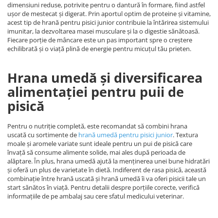
dimensiuni reduse, potrivite pentru o dantură în formare, fiind astfel
ușor de mestecat și digerat. Prin aportul optim de proteine și vitamine,
acest tip de hrană pentru pisici junior contribuie la întărirea sistemului
imunitar, la dezvoltarea masei musculare și la o digestie sănătoasă.
Fiecare porție de mâncare este un pas important spre o creștere
echilibrată și o viață plină de energie pentru micuțul tău prieten.
Hrana umedă și diversificarea
alimentației pentru puii de
pisică
Pentru o nutriție completă, este recomandat să combini hrana
uscată cu sortimente de
hrană umedă pentru pisici junior
. Textura
moale și aromele variate sunt ideale pentru un pui de pisică care
învață să consume alimente solide, mai ales după perioada de
alăptare. În plus, hrana umedă ajută la menținerea unei bune hidratări
și oferă un plus de varietate în dietă. Indiferent de rasa pisică, această
combinație între hrană uscată și hrană umedă îi va oferi pisicii tale un
start sănătos în viață. Pentru detalii despre porțiile corecte, verifică
informațiile de pe ambalaj sau cere sfatul medicului veterinar.