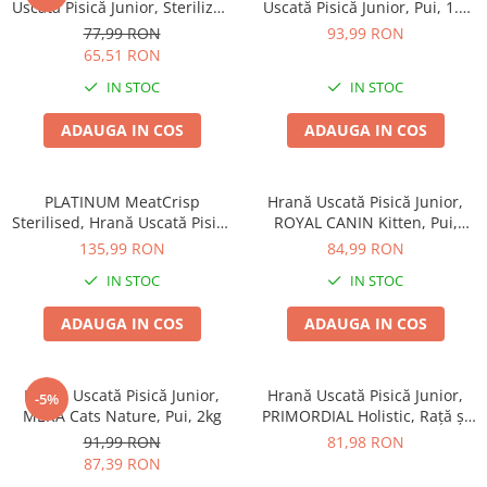
Uscată Pisică Junior, Sterilizat,
Uscată Pisică Junior, Pui, 1.5
Pui și Orez, 1,5kg
kg
77,99 RON
93,99 RON
65,51 RON
IN STOC
IN STOC
ADAUGA IN COS
ADAUGA IN COS
PLATINUM MeatCrisp
Hrană Uscată Pisică Junior,
Sterilised, Hrană Uscată Pisică
ROYAL CANIN Kitten, Pui,
Junior, Pui, 3 kg
1.2kg
135,99 RON
84,99 RON
IN STOC
IN STOC
ADAUGA IN COS
ADAUGA IN COS
Hrană Uscată Pisică Junior,
Hrană Uscată Pisică Junior,
-5%
MERA Cats Nature, Pui, 2kg
PRIMORDIAL Holistic, Rață și
Curcan, 2kg
91,99 RON
81,98 RON
87,39 RON