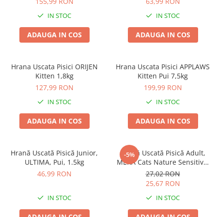
155,99 RON
63,99 RON
Haine Câini
Zgărzi & Hamuri
IN STOC
IN STOC
ADAUGA IN COS
ADAUGA IN COS
Hrana Uscata Pisici ORIJEN
Hrana Uscata Pisici APPLAWS
Kitten 1,8kg
Kitten Pui 7,5kg
127,99 RON
199,99 RON
IN STOC
IN STOC
ADAUGA IN COS
ADAUGA IN COS
Hrană Uscată Pisică Junior,
Hrană Uscată Pisică Adult,
-5%
ULTIMA, Pui, 1.5kg
MERA Cats Nature Sensitive,
Pui, 400g
46,99 RON
27,02 RON
25,67 RON
IN STOC
IN STOC
ADAUGA IN COS
ADAUGA IN COS