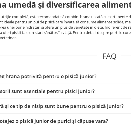
a umedă și diversificarea alimenta
nutriție completă, este recomandat să combini hrana uscată cu sortimente 
nt ideale pentru un pui de pisică care învață să consume alimente solide, ma
rea unei bune hidratări și oferă un plus de varietate în dietă. Indiferent de 
 oferi pisicii tale un start sănătos în viață. Pentru detalii despre porțiile cor
veterinar.
FAQ
g hrana potrivită pentru o pisică junior?
sorii sunt esențiale pentru pisici junior?
eră și ce tip de nisip sunt bune pentru o pisică junior?
tejez o pisică junior de purici și căpușe vara?