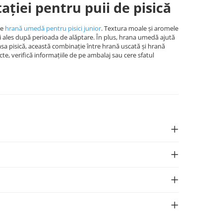
ției pentru puii de pisică
de
hrană umedă pentru pisici junior
. Textura moale și aromele
i ales după perioada de alăptare. În plus, hrana umedă ajută
rasa pisică, această combinație între hrană uscată și hrană
ecte, verifică informațiile de pe ambalaj sau cere sfatul