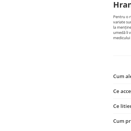
Hran
Pentru o 
variate su
la menține
umedă îi va
medicului 
Cum ale
Ce acce
Ce liti
Cum pro