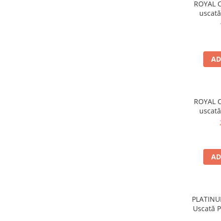
ROYAL C
Pernuțe
uscată
Semi-umede
Proteice
Umede
Îngrijire Pisici
AD
Așternut Igienic Pisici
Igienă Pisici
Antiparazitare Pisici
ROYAL C
Vitamine Pisici
uscată
Perii & Piepteni Pisici
Accesorii Pisici
Culcușuri & Saltele Pisici
AD
Ansambluri Pisici
Castroane & Adapatori Pisici
Cuști & Genți Pisici
PLATINU
Litiere Pisici
Uscată Pi
Jucării Pisici