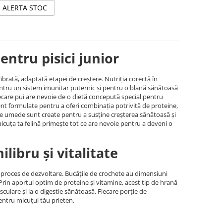
ALERTA STOC
ntru pisici junior
librată, adaptată etapei de creștere. Nutriția corectă în
ntru un sistem imunitar puternic și pentru o blană sănătoasă
fiecare pui are nevoie de o dietă concepută special pentru
ent formulate pentru a oferi combinația potrivită de proteine,
tele umede sunt create pentru a susține creșterea sănătoasă și
icuța ta felină primește tot ce are nevoie pentru a deveni o
libru și vitalitate
in proces de dezvoltare. Bucățile de crochete au dimensiuni
 Prin aportul optim de proteine și vitamine, acest tip de hrană
sculare și la o digestie sănătoasă. Fiecare porție de
entru micuțul tău prieten.