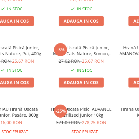
IN STOC
IN STOC
AUGA IN COS
ADAUGA IN COS
AD
cată Pisică Junior,
Hrană Uscată Pisică Junior,
Hrană U
-5%
s Nature, Pui, 400g
MERA Cats Nature, Somon,
AMANOVA,
400g
2 RON
25,67 RON
27,02 RON
25,67 RON
IN STOC
IN STOC
AUGA IN COS
ADAUGA IN COS
AD
IAU Hrană Uscată
Hrana Uscata Pisici ADVANCE
Hrana Us
-25%
Junior, Pasăre, 800g
Sterilized Junior 10kg
K
16,00 RON
371,00 RON
278,25 RON
STOC EPUIZAT
STOC EPUIZAT