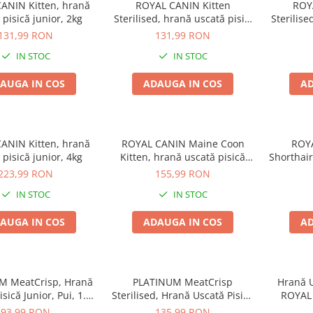
ANIN Kitten, hrană
ROYAL CANIN Kitten
ROY
 pisică junior, 2kg
Sterilised, hrană uscată pisici
Sterilise
sterilizate junior, 2kg
steri
131,99 RON
131,99 RON
IN STOC
IN STOC
AUGA IN COS
ADAUGA IN COS
AD
ANIN Kitten, hrană
ROYAL CANIN Maine Coon
ROYA
 pisică junior, 4kg
Kitten, hrană uscată pisică
Shorthair
junior, 2kg
pis
223,99 RON
155,99 RON
IN STOC
IN STOC
AUGA IN COS
ADAUGA IN COS
AD
M MeatCrisp, Hrană
PLATINUM MeatCrisp
Hrană U
sică Junior, Pui, 1.5
Sterilised, Hrană Uscată Pisică
ROYAL 
kg
Junior, Pui, 3 kg
93,99 RON
135,99 RON