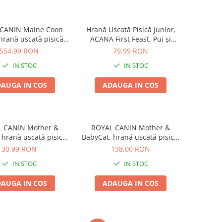
CANIN Maine Coon
Hrană Uscată Pisică Junior,
 hrană uscată pisică
ACANA First Feast, Pui și
junior, 10kg
Hering, 1.8kg
554,99 RON
79,99 RON
IN STOC
IN STOC
AUGA IN COS
ADAUGA IN COS
 CANIN Mother &
ROYAL CANIN Mother &
 hrană uscată pisică,
BabyCat, hrană uscată pisică,
 si puiul, 400g
mama si puiul, 2kg
30,99 RON
138,00 RON
IN STOC
IN STOC
AUGA IN COS
ADAUGA IN COS