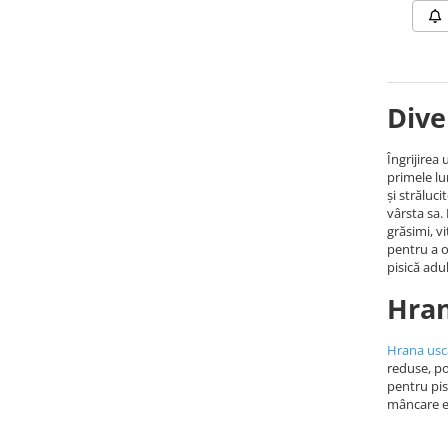
Batoane Rozătoare
Îngrijire Rozătoare
Așternut Igienic Rozătoare
Cuști Rozătoare
Dive
Pești
Acvarii
Îngrijirea
Accesorii Acvarii
primele lu
și străluc
Hrană
vârsta sa.
grăsimi, v
Hrană Pești
pentru a o
Hrană Broaște Țestoase
pisică adu
Întreținere Acvariu
Hran
Tratament Apă
Hrana usca
reduse, po
pentru pis
mâncare es