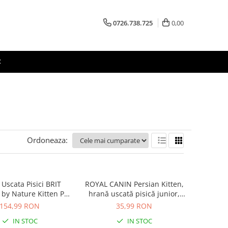
0726.738.725
0,00
R
Ordoneaza:
Uscata Pisici BRIT
ROYAL CANIN Persian Kitten,
by Nature Kitten Pui
hrană uscată pisică junior,
8kg
400g
154,99 RON
35,99 RON
IN STOC
IN STOC