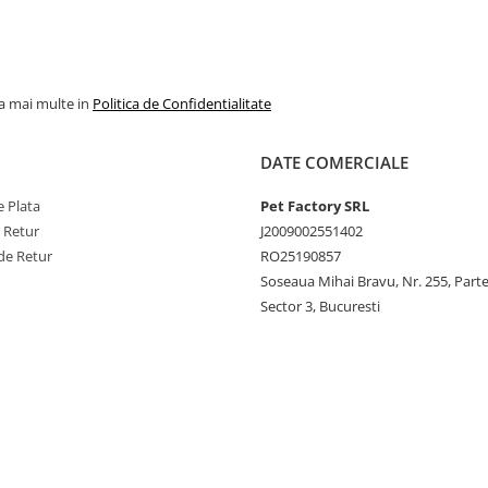
la mai multe in
Politica de Confidentialitate
DATE COMERCIALE
 Plata
Pet Factory SRL
e Retur
J2009002551402
de Retur
RO25190857
Soseaua Mihai Bravu, Nr. 255, Part
Sector 3, Bucuresti