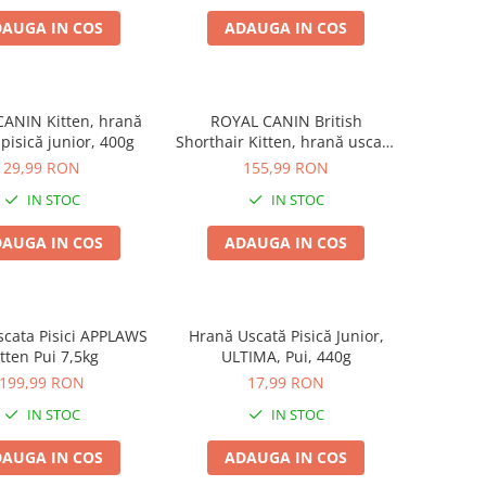
AUGA IN COS
ADAUGA IN COS
ANIN Kitten, hrană
ROYAL CANIN British
pisică junior, 400g
Shorthair Kitten, hrană uscată
pisică junior, 2kg
29,99 RON
155,99 RON
IN STOC
IN STOC
AUGA IN COS
ADAUGA IN COS
cata Pisici APPLAWS
Hrană Uscată Pisică Junior,
tten Pui 7,5kg
ULTIMA, Pui, 440g
199,99 RON
17,99 RON
IN STOC
IN STOC
AUGA IN COS
ADAUGA IN COS