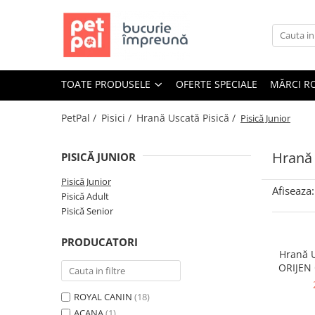
Toate Produsele
Câini
TOATE PRODUSELE
OFERTE SPECIALE
MĂRCI R
Hrană Uscată Câini
Câine Junior
PetPal /
Pisici /
Hrană Uscată Pisică /
Pisică Junior
Câine Adult
Câine Senior
Hrană 
PISICĂ JUNIOR
Hrană Umedă Câini
Pisică Junior
Afiseaza:
Câine Junior
Pisică Adult
Câine Adult
Pisică Senior
Diete Veterinare Câini
PRODUCATORI
Uscată
Hrană U
ORIJEN 
Umedă
Recompense Câini
ROYAL CANIN
(18)
Biscuiți
ACANA
(1)