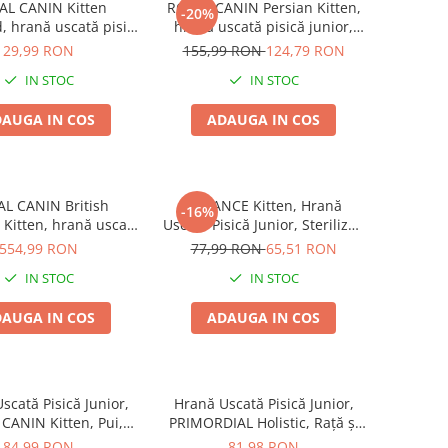
AL CANIN Kitten
ROYAL CANIN Persian Kitten,
-20%
d, hrană uscată pisici
hrană uscată pisică junior,
lizate junior, 400g
2kg
29,99 RON
155,99 RON
124,79 RON
IN STOC
IN STOC
AUGA IN COS
ADAUGA IN COS
L CANIN British
ADVANCE Kitten, Hrană
-16%
 Kitten, hrană uscată
Uscată Pisică Junior, Sterilizat,
ică junior, 10kg
Pui și Orez, 1,5kg
554,99 RON
77,99 RON
65,51 RON
IN STOC
IN STOC
AUGA IN COS
ADAUGA IN COS
scată Pisică Junior,
Hrană Uscată Pisică Junior,
CANIN Kitten, Pui,
PRIMORDIAL Holistic, Rață și
1.2kg
Curcan, 2kg
84,99 RON
81,98 RON