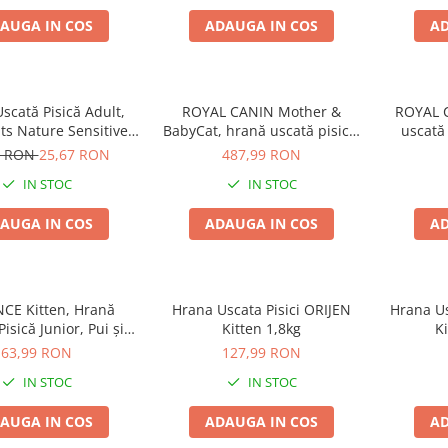
AUGA IN COS
ADAUGA IN COS
AD
scată Pisică Adult,
ROYAL CANIN Mother &
ROYAL C
s Nature Sensitive,
BabyCat, hrană uscată pisică,
uscată 
Pui, 400g
mama si puiul, 10kg
2 RON
25,67 RON
487,99 RON
IN STOC
IN STOC
AUGA IN COS
ADAUGA IN COS
AD
CE Kitten, Hrană
Hrana Uscata Pisici ORIJEN
Hrana Us
isică Junior, Pui și
Kitten 1,8kg
Ki
Orez, 1,5kg
63,99 RON
127,99 RON
IN STOC
IN STOC
AUGA IN COS
ADAUGA IN COS
AD