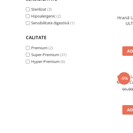
Jucării Câini
Sterilizat
(3)
Haine Câini
Hipoalergenic
(2)
Hrană Us
Pisici
Sensibilitate digestivă
(1)
ULT
Hrană Uscată Pisică
CALITATE
Pisică Junior
Pisică Adult
Premium
(2)
AD
Pisică Senior
Super-Premium
(31)
Hyper-Premium
(6)
Hrană Umedă Pisică
Pisică Junior
Hrană Us
-5%
Pisică Adult
MERA Ca
Pisică Senior
91,9
Diete Veterinare Pisică
Uscată
AD
Umedă
Recompense Pisici
Cremoase