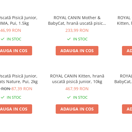
cată Pisică Junior,
ROYAL CANIN Mother &
ROYAL 
IMA, Pui, 1.5kg
BabyCat, hrană uscată pisică,
Kitten,
mama si puiul, 4kg
46,99 RON
233,99 RON
IN STOC
IN STOC
AUGA IN COS
ADAUGA IN COS
AD
cată Pisică Junior,
ROYAL CANIN Kitten, hrană
ROYAL
ts Nature, Pui, 2kg
uscată pisică junior, 10kg
BabyCat,
mama
9 RON
87,39 RON
467,99 RON
IN STOC
IN STOC
AUGA IN COS
ADAUGA IN COS
AD