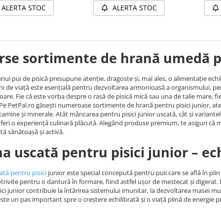
ALERTA STOC
ALERTA STOC
rse sortimente de hrană umedă pe
 unui pui de pisică presupune atenție, dragoste și, mai ales, o alimentație echi
ni de viață este esențială pentru dezvoltarea armonioasă a organismului, pe
itoare. Fie că este vorba despre o rasă de pisică mică sau una de talie mare, 
 Pe PetPal.ro găsești numeroase sortimente de hrană pentru pisici junior, at
itamine și minerale. Atât mâncarea pentru pisici junior uscată, cât și varian
feri o experiență culinară plăcută. Alegând produse premium, te asiguri că m
ltă sănătoasă și activă.
a uscată pentru pisici junior – echi
tă pentru pisici
junior este special concepută pentru puii care se află în pl
trivite pentru o dantură în formare, fiind astfel ușor de mestecat și digerat.
ici junior contribuie la întărirea sistemului imunitar, la dezvoltarea masei mu
te un pas important spre o creștere echilibrată și o viață plină de energie p