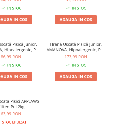
IN STOC
IN STOC
AUGA IN COS
ADAUGA IN COS
scată Pisică Junior,
Hrană Uscată Pisică Junior,
 Hipoalergenic, Pui,
AMANOVA, Hipoalergenic, Pui,
1.5kg
4kg
86,99 RON
173,99 RON
IN STOC
IN STOC
AUGA IN COS
ADAUGA IN COS
cata Pisici APPLAWS
itten Pui 2kg
63,99 RON
STOC EPUIZAT