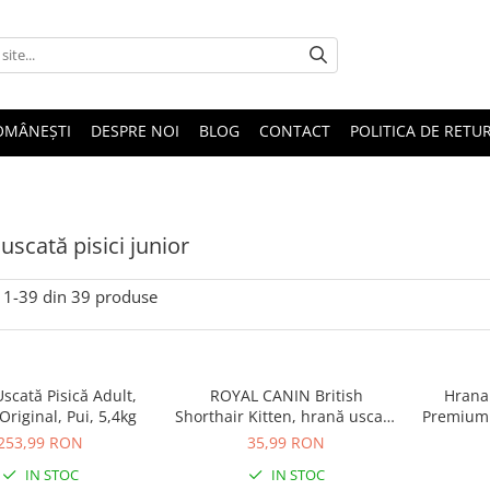
OMÂNEȘTI
DESPRE NOI
BLOG
CONTACT
POLITICA DE RETU
uscată pisici junior
1-
39
din
39
produse
scată Pisică Adult,
ROYAL CANIN British
Hrana 
Original, Pui, 5,4kg
Shorthair Kitten, hrană uscată
Premium 
pisică junior, 400g
253,99 RON
35,99 RON
IN STOC
IN STOC