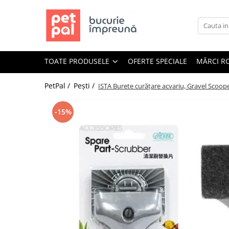
Toate Produsele
Câini
TOATE PRODUSELE
OFERTE SPECIALE
MĂRCI R
Hrană Uscată Câini
Câine Junior
PetPal /
Pești /
ISTA Burete curățare acvariu, Gravel Scoope
Câine Adult
Câine Senior
-15%
Hrană Umedă Câini
Câine Junior
Câine Adult
Diete Veterinare Câini
Uscată
Umedă
Recompense Câini
Biscuiți