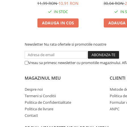
Pernuțe
11,99 RON
10,91 RON
30,04 RON
2
Semi-umede
IN STOC
IN 
Proteice
ADAUGA IN COS
ADAUGA 
Umede
Îngrijire Pisici
Așternut Igienic Pisici
Newsletter
Nu rata ofertele si promotiile noastre
Igienă Pisici
Antiparazitare Pisici
Vreau sa primesc newsletter cu promotiile magazinului. Af
Vitamine Pisici
Perii & Piepteni Pisici
Accesorii Pisici
MAGAZINUL MEU
CLIENTI
Culcușuri & Saltele Pisici
Despre noi
Metode de
Ansambluri Pisici
Termeni si Conditii
Politica d
Castroane & Adapatori Pisici
Politica de Confidentialitate
Formular 
Cuști & Genți Pisici
Politica de livrare
ANPC
Contact
Litiere Pisici
Jucării Pisici