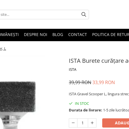
OMÂNEȘTI
DESPRE NOI
BLOG
CONTACT
POLITICA DE RETU
r, L
ISTA Burete curățare a
ISTA
39,99 RON
33,99 RON
ISTA Gravel Scooper L, lingura strec
IN STOC
Durata de livrare:
1-5 zile lucrăto
ADAUG