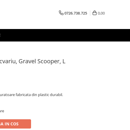
0726.738.725
0,00
R
cvariu, Gravel Scooper, L
uratoare fabricata din plastic durabil.
are
A IN COS