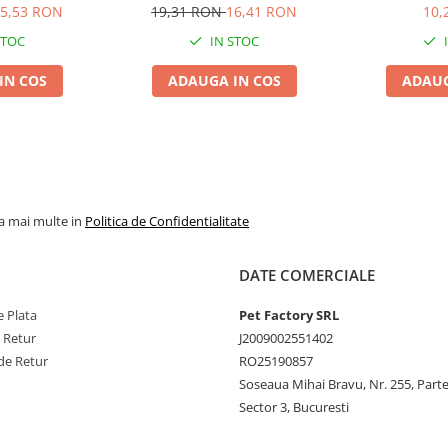
5,53 RON
19,31 RON
16,41 RON
10,
STOC
IN STOC
IN COS
ADAUGA IN COS
ADAUG
la mai multe in
Politica de Confidentialitate
DATE COMERCIALE
 Plata
Pet Factory SRL
e Retur
J2009002551402
de Retur
RO25190857
Soseaua Mihai Bravu, Nr. 255, Part
Sector 3, Bucuresti