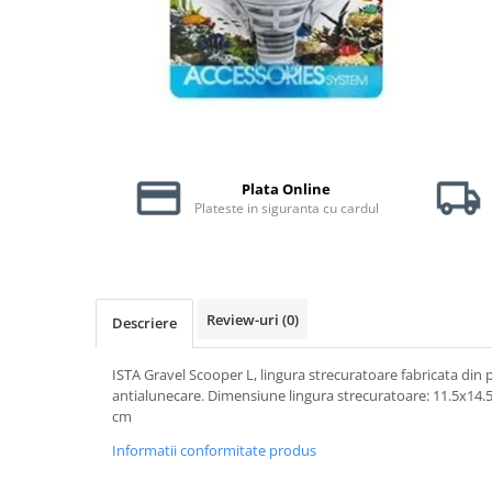
Piele Presată
Proteice
Cremoase
Semi-umede
Pernuțe
Îngrijire Câini
Plata Online
Covorașe Igienice Câini
Plateste in siguranta cu cardul
Igienă Câini
Șampoane Câini
Antiparazitare Câini
Vitamine Câini
Review-uri
(0)
Descriere
Perii & Piepteni
Accesorii Câini
ISTA Gravel Scooper L, lingura strecuratoare fabricata din
antialunecare. Dimensiune lingura strecuratoare: 11.5x14.
Culcușuri & Saltele Câini
cm
Castroane și Adapatori
Informatii conformitate produs
Cuști și Genți
Zgărzi, Lese & Hamuri