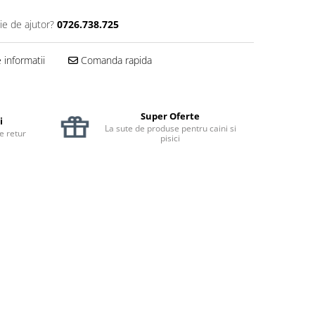
ie de ajutor?
0726.738.725
informatii
Comanda rapida
Super Oferte
i
La sute de produse pentru caini si
de retur
pisici