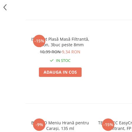
Jucării Câini
Haine Câini
Pisici
Hrană Uscată Pisică
Pisică Junior
ISTA Set Plasă Masă Filtrantă,
-15%
Nylon, 3buc peste 8mm
Pisică Adult
10,99 RON
9,34 RON
Pisică Senior
IN STOC
Hrană Umedă Pisică
Pisică Junior
ADAUGA IN COS
Pisică Adult
Pisică Senior
Diete Veterinare Pisică
Uscată
Umedă
Recompense Pisici
BIOZOO Meniu Hrană pentru
TETRATEC EasyCry
-9%
-15%
Cremoase
Carași, 135 ml
Filtrant, F