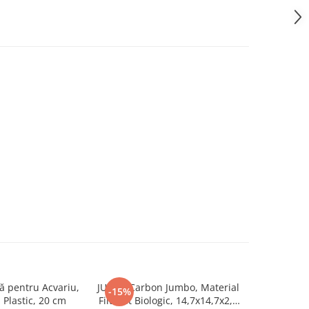
 pentru Acvariu,
JUWEL Carbon Jumbo, Material
EXO
-15%
 Plastic, 20 cm
Filtrant Biologic, 14,7x14,7x2,5