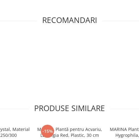
RECOMANDARI
PRODUSE SIMILARE
stal, Material
MARINA Plantă pentru Acvariu,
MARINA Plantă
-15%
P 250/300
Ludwigia Red, Plastic, 30 cm
Hygrophila,