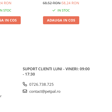
cm
24 RON
68,52 RON
58,24 RON
IN STOC
IN STOC
A IN COS
ADAUGA IN COS
ADA
SUPORT CLIENTI
LUNI - VINERI: 09:00
- 17:30
0726.738.725
contact@petpal.ro
er