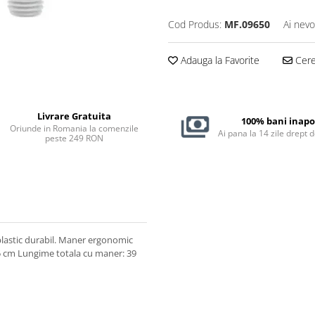
Cod Produs:
MF.09650
Ai nevo
Adauga la Favorite
Cere 
Livrare Gratuita
100% bani inapo
Oriunde in Romania la comenzile
Ai pana la 14 zile drept 
peste 249 RON
 plastic durabil. Maner ergonomic
5 cm Lungime totala cu maner: 39