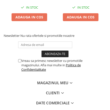
Batoane Rozătoare
IN STOC
IN STOC
Îngrijire Rozătoare
Așternut Igienic Rozătoare
ADAUGA IN COS
ADAUGA IN COS
Cuști Rozătoare
Pești
Newsletter
Nu rata ofertele si promotiile noastre
Acvarii
Accesorii Acvarii
Hrană
Hrană Pești
Vreau sa primesc newsletter cu promotiile
Hrană Broaște Țestoase
magazinului. Afla mai multe in
Politica de
Confidentialitate
Întreținere Acvariu
Tratament Apă
MAGAZINUL MEU
CLIENTI
DATE COMERCIALE