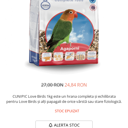
Piele Presată
Proteice
Cremoase
Semi-umede
Pernuțe
Îngrijire Câini
Covorașe Igienice Câini
Igienă Câini
Șampoane Câini
Antiparazitare Câini
Vitamine Câini
27,00 RON
24,84 RON
Perii & Piepteni
Accesorii Câini
CUNIPIC Love Birds 1kg este un hrana completa și echilibrata
pentru Love Birds și alți papagali de orice vârstă sau stare fiziologică.
Culcușuri & Saltele Câini
STOC EPUIZAT
Castroane și Adapatori
Cuști și Genți
ALERTA STOC
Zgărzi, Lese & Hamuri