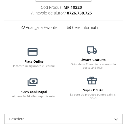
Jucării Câini
Cod Produs:
MF.10220
Ai nevoie de ajutor?
0726.738.725
Haine Câini
Pisici
Adauga la Favorite
Cere informatii
Hrană Uscată Pisică
Pisică Junior
Pisică Adult
Pisică Senior
Hrană Umedă Pisică
Livrare Gratuita
Plata Online
Oriunde in Romania la comenzile
Plateste in siguranta cu cardul
Pisică Junior
peste 249 RON
Pisică Adult
Pisică Senior
Diete Veterinare Pisică
Super Oferte
100% bani inapoi
La sute de produse pentru caini si
Ai pana la 14 zile drept de retur
pisici
Uscată
Umedă
Recompense Pisici
Descriere
Cremoase