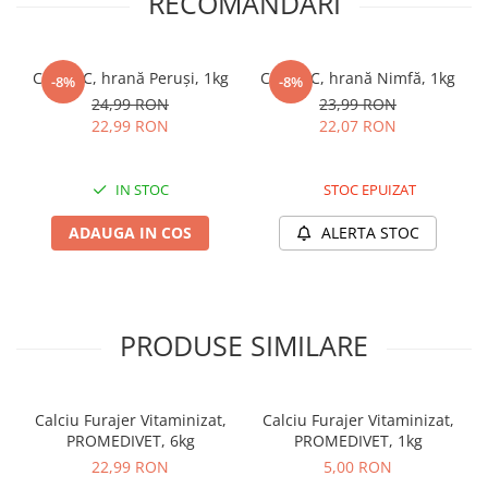
RECOMANDARI
Zgărzi & Hamuri
Formula sa exclusivă completă cu aminoacizi esențiali, în cantități
Păsări
adecvate, garantează formarea puternică și adecvată a penei,
punând în valoare culorile naturale.
Hrană Păsări
CUNIPIC, hrană Peruși, 1kg
CUNIPIC, hrană Nimfă, 1kg
-8%
-8%
24,99 RON
23,99 RON
Meniuri Păsări
22,99 RON
22,07 RON
Suplimente Nutritive
Delicii Păsări
IN STOC
STOC EPUIZAT
Batoane
Îngrijire Păsări
ADAUGA IN COS
ALERTA STOC
Așternut Igienic Păsări
Colivii
Colivii
PRODUSE SIMILARE
Rozătoare
Hrană Rozătoare
Fân Rozătoare
Calciu Furajer Vitaminizat,
Calciu Furajer Vitaminizat,
Meniuri Rozătoare
PROMEDIVET, 6kg
PROMEDIVET, 1kg
Delicii Rozătoare
22,99 RON
5,00 RON