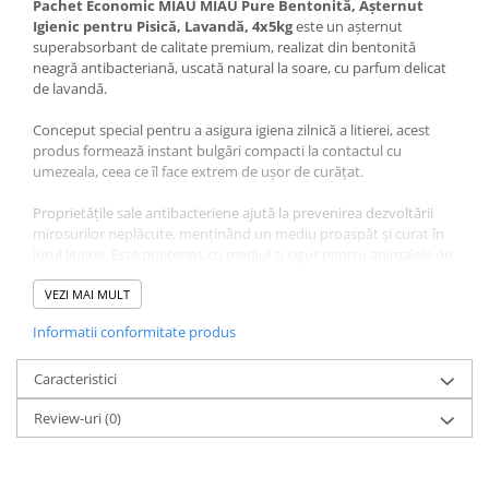
Pachet Economic MIAU MIAU Pure Bentonită, Așternut
Igienic pentru Pisică, Lavandă, 4x5kg
este un așternut
superabsorbant de calitate premium, realizat din bentonită
neagră antibacteriană, uscată natural la soare, cu parfum delicat
de lavandă.
Conceput special pentru a asigura igiena zilnică a litierei, acest
produs formează instant bulgări compacti la contactul cu
umezeala, ceea ce îl face extrem de ușor de curățat.
Proprietățile sale antibacteriene ajută la prevenirea dezvoltării
mirosurilor neplăcute, menținând un mediu proaspăt și curat în
jurul litierei. Este prietenos cu mediul și sigur pentru animalele de
companie.
VEZI MAI MULT
Granulele fine nu se lipesc de lăbuțe și nu produc praf, fiind astfel
Informatii conformitate produs
ideale pentru pisicile sensibile sau pentru gospodăriile ce preferă
o curățenie impecabilă.
Caracteristici
Avantaje Pachet Economic MIAU MIAU Pure Bentonită,
Review-uri
(0)
Așternut Igienic pentru Pisică, Lavandă, 4x5kg
: bentonită
neagră antibacteriană de înaltă calitate, uscată natural la soare,
formează bulgări instant la contactul cu lichidul, captează eficient
mirosurile neplăcute, nu produce praf, nu se lipește de lăbuțe,