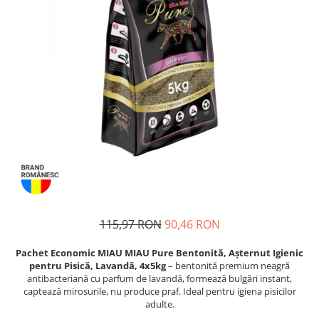
Proteice
Pernuțe
Cremoase
Semi-umede
Semi-umede
Proteice
Pernuțe
Umede
Îngrijire Câini
Îngrijire Pisici
Covorașe Igienice Câini
Așternut Igienic Pisici
Igienă Câini
Igienă Pisici
Șampoane Câini
Antiparazitare Pisici
Antiparazitare Câini
Vitamine Pisici
Vitamine Câini
Perii & Piepteni Pisici
Perii & Piepteni
Accesorii Pisici
Accesorii Câini
Culcușuri & Saltele Pisici
115,97 RON
90,46 RON
Culcușuri & Saltele Câini
Ansambluri Pisici
Castroane și Adapatori
Castroane & Adapatori Pisici
Pachet Economic MIAU MIAU Pure Bentonită, Așternut Igienic
pentru Pisică, Lavandă, 4x5kg
– bentonită premium neagră
Cuști și Genți
Cuști & Genți Pisici
antibacteriană cu parfum de lavandă, formează bulgări instant,
Zgărzi, Lese & Hamuri
Litiere Pisici
captează mirosurile, nu produce praf. Ideal pentru igiena pisicilor
adulte.
Jucării Câini
Jucării Pisici