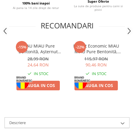
Super Oferte
100% bani inapoi
La sute de produse pentru caini si
Ai pana la 14 zile drept de retur
pisici
RECOMANDARI
MIAU MIAU Pure
Pachet Economic MIAU
-15%
-22%
Bentonită, Așternut
MIAU Pure Bentonită,
Igienic pentru Pisică,
Așternut Igienic pentru
28,99 RON
115,97 RON
Lavandă, 5kg
Pisică, Baby Powder,
24,64 RON
90,46 RON
4x5kg
IN STOC
IN STOC
ADAUGA IN COS
ADAUGA IN COS
Descriere