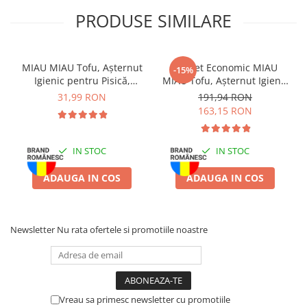
ecologic, delicat parfumat cu lavandă.
PRODUSE SIMILARE
Instrucțiuni de utilizare
: umpleți litiera pisicii cu un strat de
3.5–4 cm de așternut MIAU MIAU Pure, așezați litiera într-un loc
uscat și bine aerisit, îndepărtați zilnic bulgării formați, completați
MIAU MIAU Tofu, Așternut
Pachet Economic MIAU
-15%
stratul ori de câte ori este nevoie pentru a menține igiena optimă.
Igienic pentru Pisică,
MIAU Tofu, Așternut Igienic
Lavandă, 6L
pentru Pisică, Lavandă,
31,99 RON
191,94 RON
6x6L
163,15 RON
IN STOC
IN STOC
ADAUGA IN COS
ADAUGA IN COS
Newsletter
Nu rata ofertele si promotiile noastre
Vreau sa primesc newsletter cu promotiile