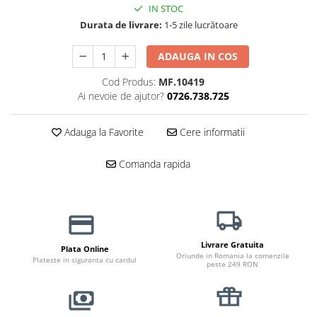
Haine Câini
Zgărzi & Hamuri
IN STOC
Durata de livrare:
1-5 zile lucrătoare
ADAUGA IN COS
Cod Produs:
MF.10419
Ai nevoie de ajutor?
0726.738.725
Adauga la Favorite
Cere informatii
Comanda rapida
Livrare Gratuita
Plata Online
Oriunde in Romania la comenzile
Plateste in siguranta cu cardul
peste 249 RON