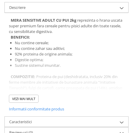
Descriere
MERA SENSITIVE ADULT CU PUI 2kg
reprezinta o hrana uscata
super premium fara cereale pentru pisici adulte din toate rasele,
cu sensibilitate digestiva.
BENEFICII:
Nu contine cereale;
Nu contine zahar sau aditivi;
92% proteina de origine animala;
Digestie optima;
Sustine sistemul imunitar.
COMPOZITIE:
Proteina de pui (deshidratata, inclusiv 20% din
ferme membre ale initiativei de bunastare animala “Initiative
Tierwohl”), fulgi de cartofi, carne proaspata de pui (14%), amidon
din cartofi, grasime de pasare, hidrolizat din proteina de pasare,
ligno-celuloza, pulpa de sfecla deshidratata, seminte de in,
VEZI MAI MULT
minerale, ulei de somon, ulei de floarea soarelui, inulina din
Informatii conformitate produs
cicoare (0.2%), membrana celulara de la drojdii (0.2%, bogata in
manan-oligozaharide si beta-glucani), tulpini de Psyllium, flori de
musetel, yucca schidigera.
Caracteristici
ADITIVI/KG:
Aditivi nutritionali: vitamina A 16.000 IE, vitamina
Review-uri
(0)