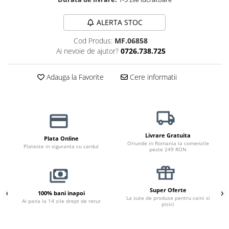
Haine Câini
Zgărzi & Hamuri
ALERTA STOC
Cod Produs:
MF.06858
Ai nevoie de ajutor?
0726.738.725
Adauga la Favorite
Cere informatii
Livrare Gratuita
Plata Online
Oriunde in Romania la comenzile
Plateste in siguranta cu cardul
peste 249 RON
Super Oferte
100% bani inapoi
La sute de produse pentru caini si
Ai pana la 14 zile drept de retur
pisici