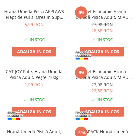
Hrana Umeda Pisici APPLAWS
Pachet Economic Hrană
-5%
Piept de Pui si Orez in Supa
Umedă Pisică Adult, MIAU
60g
MIAU Care Sensitive, Ficat,
5,99 RON
27,98 RON
12x85g
26,58 RON
IN STOC
IN STOC
ADAUGA IN COS
ADAUGA IN COS
CAT JOY Pate, Hrană Umedă
Pachet Economic Hrană
-5%
Pisică Adult, Pește, 100g
Umedă Pisică Adult, MIAU
MIAU Care Delicate, Macrou,
1,99 RON
27,98 RON
12x85g
26,58 RON
IN STOC
IN STOC
ADAUGA IN COS
ADAUGA IN COS
Hrană Umedă Pisică Adult,
MEGAPACK Hrană Umedă
-22%