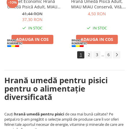
Pachet Economic Hrană
Hrană Umedă Pisică Adult,
-10%
Umedă Pisică Adult, MIAU
MIAU MIAU Conservă, Vită,
MIAU Pate, Somon cu Topping
415g
41,44 RON
4,50 RON
de Dovleac, 16x100g
37,30 RON
IN STOC
IN STOC
ADAUGA IN COS
ADAUGA IN COS
1
2
3
6
...
Hrană umedă pentru pisici
pentru o alimentație
diversificată
Cauți
hrană umedă pentru pisici
de cea mai bună calitate? Pe
petpal.ro ți-am pregătit o selecție amplă de produse care îi vor oferi
felinei tale aportul necesar de energie, vitamine și minerale de care are