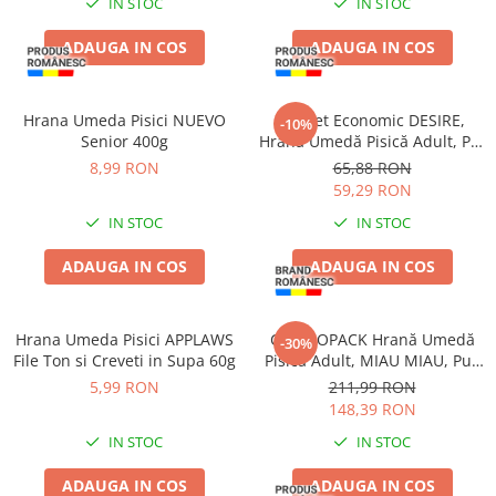
IN STOC
IN STOC
ADAUGA IN COS
ADAUGA IN COS
Hrana Umeda Pisici NUEVO
Pachet Economic DESIRE,
-10%
Senior 400g
Hrană Umedă Pisică Adult, Pui
File și Rață în Supă, 12x70g
8,99 RON
65,88 RON
59,29 RON
IN STOC
IN STOC
ADAUGA IN COS
ADAUGA IN COS
Hrana Umeda Pisici APPLAWS
COMBOPACK Hrană Umedă
-30%
File Ton si Creveti in Supa 60g
Pisică Adult, MIAU MIAU, Pui,
Vită și Legume în Sos, 96x100g
5,99 RON
211,99 RON
148,39 RON
IN STOC
IN STOC
ADAUGA IN COS
ADAUGA IN COS