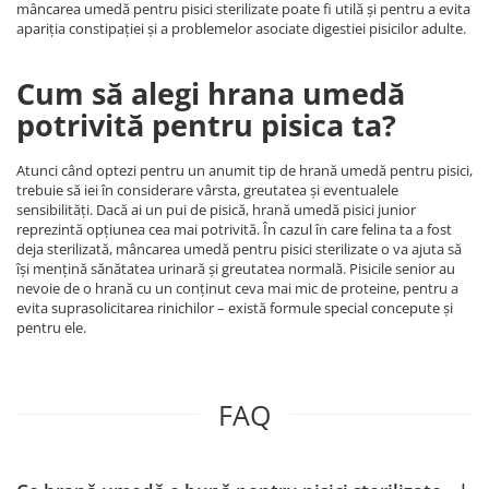
mâncarea umedă pentru pisici sterilizate poate fi utilă și pentru a evita
apariția constipației și a problemelor asociate digestiei pisicilor adulte.
Cum să alegi hrana umedă
potrivită pentru pisica ta?
Atunci când optezi pentru un anumit tip de hrană umedă pentru pisici,
trebuie să iei în considerare vârsta, greutatea și eventualele
sensibilități. Dacă ai un pui de pisică, hrană umedă pisici junior
reprezintă opțiunea cea mai potrivită. În cazul în care felina ta a fost
deja sterilizată, mâncarea umedă pentru pisici sterilizate o va ajuta să
își mențină sănătatea urinară și greutatea normală. Pisicile senior au
nevoie de o hrană cu un conținut ceva mai mic de proteine, pentru a
evita suprasolicitarea rinichilor – există formule special concepute și
pentru ele.
FAQ