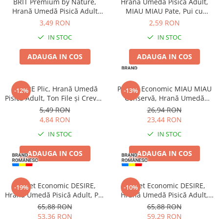
BRIT Premium by Nature,
Hrană Umedă Pisică Adult,
Hrană Umedă Pisică Adult
MIAU MIAU Pate, Pui cu
Sterilizată, Pui în Sos, 100g
Topping de Lapte, 100g
3,49 RON
2,59 RON
IN STOC
IN STOC
ADAUGA IN COS
ADAUGA IN COS
DESIRE Plic, Hrană Umedă
Pachet Economic MIAU MIAU
-12%
-13%
Pisică Adult, Ton File și Creveți
Conservă, Hrană Umedă
în Supă, 70g
Pisică Adult, Vită, 6x415g
5,49 RON
26,94 RON
4,84 RON
23,44 RON
IN STOC
IN STOC
ADAUGA IN COS
ADAUGA IN COS
Pachet Economic DESIRE,
Pachet Economic DESIRE,
-19%
-10%
Hrană Umedă Pisică Adult, Pui
Hrană Umedă Pisică Adult,
File și Ton în Supă, 12x70g
Ton File în Supă, 12x70g
65,88 RON
65,88 RON
53,36 RON
59,29 RON