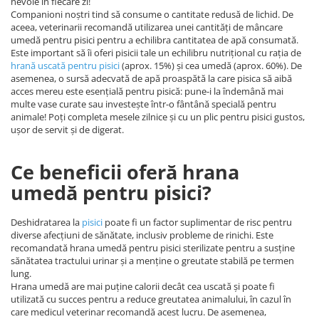
nevoie în fiecare zi!
Companioni noștri tind să consume o cantitate redusă de lichid. De
aceea, veterinarii recomandă utilizarea unei cantități de mâncare
umedă pentru pisici pentru a echilibra cantitatea de apă consumată.
Este important să îi oferi pisicii tale un echilibru nutrițional cu rația de
hrană uscată pentru pisici
(aprox. 15%) și cea umedă (aprox. 60%). De
asemenea, o sursă adecvată de apă proaspătă la care pisica să aibă
acces mereu este esențială pentru pisică: pune-i la îndemână mai
multe vase curate sau investește într-o fântână specială pentru
animale! Poți completa mesele zilnice și cu un plic pentru pisici gustos,
ușor de servit și de digerat.
Ce beneficii oferă hrana
umedă pentru pisici?
Deshidratarea la
pisici
poate fi un factor suplimentar de risc pentru
diverse afecțiuni de sănătate, inclusiv probleme de rinichi. Este
recomandată hrana umedă pentru pisici sterilizate pentru a susține
sănătatea tractului urinar și a menține o greutate stabilă pe termen
lung.
Hrana umedă are mai puține calorii decât cea uscată și poate fi
utilizată cu succes pentru a reduce greutatea animalului, în cazul în
care medicul veterinar recomandă acest lucru. De asemenea,