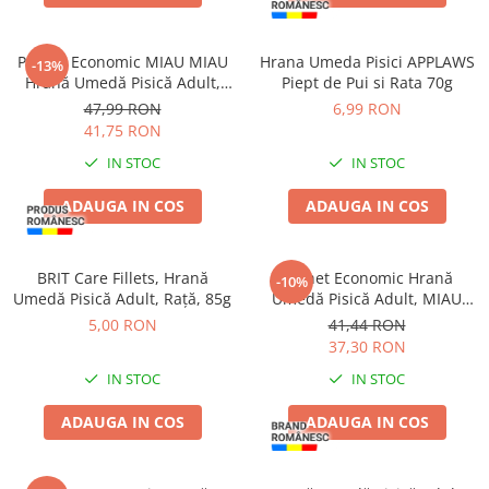
Pachet Economic MIAU MIAU
Hrana Umeda Pisici APPLAWS
-13%
Hrană Umedă Pisică Adult,
Piept de Pui si Rata 70g
Curcan în sos, 24x100g
47,99 RON
6,99 RON
41,75 RON
IN STOC
IN STOC
ADAUGA IN COS
ADAUGA IN COS
BRIT Care Fillets, Hrană
Pachet Economic Hrană
-10%
Umedă Pisică Adult, Rață, 85g
Umedă Pisică Adult, MIAU
MIAU Pate, Pui cu Topping de
5,00 RON
41,44 RON
Lapte, 16x100g
37,30 RON
IN STOC
IN STOC
ADAUGA IN COS
ADAUGA IN COS