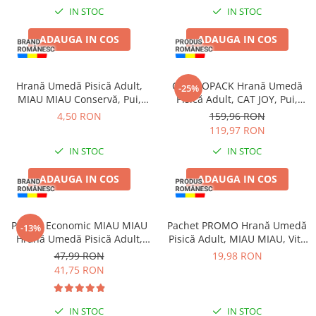
Proteice
Pernuțe
IN STOC
IN STOC
Cremoase
Semi-umede
ADAUGA IN COS
ADAUGA IN COS
Semi-umede
Proteice
Pernuțe
Umede
Îngrijire Câini
Îngrijire Pisici
Hrană Umedă Pisică Adult,
COMBOPACK Hrană Umedă
-25%
MIAU MIAU Conservă, Pui,
Pisică Adult, CAT JOY, Pui,
Covorașe Igienice Câini
Așternut Igienic Pisici
415g
Vită, Curcan și Somon, 96x85g
4,50 RON
159,96 RON
Igienă Câini
Igienă Pisici
119,97 RON
Șampoane Câini
Antiparazitare Pisici
IN STOC
IN STOC
Antiparazitare Câini
Vitamine Pisici
Vitamine Câini
Perii & Piepteni Pisici
ADAUGA IN COS
ADAUGA IN COS
Perii & Piepteni
Accesorii Pisici
Accesorii Câini
Culcușuri & Saltele Pisici
Pachet Economic MIAU MIAU
Pachet PROMO Hrană Umedă
-13%
Culcușuri & Saltele Câini
Ansambluri Pisici
Hrană Umedă Pisică Adult,
Pisică Adult, MIAU MIAU, Vită
Castroane și Adapatori
Castroane & Adapatori Pisici
Somon în sos, 24x100g
în sos, 12x100g
47,99 RON
19,98 RON
Cuști și Genți
Cuști & Genți Pisici
41,75 RON
Zgărzi, Lese & Hamuri
Litiere Pisici
Jucării Câini
Jucării Pisici
IN STOC
IN STOC