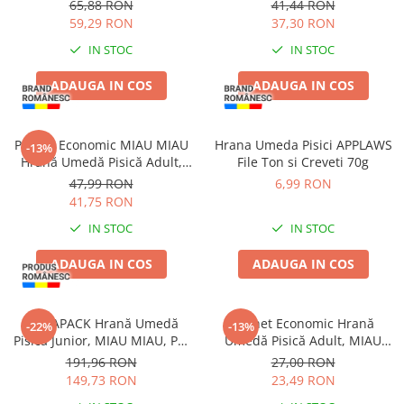
Ton File și Creveți în Gelatină,
MIAU Pate, Somon cu Topping
65,88 RON
41,44 RON
12x85g
de Iaurt, 16x100g
59,29 RON
37,30 RON
IN STOC
IN STOC
ADAUGA IN COS
ADAUGA IN COS
Pachet Economic MIAU MIAU
Hrana Umeda Pisici APPLAWS
-13%
Hrană Umedă Pisică Adult,
File Ton si Creveti 70g
Rață în sos, 24x100g
47,99 RON
6,99 RON
41,75 RON
IN STOC
IN STOC
ADAUGA IN COS
ADAUGA IN COS
MEGAPACK Hrană Umedă
Pachet Economic Hrană
-22%
-13%
Pisică Junior, MIAU MIAU, Pui
Umedă Pisică Adult, MIAU
în sos, 96x100g
MIAU Conservă, Pește, 6x415g
191,96 RON
27,00 RON
149,73 RON
23,49 RON