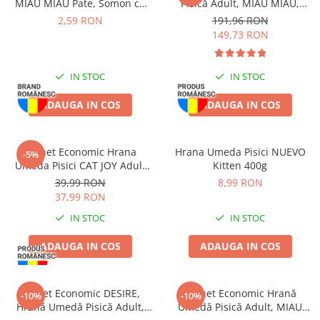
MIAU MIAU Pate, Somon cu
Pisică Adult, MIAU MIAU,
Topping de Iaurt, 100g
Sterilizată, Pui în sos, 96x100g
2,59 RON
191,96 RON
149,73 RON
IN STOC
IN STOC
ADAUGA IN COS
ADAUGA IN COS
Pachet Economic Hrana
Hrana Umeda Pisici NUEVO
-5%
Umeda Pisici CAT JOY Adult
Kitten 400g
Pui si Ficat in Sos 24x85g
39,99 RON
8,99 RON
37,99 RON
IN STOC
IN STOC
ADAUGA IN COS
ADAUGA IN COS
Pachet Economic DESIRE,
Pachet Economic Hrană
-10%
-10%
Hrană Umedă Pisică Adult,
Umedă Pisică Adult, MIAU