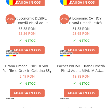
ADAUGA IN COS
ADAUGA IN COS
Pachet Economic DESIRE,
Pachet Economic CAT JOY
-19%
-10%
Hrană Umedă Pisică Adult,
Pate, Hrană Umedă Pisică
Ton File și Creveți în Supă,
Adult, Vită, 16x100g
65,88 RON
31,83 RON
12x70g
53,36 RON
28,65 RON
IN STOC
IN STOC
ADAUGA IN COS
ADAUGA IN COS
Hrana Umeda Pisici DESIRE
Pachet PROMO Hrană Umedă
Pui File si Orez in Gelatina 85g
Pisică Adult, MIAU MIAU,
Curcan în sos, 12x100g
5,49 RON
19,98 RON
IN STOC
IN STOC
ADAUGA IN COS
ADAUGA IN COS