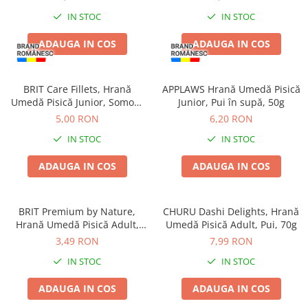
IN STOC
IN STOC
ADAUGA IN COS
ADAUGA IN COS
BRIT Care Fillets, Hrană
APPLAWS Hrană Umedă Pisică
Umedă Pisică Junior, Somon,
Junior, Pui în supă, 50g
85g
5,00 RON
6,20 RON
IN STOC
IN STOC
ADAUGA IN COS
ADAUGA IN COS
BRIT Premium by Nature,
CHURU Dashi Delights, Hrană
Hrană Umedă Pisică Adult,
Umedă Pisică Adult, Pui, 70g
Somon și Păstrăv, 100g
3,49 RON
7,99 RON
IN STOC
IN STOC
ADAUGA IN COS
ADAUGA IN COS