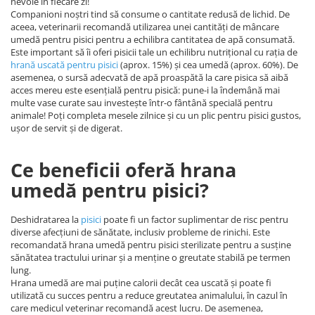
nevoie în fiecare zi!
Companioni noștri tind să consume o cantitate redusă de lichid. De
aceea, veterinarii recomandă utilizarea unei cantități de mâncare
umedă pentru pisici pentru a echilibra cantitatea de apă consumată.
Este important să îi oferi pisicii tale un echilibru nutrițional cu rația de
hrană uscată pentru pisici
(aprox. 15%) și cea umedă (aprox. 60%). De
asemenea, o sursă adecvată de apă proaspătă la care pisica să aibă
acces mereu este esențială pentru pisică: pune-i la îndemână mai
multe vase curate sau investește într-o fântână specială pentru
animale! Poți completa mesele zilnice și cu un plic pentru pisici gustos,
ușor de servit și de digerat.
Ce beneficii oferă hrana
umedă pentru pisici?
Deshidratarea la
pisici
poate fi un factor suplimentar de risc pentru
diverse afecțiuni de sănătate, inclusiv probleme de rinichi. Este
recomandată hrana umedă pentru pisici sterilizate pentru a susține
sănătatea tractului urinar și a menține o greutate stabilă pe termen
lung.
Hrana umedă are mai puține calorii decât cea uscată și poate fi
utilizată cu succes pentru a reduce greutatea animalului, în cazul în
care medicul veterinar recomandă acest lucru. De asemenea,