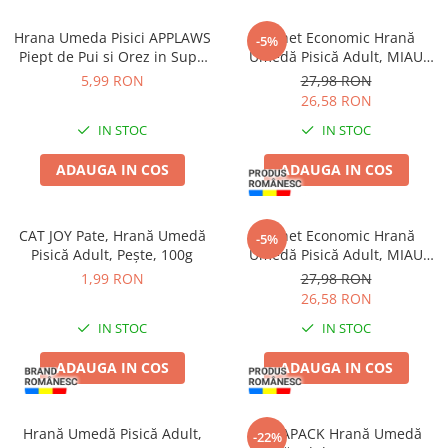
Hrana Umeda Pisici APPLAWS
Pachet Economic Hrană
-5%
Piept de Pui si Orez in Supa
Umedă Pisică Adult, MIAU
60g
MIAU Care Sensitive, Ficat,
5,99 RON
27,98 RON
12x85g
26,58 RON
IN STOC
IN STOC
ADAUGA IN COS
ADAUGA IN COS
CAT JOY Pate, Hrană Umedă
Pachet Economic Hrană
-5%
Pisică Adult, Pește, 100g
Umedă Pisică Adult, MIAU
MIAU Care Delicate, Macrou,
1,99 RON
27,98 RON
12x85g
26,58 RON
IN STOC
IN STOC
ADAUGA IN COS
ADAUGA IN COS
Hrană Umedă Pisică Adult,
MEGAPACK Hrană Umedă
-22%