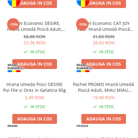
Pernuțe
ADAUGA IN COS
ADAUGA IN COS
Semi-umede
Proteice
Pachet Economic DESIRE,
Pachet Economic CAT JOY
-19%
-10%
Umede
Hrană Umedă Pisică Adult,
Pate, Hrană Umedă Pisică
Îngrijire Pisici
Ton File și Creveți în Supă,
Adult, Vită, 16x100g
65,88 RON
31,83 RON
12x70g
53,36 RON
28,65 RON
Așternut Igienic Pisici
IN STOC
IN STOC
Igienă Pisici
Antiparazitare Pisici
ADAUGA IN COS
ADAUGA IN COS
Vitamine Pisici
Perii & Piepteni Pisici
Hrana Umeda Pisici DESIRE
Pachet PROMO Hrană Umedă
Accesorii Pisici
Pui File si Orez in Gelatina 85g
Pisică Adult, MIAU MIAU,
Culcușuri & Saltele Pisici
Curcan în sos, 12x100g
5,49 RON
19,98 RON
Ansambluri Pisici
IN STOC
IN STOC
Castroane & Adapatori Pisici
Cuști & Genți Pisici
ADAUGA IN COS
ADAUGA IN COS
Litiere Pisici
Jucării Pisici