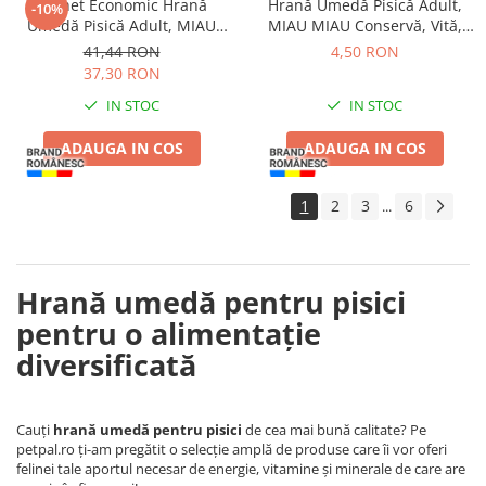
Pachet Economic Hrană
Hrană Umedă Pisică Adult,
-10%
Umedă Pisică Adult, MIAU
MIAU MIAU Conservă, Vită,
MIAU Pate, Somon cu Topping
415g
41,44 RON
4,50 RON
de Dovleac, 16x100g
37,30 RON
IN STOC
IN STOC
ADAUGA IN COS
ADAUGA IN COS
1
2
3
6
...
Hrană umedă pentru pisici
pentru o alimentație
diversificată
Cauți
hrană umedă pentru pisici
de cea mai bună calitate? Pe
petpal.ro ți-am pregătit o selecție amplă de produse care îi vor oferi
felinei tale aportul necesar de energie, vitamine și minerale de care are