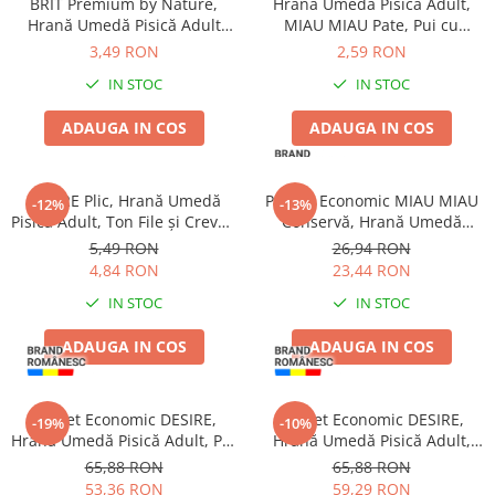
BRIT Premium by Nature,
Hrană Umedă Pisică Adult,
Zgărzi & Hamuri
Hrană Umedă Pisică Adult
MIAU MIAU Pate, Pui cu
Păsări
Sterilizată, Pui în Sos, 100g
Topping de Lapte, 100g
3,49 RON
2,59 RON
Hrană Păsări
IN STOC
IN STOC
Meniuri Păsări
ADAUGA IN COS
ADAUGA IN COS
Suplimente Nutritive
Delicii Păsări
Batoane
DESIRE Plic, Hrană Umedă
Pachet Economic MIAU MIAU
-12%
-13%
Pisică Adult, Ton File și Creveți
Conservă, Hrană Umedă
Îngrijire Păsări
în Supă, 70g
Pisică Adult, Vită, 6x415g
5,49 RON
26,94 RON
Așternut Igienic Păsări
4,84 RON
23,44 RON
Colivii
IN STOC
IN STOC
Colivii
ADAUGA IN COS
ADAUGA IN COS
Rozătoare
Hrană Rozătoare
Fân Rozătoare
Pachet Economic DESIRE,
Pachet Economic DESIRE,
-19%
-10%
Hrană Umedă Pisică Adult, Pui
Hrană Umedă Pisică Adult,
Meniuri Rozătoare
File și Ton în Supă, 12x70g
Ton File în Supă, 12x70g
65,88 RON
65,88 RON
Delicii Rozătoare
53,36 RON
59,29 RON