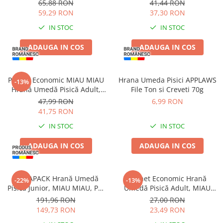
Ton File și Creveți în Gelatină,
MIAU Pate, Somon cu Topping
65,88 RON
41,44 RON
12x85g
de Iaurt, 16x100g
59,29 RON
37,30 RON
IN STOC
IN STOC
ADAUGA IN COS
ADAUGA IN COS
Pachet Economic MIAU MIAU
Hrana Umeda Pisici APPLAWS
-13%
Hrană Umedă Pisică Adult,
File Ton si Creveti 70g
Rață în sos, 24x100g
47,99 RON
6,99 RON
41,75 RON
IN STOC
IN STOC
ADAUGA IN COS
ADAUGA IN COS
MEGAPACK Hrană Umedă
Pachet Economic Hrană
-22%
-13%
Pisică Junior, MIAU MIAU, Pui
Umedă Pisică Adult, MIAU
în sos, 96x100g
MIAU Conservă, Pește, 6x415g
191,96 RON
27,00 RON
149,73 RON
23,49 RON