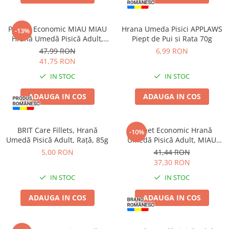
Pachet Economic MIAU MIAU
Hrana Umeda Pisici APPLAWS
-13%
Hrană Umedă Pisică Adult,
Piept de Pui si Rata 70g
Curcan în sos, 24x100g
47,99 RON
6,99 RON
41,75 RON
IN STOC
IN STOC
ADAUGA IN COS
ADAUGA IN COS
BRIT Care Fillets, Hrană
Pachet Economic Hrană
-10%
Umedă Pisică Adult, Rață, 85g
Umedă Pisică Adult, MIAU
MIAU Pate, Pui cu Topping de
5,00 RON
41,44 RON
Lapte, 16x100g
37,30 RON
IN STOC
IN STOC
ADAUGA IN COS
ADAUGA IN COS