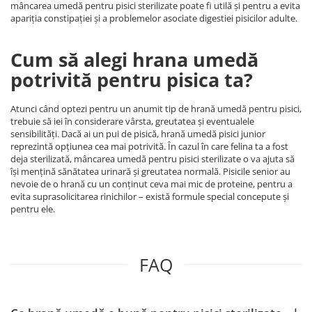
mâncarea umedă pentru pisici sterilizate poate fi utilă și pentru a evita
apariția constipației și a problemelor asociate digestiei pisicilor adulte.
Cum să alegi hrana umedă
potrivită pentru pisica ta?
Atunci când optezi pentru un anumit tip de hrană umedă pentru pisici,
trebuie să iei în considerare vârsta, greutatea și eventualele
sensibilități. Dacă ai un pui de pisică, hrană umedă pisici junior
reprezintă opțiunea cea mai potrivită. În cazul în care felina ta a fost
deja sterilizată, mâncarea umedă pentru pisici sterilizate o va ajuta să
își mențină sănătatea urinară și greutatea normală. Pisicile senior au
nevoie de o hrană cu un conținut ceva mai mic de proteine, pentru a
evita suprasolicitarea rinichilor – există formule special concepute și
pentru ele.
FAQ