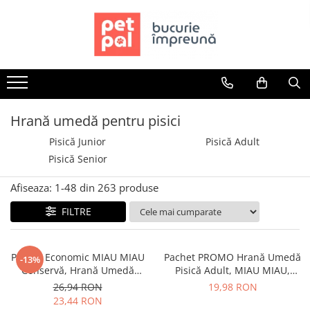
Toate Produsele
Câini
Hrană Uscată Câini
Câine Junior
Hrană umedă pentru pisici
Câine Adult
Pisică Junior
Pisică Adult
Câine Senior
Pisică Senior
Hrană Umedă Câini
Afiseaza:
1-
48
din
263
produse
Câine Junior
Câine Adult
FILTRE
Diete Veterinare Câini
Uscată
Pachet Economic MIAU MIAU
Pachet PROMO Hrană Umedă
-13%
Umedă
Conservă, Hrană Umedă
Pisică Adult, MIAU MIAU,
Recompense Câini
Pisică Adult, Pui, 6x415g
Somon în sos, 12x100g
26,94 RON
19,98 RON
23,44 RON
Biscuiți