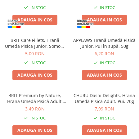
Batoane Rozătoare
IN STOC
IN STOC
Îngrijire Rozătoare
ADAUGA IN COS
ADAUGA IN COS
Așternut Igienic Rozătoare
Cuști Rozătoare
Pești
BRIT Care Fillets, Hrană
APPLAWS Hrană Umedă Pisică
Acvarii
Umedă Pisică Junior, Somon,
Junior, Pui în supă, 50g
85g
5,00 RON
6,20 RON
Accesorii Acvarii
IN STOC
IN STOC
Hrană
Hrană Pești
ADAUGA IN COS
ADAUGA IN COS
Hrană Broaște Țestoase
Întreținere Acvariu
BRIT Premium by Nature,
CHURU Dashi Delights, Hrană
Tratament Apă
Hrană Umedă Pisică Adult,
Umedă Pisică Adult, Pui, 70g
Somon și Păstrăv, 100g
3,49 RON
7,99 RON
IN STOC
IN STOC
ADAUGA IN COS
ADAUGA IN COS