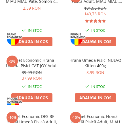
MIAU MIAU Pate, Somon cu
Pisică Adult, MIAU MIAU,
Topping de Iaurt, 100g
Sterilizată, Pui în sos, 96x100g
2,59 RON
191,96 RON
149,73 RON
IN STOC
IN STOC
ADAUGA IN COS
ADAUGA IN COS
Pachet Economic Hrana
Hrana Umeda Pisici NUEVO
-5%
Umeda Pisici CAT JOY Adult
Kitten 400g
Pui si Ficat in Sos 24x85g
39,99 RON
8,99 RON
37,99 RON
IN STOC
IN STOC
ADAUGA IN COS
ADAUGA IN COS
Pachet Economic DESIRE,
Pachet Economic Hrană
-10%
-10%
Hrană Umedă Pisică Adult,
Umedă Pisică Adult, MIAU