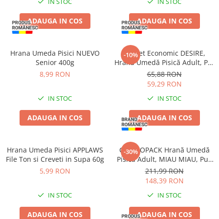
IN STOC
IN STOC
ADAUGA IN COS
ADAUGA IN COS
Hrana Umeda Pisici NUEVO
Pachet Economic DESIRE,
-10%
Senior 400g
Hrană Umedă Pisică Adult, Pui
File și Rață în Supă, 12x70g
8,99 RON
65,88 RON
59,29 RON
IN STOC
IN STOC
ADAUGA IN COS
ADAUGA IN COS
Hrana Umeda Pisici APPLAWS
COMBOPACK Hrană Umedă
-30%
File Ton si Creveti in Supa 60g
Pisică Adult, MIAU MIAU, Pui,
Vită și Legume în Sos, 96x100g
5,99 RON
211,99 RON
148,39 RON
IN STOC
IN STOC
ADAUGA IN COS
ADAUGA IN COS