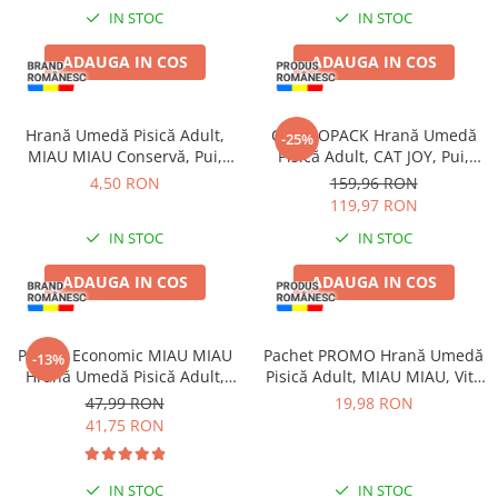
IN STOC
IN STOC
Piele Presată
Proteice
ADAUGA IN COS
ADAUGA IN COS
Cremoase
Semi-umede
Pernuțe
Hrană Umedă Pisică Adult,
COMBOPACK Hrană Umedă
-25%
MIAU MIAU Conservă, Pui,
Pisică Adult, CAT JOY, Pui,
Îngrijire Câini
415g
Vită, Curcan și Somon, 96x85g
4,50 RON
159,96 RON
Covorașe Igienice Câini
119,97 RON
Igienă Câini
IN STOC
IN STOC
Șampoane Câini
ADAUGA IN COS
ADAUGA IN COS
Antiparazitare Câini
Vitamine Câini
Perii & Piepteni
Pachet Economic MIAU MIAU
Pachet PROMO Hrană Umedă
-13%
Accesorii Câini
Hrană Umedă Pisică Adult,
Pisică Adult, MIAU MIAU, Vită
Somon în sos, 24x100g
în sos, 12x100g
47,99 RON
19,98 RON
Culcușuri & Saltele Câini
41,75 RON
Castroane și Adapatori
Cuști și Genți
IN STOC
IN STOC
Zgărzi, Lese & Hamuri