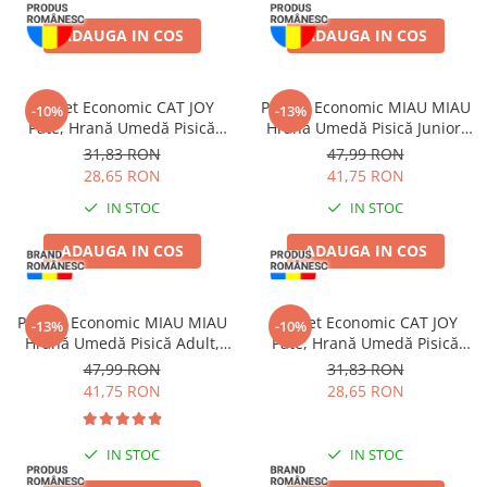
Jucării Câini
ADAUGA IN COS
ADAUGA IN COS
Haine Câini
Pisici
Pachet Economic CAT JOY
Pachet Economic MIAU MIAU
Hrană Uscată Pisică
-10%
-13%
Pate, Hrană Umedă Pisică
Hrană Umedă Pisică Junior,
Pisică Junior
Adult, Pasăre, 16x100g
Pui în sos, 24x100g
31,83 RON
47,99 RON
Pisică Adult
28,65 RON
41,75 RON
Pisică Senior
IN STOC
IN STOC
Hrană Umedă Pisică
ADAUGA IN COS
ADAUGA IN COS
Pisică Junior
Pisică Adult
Pisică Senior
Pachet Economic MIAU MIAU
Pachet Economic CAT JOY
-13%
-10%
Hrană Umedă Pisică Adult,
Pate, Hrană Umedă Pisică
Diete Veterinare Pisică
Sterilizată, Pui în sos, 24x100g
Adult, Pește, 16x100g
47,99 RON
31,83 RON
Uscată
41,75 RON
28,65 RON
Umedă
Recompense Pisici
IN STOC
IN STOC
Cremoase