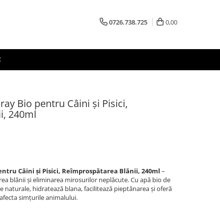
0726.738.725
0,00
R
ay Bio pentru Câini și Pisici,
i, 240ml
ntru Câini și Pisici, Reîmprospătarea Blănii, 240ml
–
a blănii și eliminarea mirosurilor neplăcute. Cu apă bio de
e naturale, hidratează blana, facilitează pieptănarea și oferă
afecta simțurile animalului.