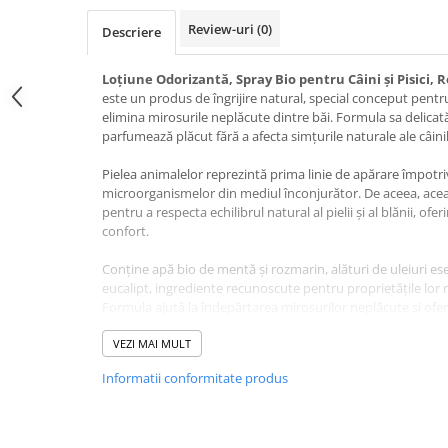
Jucării Câini
Review-uri
(0)
Descriere
Haine Câini
Pisici
Loțiune Odorizantă, Spray Bio pentru Câini și Pisici,
este un produs de îngrijire natural, special conceput pentr
Hrană Uscată Pisică
elimina mirosurile neplăcute dintre băi. Formula sa delicat
Pisică Junior
parfumează plăcut fără a afecta simțurile naturale ale câinilo
Pisică Adult
Pielea animalelor reprezintă prima linie de apărare împotriva
Pisică Senior
microorganismelor din mediul înconjurător. De aceea, acea
Hrană Umedă Pisică
pentru a respecta echilibrul natural al pielii și al blănii, of
confort.
Pisică Junior
Pisică Adult
Conține apă bio de mentă și rozmarin, alături de uleiuri ese
eucalipt, ingrediente recunoscute pentru proprietățile lor
Pisică Senior
Formula ajută la îndepărtarea mirosurilor neplăcute și ofe
Diete Veterinare Pisică
durată.
VEZI MAI MULT
Uscată
Datorită efectului hidratant, produsul facilitează pieptănar
Umedă
Informatii conformitate produs
unei blăni sănătoase, mătăsoase și ușor de întreținut. Poate
Recompense Pisici
ca produs de finisare, cât și între spălări pentru reîmprospă
Cremoase