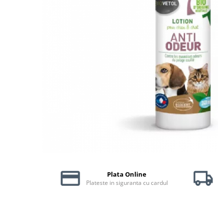
Piele Presată
Proteice
Cremoase
Semi-umede
Pernuțe
Îngrijire Câini
Covorașe Igienice Câini
Igienă Câini
Șampoane Câini
Antiparazitare Câini
Vitamine Câini
Perii & Piepteni
Accesorii Câini
Plata Online
Culcușuri & Saltele Câini
Plateste in siguranta cu cardul
Castroane și Adapatori
Cuști și Genți
Zgărzi, Lese & Hamuri