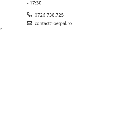
- 17:30
0726.738.725
contact@petpal.ro
er