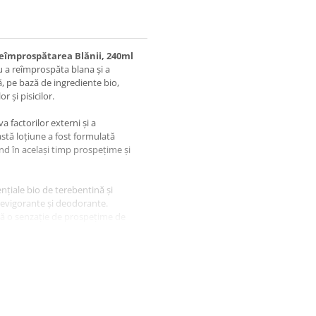
 Reîmprospătarea Blănii, 240ml
u a reîmprospăta blana și a
ă, pe bază de ingrediente bio,
r și pisicilor.
 factorilor externi și a
stă loțiune a fost formulată
erind în același timp prospețime și
nțiale bio de terebentină și
 revigorante și deodorante.
ră o senzație de prospețime de
ea și contribuie la menținerea
 fi utilizat atât după toaletare,
tarea rapidă a blănii.