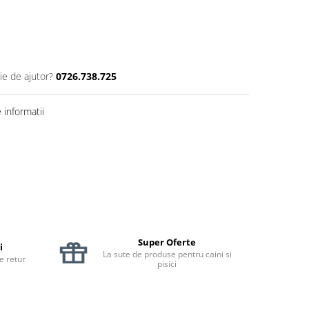
ie de ajutor?
0726.738.725
informatii
Super Oferte
i
La sute de produse pentru caini si
de retur
pisici