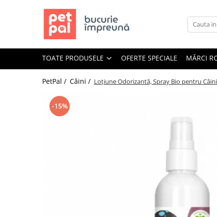
Toate Produsele
Câini
TOATE PRODUSELE
OFERTE SPECIALE
MĂRCI R
Hrană Uscată Câini
Câine Junior
PetPal /
Câini /
Loțiune Odorizantă, Spray Bio pentru Câini 
Câine Adult
Câine Senior
-15%
Hrană Umedă Câini
Câine Junior
Câine Adult
Diete Veterinare Câini
Uscată
Umedă
Recompense Câini
Biscuiți