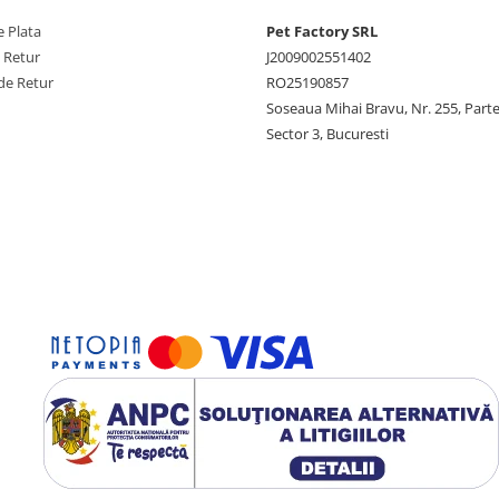
contact cu ochii, clătiți
 Plata
Pet Factory SRL
 Conține limonen și poate
e Retur
J2009002551402
de Retur
RO25190857
Soseaua Mihai Bravu, Nr. 255, Part
Sector 3, Bucuresti