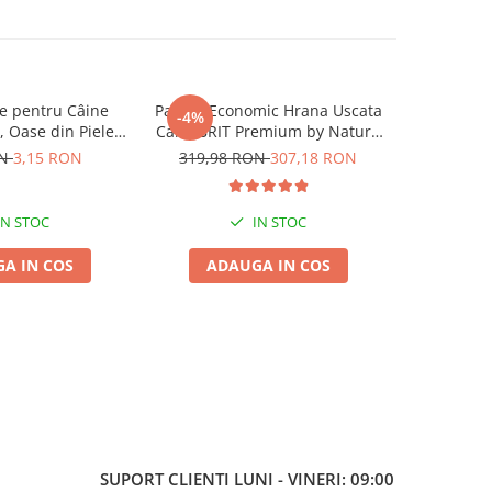
 pentru Câine
Pachet Economic Hrana Uscata
Hrană U
-4%
 Oase din Piele
Caini BRIT Premium by Nature
4DOG Con
.5cm, 3 bucăți
Medium Adult 2x15kg
ON
3,15 RON
319,98 RON
307,18 RON
IN STOC
IN STOC
A IN COS
ADAUGA IN COS
ADA
SUPORT CLIENTI
LUNI - VINERI: 09:00