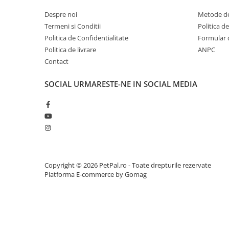
Atenționări:
Doar pentru uz extern. Nu înghițiți. În caz de 
Zgărzi & Hamuri
Despre noi
Metode de
abundent cu apă curată. A nu se lăsa la îndemâna copiilor.
Păsări
provoca reacții alergice.
Termeni si Conditii
Politica d
Hrană Păsări
Politica de Confidentialitate
Formular 
Meniuri Păsări
Politica de livrare
ANPC
Contact
Suplimente Nutritive
Delicii Păsări
SOCIAL
URMARESTE-NE IN SOCIAL MEDIA
Batoane
Îngrijire Păsări
Așternut Igienic Păsări
Colivii
Colivii
Rozătoare
Copyright © 2026 PetPal.ro - Toate drepturile rezervate
Platforma E-commerce by Gomag
Hrană Rozătoare
Fân Rozătoare
Meniuri Rozătoare
Delicii Rozătoare