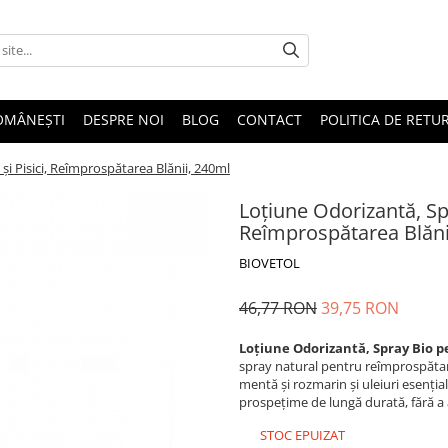
OMÂNEȘTI
DESPRE NOI
BLOG
CONTACT
POLITICA DE RETU
și Pisici, Reîmprospătarea Blănii, 240ml
Loțiune Odorizantă, Spr
Reîmprospătarea Blăni
BIOVETOL
46,77 RON
39,75 RON
Loțiune Odorizantă, Spray Bio pe
spray natural pentru reîmprospătare
mentă și rozmarin și uleiuri esențial
prospețime de lungă durată, fără a 
STOC EPUIZAT