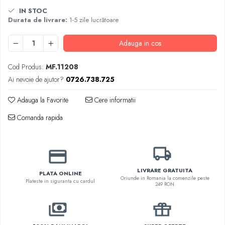
Haine Câini
Zgărzi & Hamuri
IN STOC
Durata de livrare:
1-5 zile lucrătoare
Adauga in cos
Cod Produs:
MF.11208
Ai nevoie de ajutor?
0726.738.725
Adauga la Favorite
Cere informatii
Comanda rapida
LIVRARE GRATUITA
PLATA ONLINE
Oriunde in Romania la comenzile peste
Plateste in siguranta cu cardul
249 RON