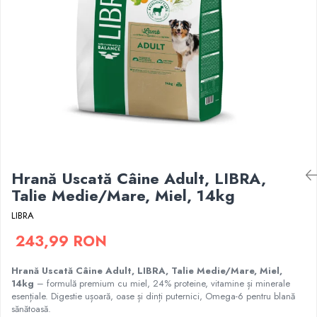
Proteice
Pernuțe
Cremoase
Semi-umede
Semi-umede
Proteice
Pernuțe
Umede
Îngrijire Câini
Îngrijire Pisici
Covorașe Igienice Câini
Așternut Igienic Pisici
Igienă Câini
Igienă Pisici
Șampoane Câini
Antiparazitare Pisici
Antiparazitare Câini
Vitamine Pisici
Hrană Uscată Câine Adult, LIBRA,
Vitamine Câini
Perii & Piepteni Pisici
Talie Medie/Mare, Miel, 14kg
Perii & Piepteni
Accesorii Pisici
Accesorii Câini
Culcușuri & Saltele Pisici
LIBRA
Culcușuri & Saltele Câini
Ansambluri Pisici
243,99 RON
Castroane și Adapatori
Castroane & Adapatori Pisici
Cuști și Genți
Cuști & Genți Pisici
Hrană Uscată Câine Adult, LIBRA, Talie Medie/Mare, Miel,
14kg
– formulă premium cu miel, 24% proteine, vitamine și minerale
Zgărzi, Lese & Hamuri
Litiere Pisici
esențiale. Digestie ușoară, oase și dinți puternici, Omega-6 pentru blană
Jucării Câini
Jucării Pisici
sănătoasă.