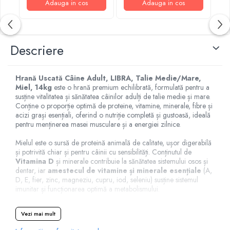
Adauga in cos
Adauga in cos
Descriere
Hrană Uscată Câine Adult, LIBRA, Talie Medie/Mare,
Miel, 14kg
este o hrană premium echilibrată, formulată pentru a
susține vitalitatea și sănătatea câinilor adulți de talie medie și mare.
Conține o proporție optimă de proteine, vitamine, minerale, fibre și
acizi grași esențiali, oferind o nutriție completă și gustoasă, ideală
pentru menținerea masei musculare și a energiei zilnice.
Mielul este o sursă de proteină animală de calitate, ușor digerabilă
și potrivită chiar și pentru câinii cu sensibilități. Conținutul de
Vitamina D
și minerale contribuie la sănătatea sistemului osos și
dentar, iar
amestecul de vitamine și minerale esențiale
(A,
D, E, fier, zinc, magneziu, cupru, iod, seleniu) susține sistemul
imunitar și funcționarea optimă a metabolismului.
Conținutul de
24% proteine
este esențial pentru menținerea și
Vezi mai mult
dezvoltarea masei musculare, iar adăugarea de fibre din legume și
fructe contribuie la o digestie sănătoasă.