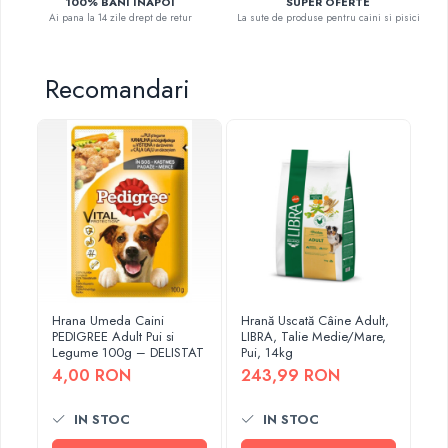
100% BANI INAPOI
SUPER OFERTE
Ai pana la 14 zile drept de retur
La sute de produse pentru caini si pisici
Recomandari
Hrana Umeda Caini
Hrană Uscată Câine Adult,
Hra
PEDIGREE Adult Pui si
LIBRA, Talie Medie/Mare,
LI
Legume 100g – DELISTAT
Pui, 14kg
So
4,00 RON
243,99 RON
2
IN STOC
IN STOC