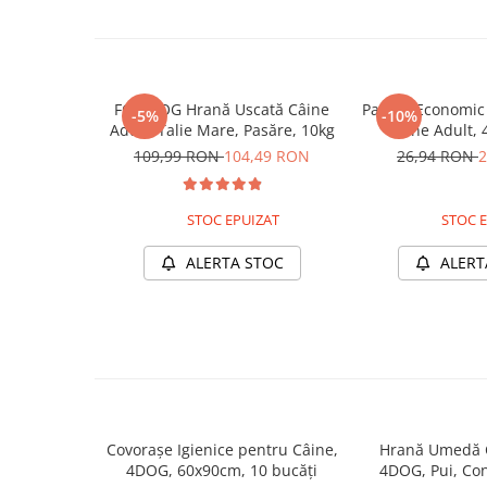
Pernuțe
Semi-umede
Proteice
Umede
FOR DOG Hrană Uscată Câine
Pachet Economi
-5%
-10%
Îngrijire Pisici
Adult, Talie Mare, Pasăre, 10kg
Câine Adult, 
Conservă,
109,99 RON
104,49 RON
26,94 RON
2
Așternut Igienic Pisici
Igienă Pisici
Antiparazitare Pisici
STOC EPUIZAT
STOC E
Vitamine Pisici
ALERTA STOC
ALERT
Perii & Piepteni Pisici
Accesorii Pisici
Culcușuri & Saltele Pisici
Ansambluri Pisici
Castroane & Adapatori Pisici
Cuști & Genți Pisici
Litiere Pisici
Covorașe Igienice pentru Câine,
Hrană Umedă C
4DOG, 60x90cm, 10 bucăți
4DOG, Pui, Co
Jucării Pisici