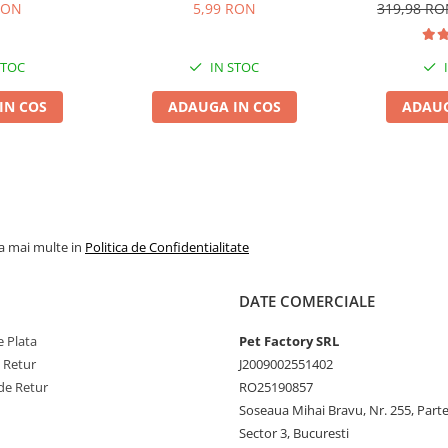
Vită, 10cm, 3 bucăți
Medium A
RON
5,99 RON
319,98 R
STOC
IN STOC
IN COS
ADAUGA IN COS
ADAUG
la mai multe in
Politica de Confidentialitate
DATE COMERCIALE
 Plata
Pet Factory SRL
e Retur
J2009002551402
de Retur
RO25190857
Soseaua Mihai Bravu, Nr. 255, Part
Sector 3, Bucuresti