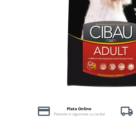
Piele Presată
Proteice
Cremoase
Semi-umede
Pernuțe
Îngrijire Câini
Covorașe Igienice Câini
Igienă Câini
Șampoane Câini
Antiparazitare Câini
Vitamine Câini
Perii & Piepteni
Accesorii Câini
Plata Online
Culcușuri & Saltele Câini
Plateste in siguranta cu cardul
Castroane și Adapatori
Cuști și Genți
Zgărzi, Lese & Hamuri