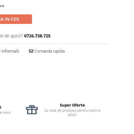
are
A IN COS
ie de ajutor?
0726.738.725
informatii
Comanda rapida
Super Oferte
i
La sute de produse pentru caini si
de retur
pisici