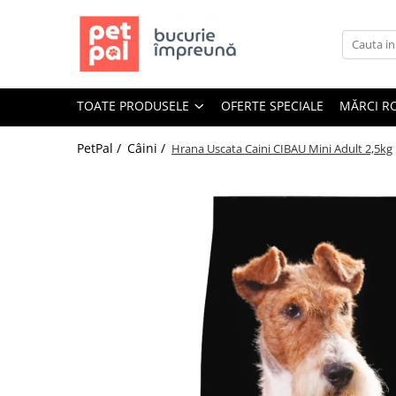
Toate Produsele
Câini
TOATE PRODUSELE
OFERTE SPECIALE
MĂRCI R
Hrană Uscată Câini
Câine Junior
PetPal /
Câini /
Hrana Uscata Caini CIBAU Mini Adult 2,5kg
Câine Adult
Câine Senior
Hrană Umedă Câini
Câine Junior
Câine Adult
Diete Veterinare Câini
Uscată
Umedă
Recompense Câini
Biscuiți