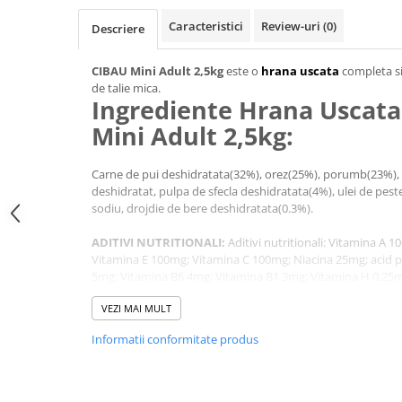
Jucării Câini
Caracteristici
Review-uri
(0)
Descriere
Haine Câini
Pisici
CIBAU Mini Adult 2,5kg
este o
hrana uscata
completa si 
de talie mica.
Hrană Uscată Pisică
Ingrediente Hrana Uscata
Pisică Junior
Mini Adult 2,5kg:
Pisică Adult
Pisică Senior
Carne de pui deshidratata(32%), orez(25%), porumb(23%), 
Hrană Umedă Pisică
deshidratat, pulpa de sfecla deshidratata(4%), ulei de peste
sodiu, drojdie de bere deshidratata(0.3%).
Pisică Junior
Pisică Adult
ADITIVI NUTRITIONALI:
Aditivi nutritionali: Vitamina A 1
Vitamina E 100mg; Vitamina C 100mg; Niacina 25mg; acid 
Pisică Senior
5mg; Vitamina B6 4mg; Vitamina B1 3mg; Vitamina H 0.25mg
Diete Veterinare Pisică
B12 0.04mg; clorura de colina 1800mg; oxid de zinc 108mg; s
VEZI MAI MULT
acid de mangan 150mg; sulfat acid de fier 44mg; carbonat 
Uscată
cupru 50mg; iodat de calciu anhidru 2.4mg; selenit de sod
Umedă
Informatii conformitate produs
2000mg. Valori Analitice: Proteina bruta 27.00%; grasimi si 
Recompense Pisici
2.00%; cenusa bruta 7.50%; Calciu 1.20%; Fosfor 0.90%. Va
- Mj/Kg 15,29
Cremoase