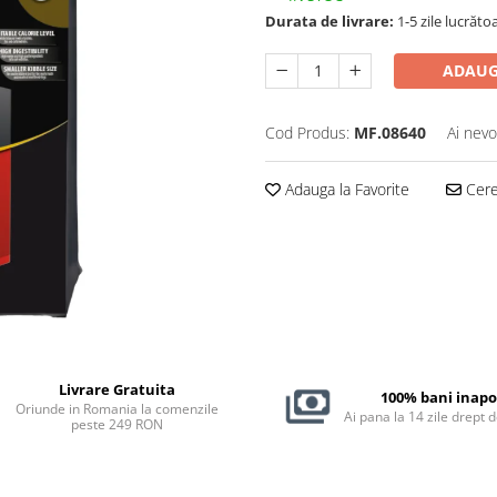
Durata de livrare:
1-5 zile lucrăto
ADAUG
Cod Produs:
MF.08640
Ai nevo
Adauga la Favorite
Cere 
Livrare Gratuita
100% bani inapo
Oriunde in Romania la comenzile
Ai pana la 14 zile drept 
peste 249 RON