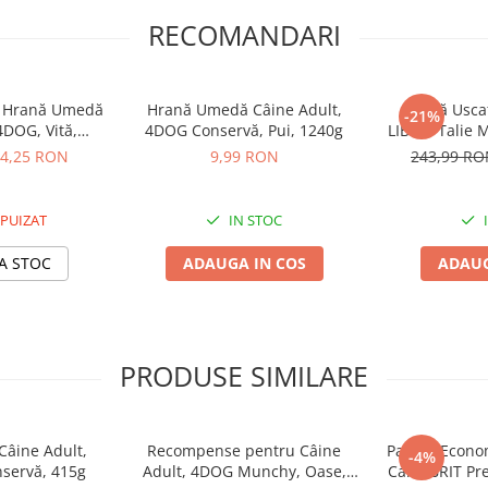
RECOMANDARI
c Hrană Umedă
Hrană Umedă Câine Adult,
Hrană Uscat
-21%
4DOG, Vită,
4DOG Conservă, Pui, 1240g
LIBRA, Talie 
 6x415g
4,25 RON
9,99 RON
243,99 R
PUIZAT
IN STOC
A STOC
ADAUGA IN COS
ADAUG
PRODUSE SIMILARE
âine Adult,
Recompense pentru Câine
Pachet Econo
-4%
nservă, 415g
Adult, 4DOG Munchy, Oase,
Caini BRIT P