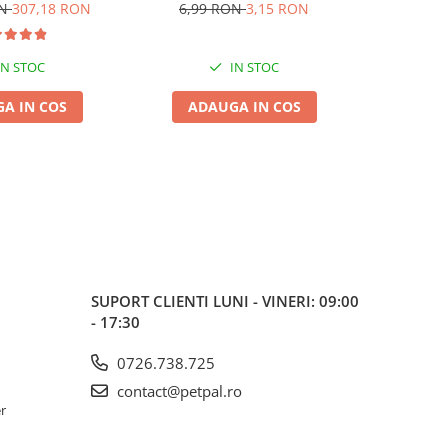
dult 2x15kg
Presată, 8.5cm, 3 bucăți
ON
307,18 RON
6,99 RON
3,15 RON
IN STOC
IN STOC
A IN COS
ADAUGA IN COS
ADA
SUPORT CLIENTI
LUNI - VINERI: 09:00
- 17:30
0726.738.725
contact@petpal.ro
er