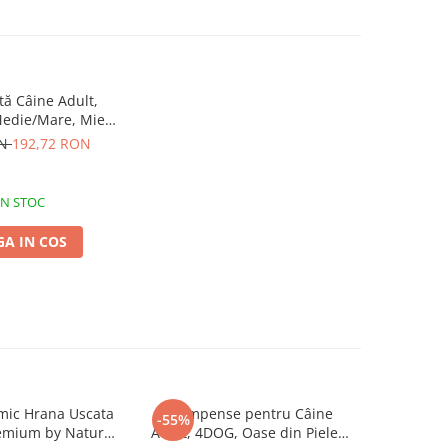
ă Câine Adult,
Medie/Mare, Miel,
14kg
ON
192,72 RON
IN STOC
A IN COS
mic Hrana Uscata
Recompense pentru Câine
Hrană U
-55%
remium by Nature
Adult, 4DOG, Oase din Piele
4DOG Con