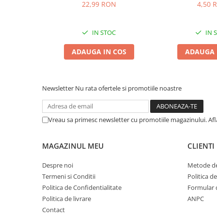
22,99 RON
4,50 
Zgărzi & Hamuri
Păsări
Hrană Păsări
IN STOC
IN 
Meniuri Păsări
ADAUGA IN COS
ADAUGA 
Suplimente Nutritive
Delicii Păsări
Batoane
Newsletter
Nu rata ofertele si promotiile noastre
Îngrijire Păsări
Așternut Igienic Păsări
Vreau sa primesc newsletter cu promotiile magazinului. Af
Colivii
Colivii
MAGAZINUL MEU
CLIENTI
Rozătoare
Despre noi
Metode de
Hrană Rozătoare
Termeni si Conditii
Politica d
Fân Rozătoare
Politica de Confidentialitate
Formular 
Meniuri Rozătoare
Politica de livrare
ANPC
Delicii Rozătoare
Contact