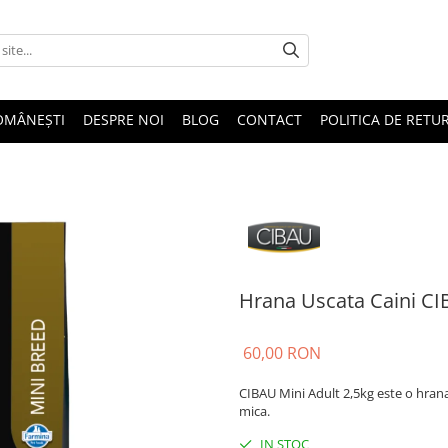
OMÂNEȘTI
DESPRE NOI
BLOG
CONTACT
POLITICA DE RETU
Hrana Uscata Caini CI
60,00 RON
CIBAU Mini Adult 2,5kg este o hrana 
mica.
IN STOC