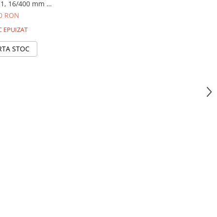
. 1, 16/400 mm –
ISTAT
00 RON
 EPUIZAT
RTA STOC