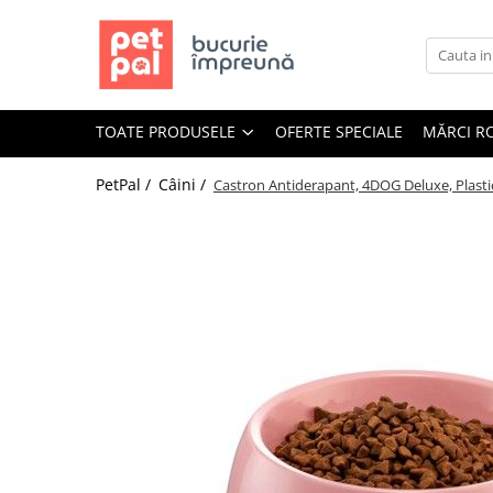
Toate Produsele
Câini
TOATE PRODUSELE
OFERTE SPECIALE
MĂRCI R
Hrană Uscată Câini
Câine Junior
PetPal /
Câini /
Castron Antiderapant, 4DOG Deluxe, Plastic
Câine Adult
Câine Senior
Hrană Umedă Câini
Câine Junior
Câine Adult
Diete Veterinare Câini
Uscată
Umedă
Recompense Câini
Biscuiți