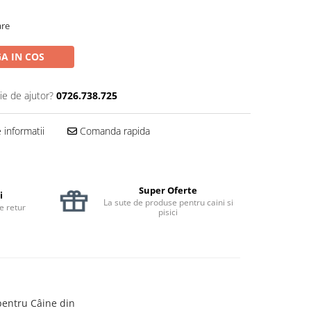
are
A IN COS
ie de ajutor?
0726.738.725
informatii
Comanda rapida
Super Oferte
i
La sute de produse pentru caini si
de retur
pisici
entru Câine din