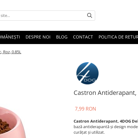
OMÂNEȘTI
DESPRE NOI
BLOG
CONTACT
POLITICA DE RETU
, Roz, 0.85L
Castron Antiderapant, 
7,99 RON
Castron Antiderapant, 4DOG Delu
bază antiderapantă și design modern. 
curățat și utilizat.