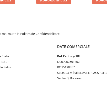
IN COS
ADAUGA IN COS
ADAUG
la mai multe in
Politica de Confidentialitate
DATE COMERCIALE
 Plata
Pet Factory SRL
e Retur
J2009002551402
de Retur
RO25190857
Soseaua Mihai Bravu, Nr. 255, Part
Sector 3, Bucuresti