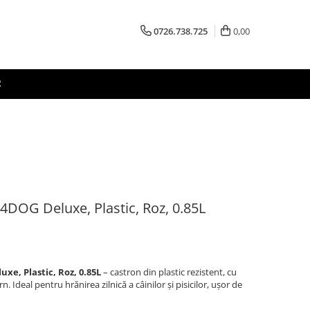
0726.738.725
0,00
R
4DOG Deluxe, Plastic, Roz, 0.85L
xe, Plastic, Roz, 0.85L
– castron din plastic rezistent, cu
Ideal pentru hrănirea zilnică a câinilor și pisicilor, ușor de