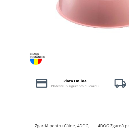
Piele Presată
Proteice
Cremoase
Semi-umede
Pernuțe
Îngrijire Câini
Covorașe Igienice Câini
Igienă Câini
Șampoane Câini
Antiparazitare Câini
Plata Online
Vitamine Câini
Plateste in siguranta cu cardul
Perii & Piepteni
Accesorii Câini
Culcușuri & Saltele Câini
Castroane și Adapatori
Cuști și Genți
Zgardă pentru Câine, 4DOG,
4DOG Zgardă pe
Zgărzi, Lese & Hamuri