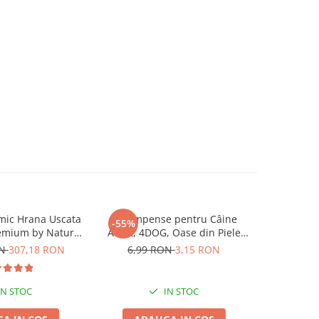
mic Hrana Uscata
Recompense pentru Câine
Hrană U
-55%
remium by Nature
Adult, 4DOG, Oase din Piele
4DOG Con
dult 2x15kg
Presată, 8.5cm, 3 bucăți
ON
307,18 RON
6,99 RON
3,15 RON
IN STOC
IN STOC