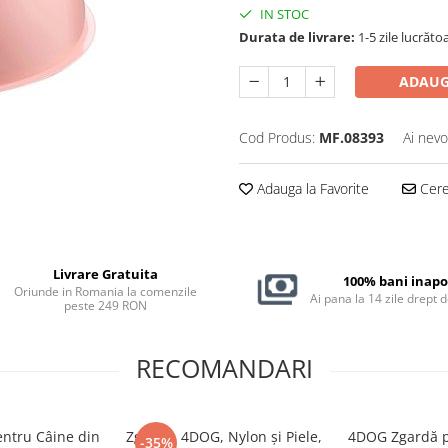
IN STOC
Durata de livrare:
1-5 zile lucrăto
ADAUG
Cod Produs:
MF.08393
Ai nevo
Adauga la Favorite
Cere 
Livrare Gratuita
100% bani inapo
Oriunde in Romania la comenzile
Ai pana la 14 zile drept 
peste 249 RON
RECOMANDARI
ntru Câine din
Zgardă, 4DOG, Nylon și Piele,
4DOG Zgardă p
-35%