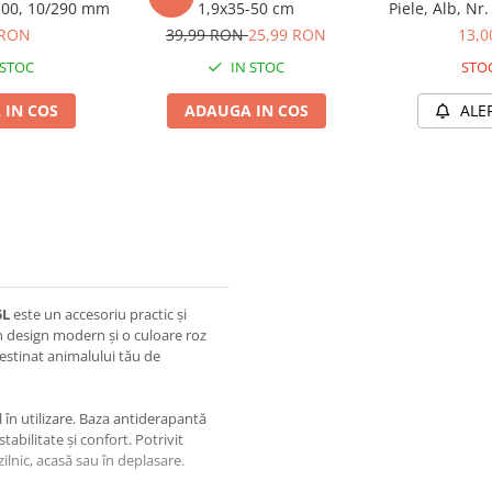
. 00, 10/290 mm
1,9x35-50 cm
Piele, Alb, Nr
DEL
 RON
39,99 RON
25,99 RON
13,
 STOC
IN STOC
STOC
 IN COS
ADAUGA IN COS
ALE
5L
este un accesoriu practic și
 un design modern și o culoare roz
destinat animalului tău de
l în utilizare. Baza antiderapantă
abilitate și confort. Potrivit
lnic, acasă sau în deplasare.