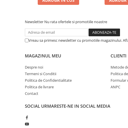
ADAUGA IN COS
ADAUGA 
Zgărzi & Hamuri
Păsări
Hrană Păsări
Newsletter
Nu rata ofertele si promotiile noastre
Meniuri Păsări
Suplimente Nutritive
Vreau sa primesc newsletter cu promotiile magazinului. Af
Delicii Păsări
Batoane
MAGAZINUL MEU
CLIENTI
Îngrijire Păsări
Despre noi
Metode de
Așternut Igienic Păsări
Termeni si Conditii
Politica d
Colivii
Politica de Confidentialitate
Formular 
Colivii
Politica de livrare
ANPC
Rozătoare
Contact
Hrană Rozătoare
SOCIAL
URMARESTE-NE IN SOCIAL MEDIA
Fân Rozătoare
Meniuri Rozătoare
Delicii Rozătoare