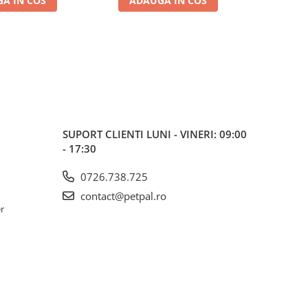
A IN COS
ADAUGA IN COS
ADA
SUPORT CLIENTI
LUNI - VINERI: 09:00
- 17:30
0726.738.725
contact@petpal.ro
er