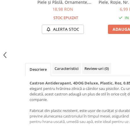
Piele și Pâslă, Ornamente,
Piele, Roșie, Nr
Jucării Câini
Roșie, Nr. 1, 16/400 mm
18,98 RON
6,99
Haine Câini
STOC EPUIZAT
IN
Pisici
Hrană Uscată Pisică
ALERTA STOC
ADAUGA
Pisică Junior
Pisică Adult
Pisică Senior
Hrană Umedă Pisică
Caracteristici
Review-uri
(0)
Pisică Junior
Descriere
Pisică Adult
Castron Antiderapant, 4DOG Deluxe, Plastic, Roz, 0.8
Pisică Senior
elegant pentru hrănirea zilnică a câinilor sau pisicilor. Cu
Diete Veterinare Pisică
delicată, acest castron adaugă un plus de stil în orice colț 
companie.
Uscată
Umedă
Fabricat din plastic rezistent, este ușor de curățat și durabi
Recompense Pisici
previne alunecarea castronului în timpul mesei, asigurând st
pentru hrana uscată, umedă sau apă, este ideal pentru uz zi
Cremoase