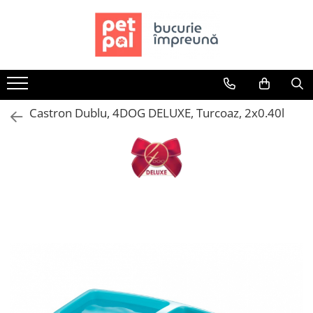
Toate Produsele
Câini
Hrană Uscată Câini
Castron Dublu, 4DOG DELUXE, Turcoaz, 2x0.40l
Câine Junior
Câine Adult
Câine Senior
Hrană Umedă Câini
Câine Junior
Câine Adult
Diete Veterinare Câini
Uscată
Umedă
Recompense Câini
Biscuiți