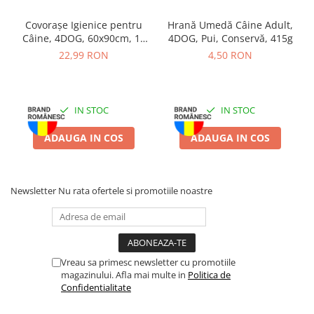
Batoane Rozătoare
alimente.
Covorașe Igienice pentru
Hrană Umedă Câine Adult,
Îngrijire Rozătoare
Beneficii:
Câine, 4DOG, 60x90cm, 10
organizare eficientă, confort în timpul mesei, estetică
4DOG, Pui, Conservă, 415g
Așternut Igienic Rozătoare
plăcută și curățare facilă.
bucăți
22,99 RON
4,50 RON
Cuști Rozătoare
Mod de utilizare:
Spălați înainte de prima utilizare. Recomandat
Pești
să fie curățat regulat, cu apă caldă și detergent blând. Se poate
Acvarii
utiliza atât pentru hrană uscată sau umedă, cât și pentru apă.
IN STOC
IN STOC
Poziționați pe o suprafață plană pentru stabilitate maximă.
Accesorii Acvarii
ADAUGA IN COS
ADAUGA IN COS
Hrană
Depozitare:
A se păstra într-un loc uscat și curat. Evitați
expunerea îndelungată la soare pentru a menține aspectul
Hrană Pești
estetic al produsului.
Hrană Broaște Țestoase
Newsletter
Nu rata ofertele si promotiile noastre
Întreținere Acvariu
Tratament Apă
Vreau sa primesc newsletter cu promotiile
magazinului. Afla mai multe in
Politica de
Confidentialitate