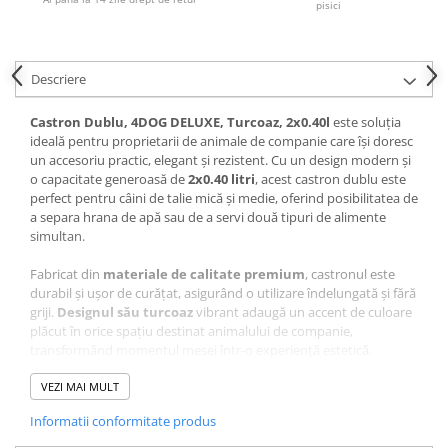
pisici
Pernuțe
Semi-umede
Proteice
Descriere
Umede
Îngrijire Pisici
Castron Dublu, 4DOG DELUXE, Turcoaz, 2x0.40l
este soluția
ideală pentru proprietarii de animale de companie care își doresc
Așternut Igienic Pisici
un accesoriu practic, elegant și rezistent. Cu un design modern și
Igienă Pisici
o capacitate generoasă de
2x0.40 litri
, acest castron dublu este
Antiparazitare Pisici
perfect pentru câini de talie mică și medie, oferind posibilitatea de
a separa hrana de apă sau de a servi două tipuri de alimente
Vitamine Pisici
simultan.
Perii & Piepteni Pisici
Accesorii Pisici
Fabricat din
materiale de calitate premium
, castronul este
durabil și ușor de curățat, asigurând o utilizare îndelungată și fără
Culcușuri & Saltele Pisici
griji.
Designul său turcoaz
vibrant adaugă un accent de culoare
Ansambluri Pisici
plăcut în orice spațiu destinat animalului de companie,
transformând momentul mesei într-o experiență estetică.
Castroane & Adapatori Pisici
Cuști & Genți Pisici
Dotat cu
VEZI MAI MULT
bază antiderapantă
, castronul oferă stabilitate sporită
în timpul utilizării, prevenind alunecarea pe suprafețe netede și
Litiere Pisici
Informatii conformitate produs
asigurând confortul patrupedului tău în timpul hrănirii. Este ideal
Jucării Pisici
atât pentru uz casnic zilnic, cât și pentru călătorii, datorită