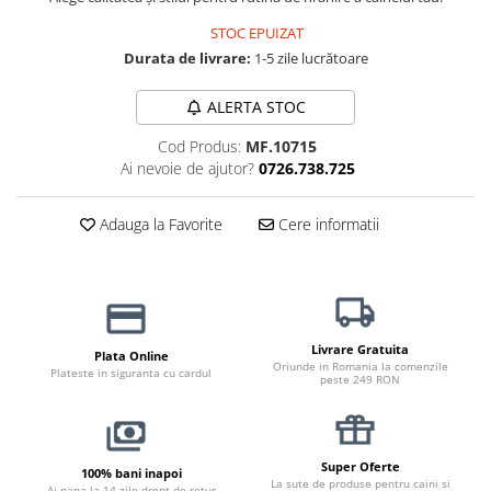
Jucării Câini
STOC EPUIZAT
Haine Câini
Durata de livrare:
1-5 zile lucrătoare
Pisici
ALERTA STOC
Hrană Uscată Pisică
Pisică Junior
Cod Produs:
MF.10715
Ai nevoie de ajutor?
0726.738.725
Pisică Adult
Pisică Senior
Adauga la Favorite
Cere informatii
Hrană Umedă Pisică
Pisică Junior
Pisică Adult
Pisică Senior
Diete Veterinare Pisică
Livrare Gratuita
Plata Online
Oriunde in Romania la comenzile
Plateste in siguranta cu cardul
Uscată
peste 249 RON
Umedă
Recompense Pisici
Super Oferte
Cremoase
100% bani inapoi
La sute de produse pentru caini si
Ai pana la 14 zile drept de retur