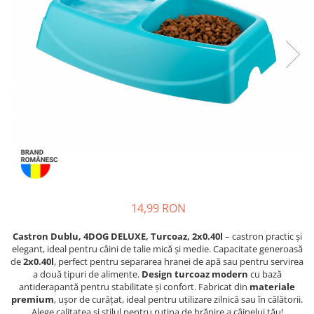
Piele Presată
Proteice
Cremoase
Semi-umede
Pernuțe
Îngrijire Câini
Covorașe Igienice Câini
Igienă Câini
Șampoane Câini
Antiparazitare Câini
Vitamine Câini
14,99 RON
Perii & Piepteni
Accesorii Câini
Castron Dublu, 4DOG DELUXE, Turcoaz, 2x0.40l
– castron practic și
elegant, ideal pentru câini de talie mică și medie. Capacitate generoasă
Culcușuri & Saltele Câini
de
2x0.40l
, perfect pentru separarea hranei de apă sau pentru servirea
Castroane și Adapatori
a două tipuri de alimente.
Design turcoaz modern
cu bază
antiderapantă pentru stabilitate și confort. Fabricat din
materiale
Cuști și Genți
premium
, ușor de curățat, ideal pentru utilizare zilnică sau în călătorii.
Zgărzi, Lese & Hamuri
Alege calitatea și stilul pentru rutina de hrănire a câinelui tău!