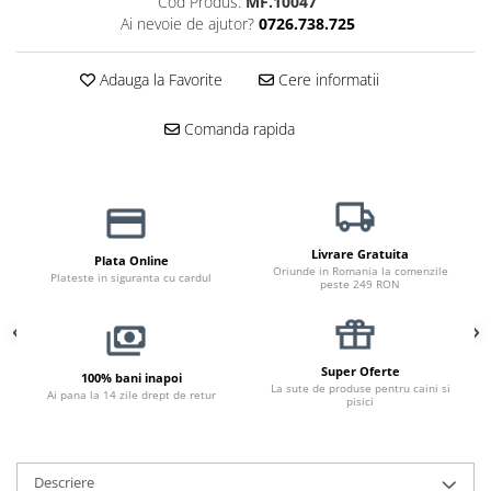
Cod Produs:
MF.10047
Haine Câini
Zgărzi & Hamuri
Ai nevoie de ajutor?
0726.738.725
Adauga la Favorite
Cere informatii
Comanda rapida
Livrare Gratuita
Plata Online
Oriunde in Romania la comenzile
Plateste in siguranta cu cardul
peste 249 RON
Super Oferte
100% bani inapoi
La sute de produse pentru caini si
Ai pana la 14 zile drept de retur
pisici
Descriere