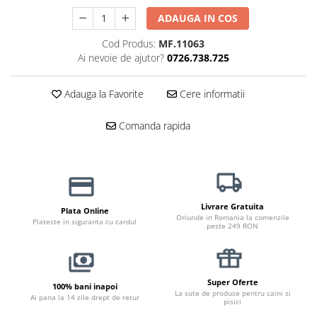
Jucării Câini
ADAUGA IN COS
Haine Câini
Cod Produs:
MF.11063
Pisici
Ai nevoie de ajutor?
0726.738.725
Hrană Uscată Pisică
Pisică Junior
Adauga la Favorite
Cere informatii
Pisică Adult
Comanda rapida
Pisică Senior
Hrană Umedă Pisică
Pisică Junior
Pisică Adult
Pisică Senior
Livrare Gratuita
Plata Online
Oriunde in Romania la comenzile
Plateste in siguranta cu cardul
Diete Veterinare Pisică
peste 249 RON
Uscată
Umedă
Recompense Pisici
Super Oferte
100% bani inapoi
La sute de produse pentru caini si
Ai pana la 14 zile drept de retur
pisici
Cremoase