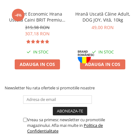
pe spatele pachetului.
Batoane Rozătoare
Îngrijire Rozătoare
Pachet Economic Hrana
Hrană Uscată Câine Adult,
-4%
Uscata Caini BRIT Premium
DOG JOY, Vită, 10kg
Așternut Igienic Rozătoare
by Nature Medium Adult
319,98 RON
49,00 RON
Cuști Rozătoare
2x15kg
307,18 RON
Pești
Acvarii
IN STOC
IN STOC
Accesorii Acvarii
Hrană
ADAUGA IN COS
ADAUGA IN COS
Hrană Pești
Hrană Broaște Țestoase
Newsletter
Nu rata ofertele si promotiile noastre
Întreținere Acvariu
Tratament Apă
Vreau sa primesc newsletter cu promotiile
magazinului. Afla mai multe in
Politica de
Confidentialitate