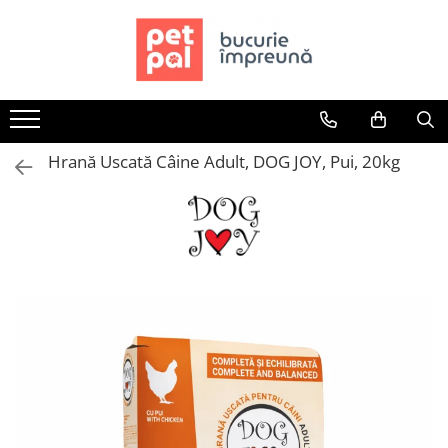
Toate Produsele
Câini
Hrană Uscată Câini
Hrană Uscată Câine Adult, DOG JOY, Pui, 20kg
Câine Junior
Câine Adult
Câine Senior
Hrană Umedă Câini
Câine Junior
Câine Adult
Diete Veterinare Câini
Uscată
Umedă
Recompense Câini
Biscuiți