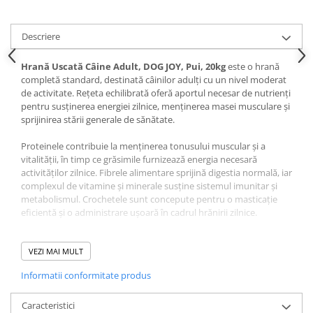
Pernuțe
Semi-umede
Descriere
Proteice
Umede
Hrană Uscată Câine Adult, DOG JOY, Pui, 20kg
este o hrană
Îngrijire Pisici
completă standard, destinată câinilor adulți cu un nivel moderat
de activitate. Rețeta echilibrată oferă aportul necesar de nutrienți
Așternut Igienic Pisici
pentru susținerea energiei zilnice, menținerea masei musculare și
Igienă Pisici
sprijinirea stării generale de sănătate.
Antiparazitare Pisici
Proteinele contribuie la menținerea tonusului muscular și a
Vitamine Pisici
vitalității, în timp ce grăsimile furnizează energia necesară
activităților zilnice. Fibrele alimentare sprijină digestia normală, iar
Perii & Piepteni Pisici
complexul de vitamine și minerale susține sistemul imunitar și
Accesorii Pisici
metabolismul. Crochetele sunt concepute pentru o masticație
eficientă și o administrare ușoară în cadrul hrănirii zilnice.
Culcușuri & Saltele Pisici
Ansambluri Pisici
Această formulă este potrivită pentru câinii adulți din toate
Castroane & Adapatori Pisici
rasele, fiind o soluție practică și accesibilă pentru o nutriție
VEZI MAI MULT
completă și echilibrată.
Cuști & Genți Pisici
Informatii conformitate produs
Litiere Pisici
Compoziție Hrană Uscată
Jucării Pisici
Caracteristici