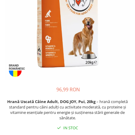
Piele Presată
Proteice
Cremoase
Semi-umede
Pernuțe
Îngrijire Câini
Covorașe Igienice Câini
Igienă Câini
Șampoane Câini
Antiparazitare Câini
Vitamine Câini
96,99 RON
Perii & Piepteni
Accesorii Câini
Hrană Uscată Câine Adult, DOG JOY, Pui, 20kg
– hrană completă
standard pentru câini adulți cu activitate moderată, cu proteine și
Culcușuri & Saltele Câini
vitamine esențiale pentru energie și susținerea stării generale de
Castroane și Adapatori
sănătate.
Cuști și Genți
IN STOC
Zgărzi, Lese & Hamuri