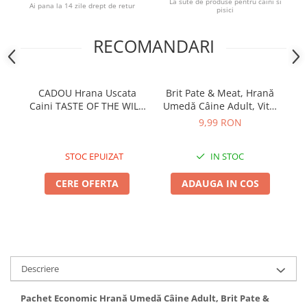
La sute de produse pentru caini si
Ai pana la 14 zile drept de retur
pisici
RECOMANDARI
CADOU Hrana Uscata
Brit Pate & Meat, Hrană
B
Caini TASTE OF THE WILD
Umedă Câine Adult, Vită,
Um
Sierra Mountain 2kg
400g
9,99 RON
STOC EPUIZAT
IN STOC
CERE OFERTA
ADAUGA IN COS
Descriere
Pachet Economic Hrană Umedă Câine Adult, Brit Pate &