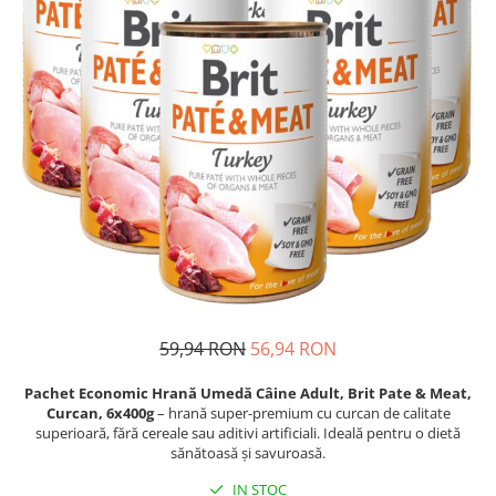
Proteice
Pernuțe
Cremoase
Semi-umede
Semi-umede
Proteice
Pernuțe
Umede
Îngrijire Câini
Îngrijire Pisici
Covorașe Igienice Câini
Așternut Igienic Pisici
Igienă Câini
Igienă Pisici
Șampoane Câini
Antiparazitare Pisici
Antiparazitare Câini
Vitamine Pisici
Vitamine Câini
Perii & Piepteni Pisici
Perii & Piepteni
Accesorii Pisici
Accesorii Câini
Culcușuri & Saltele Pisici
59,94 RON
56,94 RON
Culcușuri & Saltele Câini
Ansambluri Pisici
Castroane și Adapatori
Castroane & Adapatori Pisici
Pachet Economic Hrană Umedă Câine Adult, Brit Pate & Meat,
Curcan, 6x400g
– hrană super-premium cu curcan de calitate
Cuști și Genți
Cuști & Genți Pisici
superioară, fără cereale sau aditivi artificiali. Ideală pentru o dietă
Zgărzi, Lese & Hamuri
Litiere Pisici
sănătoasă și savuroasă.
Jucării Câini
Jucării Pisici
IN STOC