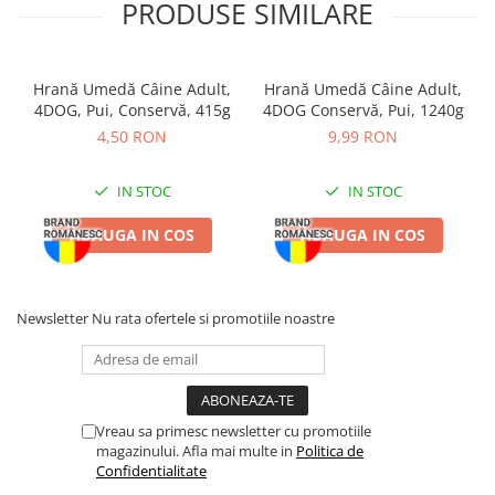
PRODUSE SIMILARE
Compoziție Pachet
Economic Hrană Umedă
Câine Adult, Brit Pate &
Hrană Umedă Câine Adult,
Hrană Umedă Câine Adult,
Meat, Curcan, 6x400g:
4DOG, Pui, Conservă, 415g
4DOG Conservă, Pui, 1240g
4,50 RON
9,99 RON
INGREDIENTE:
curcan 26%, pui 24%, ficat întreg de pui 8%, inimi
IN STOC
IN STOC
şi plămâni 12%, supă 28,5%, substanţe minerale 1%, ulei de
somon 0,5%.
ADAUGA IN COS
ADAUGA IN COS
CONSTITUENȚI ANALITICI:
proteine 11 %, conţinut de grăsime
9%, cenuşă brută 6,5%, fibre brute 0,4%, umiditate 75%.
Newsletter
Nu rata ofertele si promotiile noastre
ADITIVI/KG:
Aditivi nutriţionali: vitamina D3 (E671) 250UI,
vitamina E (3a700) 100mg, zinc (3b606) 15mg, fier (E1) 10mg,
mangan (E5) 3mg, iod (3b201) 0,75mg, cupru (E4) 0,5mg, biotină
(3a880) 0,2 mg.
Vreau sa primesc newsletter cu promotiile
magazinului. Afla mai multe in
Politica de
Confidentialitate