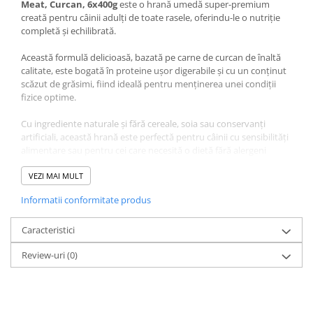
Meat, Curcan, 6x400g
este o hrană umedă super-premium
creată pentru câinii adulți de toate rasele, oferindu-le o nutriție
completă și echilibrată.
Această formulă delicioasă, bazată pe carne de curcan de înaltă
calitate, este bogată în proteine ușor digerabile și cu un conținut
scăzut de grăsimi, fiind ideală pentru menținerea unei condiții
fizice optime.
Cu ingrediente naturale și fără cereale, soia sau conservanți
artificiali, această hrană este perfectă pentru câinii cu sensibilități
alimentare sau pentru cei care necesită o dietă fără alergeni
comuni.
VEZI MAI MULT
Brit Pate & Meat cu curcan
asigură vitaminele și mineralele
Informatii conformitate produs
necesare pentru sănătatea articulațiilor, a pielii și a blănii, oferind
în același timp un gust irezistibil.
Caracteristici
Conserva de 400g este ideală pentru mesele zilnice, fie ca sursă
Review-uri
(0)
principală de hrană, fie ca supliment gustos. Alegerea perfectă
pentru a-i oferi câinelui tău o dietă echilibrată și o experiență
culinară deosebită.