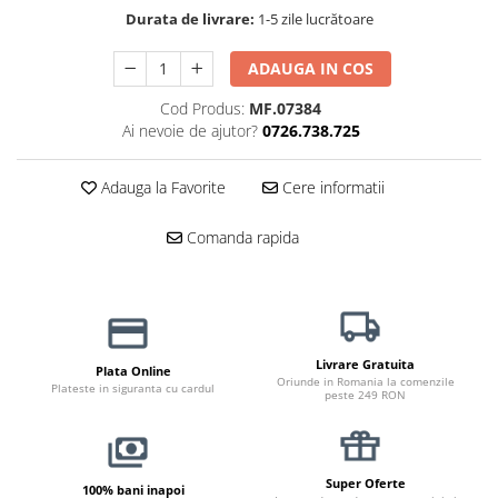
Haine Câini
Zgărzi & Hamuri
Durata de livrare:
1-5 zile lucrătoare
ADAUGA IN COS
Cod Produs:
MF.07384
Ai nevoie de ajutor?
0726.738.725
Adauga la Favorite
Cere informatii
Comanda rapida
Livrare Gratuita
Plata Online
Oriunde in Romania la comenzile
Plateste in siguranta cu cardul
peste 249 RON
Super Oferte
100% bani inapoi