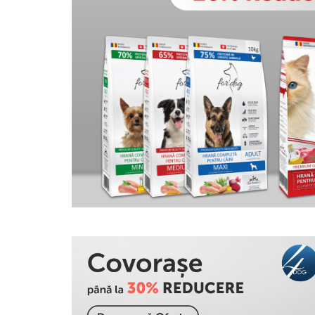
Jucării Câini
Haine Câini
Pisici
Hrană Uscată Pisică
Pisică Junior
Pisică Adult
Pisică Senior
Hrană Umedă Pisică
Pisică Junior
Pisică Adult
Pisică Senior
Diete Veterinare Pisică
Uscată
Umedă
Recompense Pisici
Cremoase