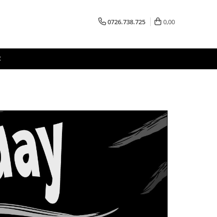
0726.738.725
0,00
R