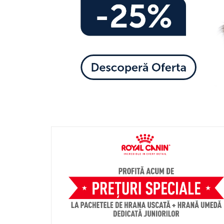
Zgărzi & Hamuri
Păsări
Hrană Păsări
Meniuri Păsări
Suplimente Nutritive
Delicii Păsări
Batoane
Îngrijire Păsări
Așternut Igienic Păsări
Colivii
Colivii
Rozătoare
Hrană Rozătoare
Fân Rozătoare
Meniuri Rozătoare
Delicii Rozătoare