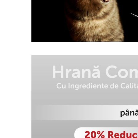
Piele Presată
Proteice
Cremoase
Semi-umede
Pernuțe
Îngrijire Câini
Covorașe Igienice Câini
Igienă Câini
Șampoane Câini
Antiparazitare Câini
Vitamine Câini
Perii & Piepteni
Accesorii Câini
Culcușuri & Saltele Câini
Castroane și Adapatori
Cuști și Genți
Zgărzi, Lese & Hamuri