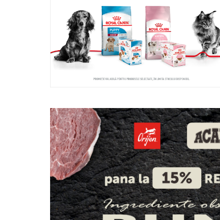
Batoane Rozătoare
Îngrijire Rozătoare
Așternut Igienic Rozătoare
Cuști Rozătoare
Pești
Acvarii
Accesorii Acvarii
Hrană
Hrană Pești
Hrană Broaște Țestoase
Întreținere Acvariu
Tratament Apă