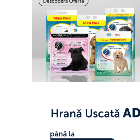
Pernuțe
Semi-umede
Proteice
Umede
Îngrijire Pisici
Așternut Igienic Pisici
Igienă Pisici
Antiparazitare Pisici
Vitamine Pisici
Perii & Piepteni Pisici
Accesorii Pisici
Culcușuri & Saltele Pisici
Ansambluri Pisici
Castroane & Adapatori Pisici
Cuști & Genți Pisici
Litiere Pisici
Jucării Pisici