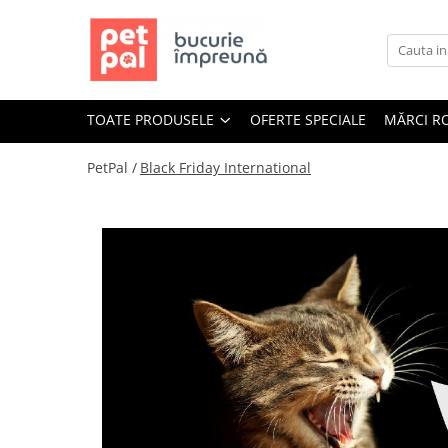
Toate Produsele
Câini
TOATE PRODUSELE
OFERTE SPECIALE
MĂRCI R
Hrană Uscată Câini
Câine Junior
PetPal /
Black Friday International
Câine Adult
Câine Senior
Hrană Umedă Câini
Câine Junior
Câine Adult
Diete Veterinare Câini
Uscată
Umedă
Recompense Câini
Biscuiți