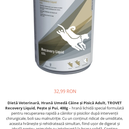
Proteice
Pernuțe
Cremoase
Semi-umede
Semi-umede
Proteice
Pernuțe
Umede
Îngrijire Câini
Îngrijire Pisici
Covorașe Igienice Câini
Așternut Igienic Pisici
Igienă Câini
Igienă Pisici
Șampoane Câini
Antiparazitare Pisici
Antiparazitare Câini
Vitamine Pisici
Vitamine Câini
Perii & Piepteni Pisici
Perii & Piepteni
Accesorii Pisici
Accesorii Câini
Culcușuri & Saltele Pisici
32,99 RON
Culcușuri & Saltele Câini
Ansambluri Pisici
Castroane și Adapatori
Castroane & Adapatori Pisici
Dietă Veterinară, Hrană Umedă Câine și Pisică Adult, TROVET
Recovery Liquid, Pește și Pui, 400g
– hrană lichidă special formulată
Cuști și Genți
Cuști & Genți Pisici
pentru recuperarea rapidă a câinilor și pisicilor după intervenții
Zgărzi, Lese & Hamuri
Litiere Pisici
chirurgicale, boli sau malnutriție. Cu un conținut ridicat de umiditate,
aceasta hrănește și rehidratează simultan, fiind ușor de digerat și
Jucării Câini
Jucării Pisici
ideală pentru animalele cu intoleranță la hrana solidă. Conține