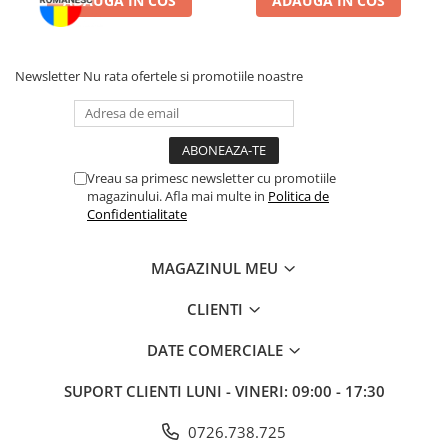
ADAUGA IN COS
ADAUGA IN COS
Aditivi nutriționali/Kg:
Vitamina A: 3.000 UI, Vitamina D3: 500 UI, Vitamina E: 100 mg,
Potasiu: 0.08%, Lactoză: 18%, Omega-3 Acizi Grași: 0.95%,
Newsletter
Nu rata ofertele si promotiile noastre
Glutamina: 0.65%, Arginină: 0.35%, L-Carnitină: 50 mg.
Această hrană nu este recomandată pentru animalele cu
hipersensibilitate la proteinele din pește sau pui, sau cu afecțiuni
severe de sănătate care necesită o dietă specială.
Vreau sa primesc newsletter cu promotiile
magazinului. Afla mai multe in
Politica de
Confidentialitate
MAGAZINUL MEU
CLIENTI
DATE COMERCIALE
SUPORT CLIENTI
LUNI - VINERI: 09:00 - 17:30
0726.738.725