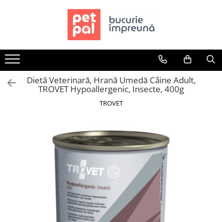
Toate Produsele
Câini
Hrană Uscată Câini
Dietă Veterinară, Hrană Umedă Câine Adult,
Câine Junior
TROVET Hypoallergenic, Insecte, 400g
Câine Adult
TROVET
Câine Senior
Hrană Umedă Câini
Câine Junior
Câine Adult
Diete Veterinare Câini
Uscată
Umedă
Recompense Câini
Biscuiți