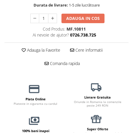
Durata de livrare:
1-5 zile lucrătoare
Jucării Câini
Haine Câini
ADAUGA IN COS
Pisici
Cod Produs:
MF.10811
Hrană Uscată Pisică
Ai nevoie de ajutor?
0726.738.725
Pisică Junior
Pisică Adult
Adauga la Favorite
Cere informatii
Pisică Senior
Hrană Umedă Pisică
Comanda rapida
Pisică Junior
Pisică Adult
Pisică Senior
Diete Veterinare Pisică
Livrare Gratuita
Plata Online
Oriunde in Romania la comenzile
Uscată
Plateste in siguranta cu cardul
peste 249 RON
Umedă
Recompense Pisici
Cremoase
Super Oferte
100% bani inapoi