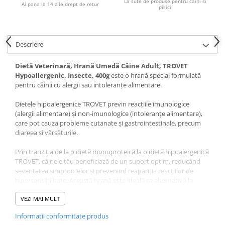
La sute de produse pentru caini si
Pernuțe
Ai pana la 14 zile drept de retur
pisici
Semi-umede
Proteice
Umede
Descriere
Îngrijire Pisici
Dietă Veterinară, Hrană Umedă Câine Adult, TROVET
Așternut Igienic Pisici
Hypoallergenic, Insecte, 400g
este o hrană special formulată
pentru câinii cu alergii sau intoleranțe alimentare.
Igienă Pisici
Antiparazitare Pisici
Dietele hipoalergenice TROVET previn reacțiile imunologice
Vitamine Pisici
(alergii alimentare) și non-imunologice (intoleranțe alimentare),
care pot cauza probleme cutanate și gastrointestinale, precum
Perii & Piepteni Pisici
diareea și vărsăturile.
Accesorii Pisici
Prin tranziția de la o dietă monoproteică la o dietă hipoalergenică
Culcușuri & Saltele Pisici
TROVET, câinele tău beneficiază de un suport optim, reducând
Ansambluri Pisici
severitatea simptomelor și prevenind reapariția reacțiilor de
Castroane & Adapatori Pisici
hipersensibilitate. Această hrană este ideală ca alternativă la
alimentele care declanșează reacții adverse.
Cuști & Genți Pisici
VEZI MAI MULT
Litiere Pisici
Ingredientele cu potențial alergen sunt reduse la minimum, iar
Informatii conformitate produs
Jucării Pisici
dieta se bazează pe o singură sursă de proteine animale și o