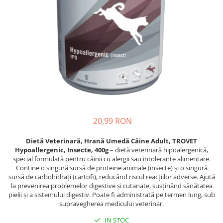
Piele Presată
Proteice
Cremoase
Semi-umede
Pernuțe
Îngrijire Câini
Covorașe Igienice Câini
Igienă Câini
Șampoane Câini
20,99 RON
Antiparazitare Câini
Vitamine Câini
Dietă Veterinară, Hrană Umedă Câine Adult, TROVET
Hypoallergenic, Insecte, 400g
– dietă veterinară hipoalergenică,
Perii & Piepteni
special formulată pentru câinii cu alergii sau intoleranțe alimentare.
Accesorii Câini
Conține o singură sursă de proteine animale (insecte) și o singură
sursă de carbohidrați (cartofi), reducând riscul reacțiilor adverse. Ajută
Culcușuri & Saltele Câini
la prevenirea problemelor digestive și cutanate, susținând sănătatea
Castroane și Adapatori
pielii și a sistemului digestiv. Poate fi administrată pe termen lung, sub
supravegherea medicului veterinar.
Cuști și Genți
IN STOC
Zgărzi, Lese & Hamuri