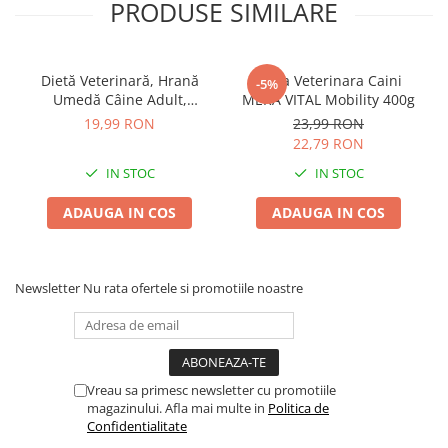
PRODUSE SIMILARE
Compoziție Dietă
Batoane Rozătoare
Îngrijire Rozătoare
Veterinară, Hrană Umedă
Așternut Igienic Rozătoare
Câine Adult, TROVET
Dietă Veterinară, Hrană
Dieta Veterinara Caini
-5%
Cuști Rozătoare
Hypoallergenic, Insecte,
Umedă Câine Adult,
MERA VITAL Mobility 400g
TROVET Intestinal, Rață,
Pești
19,99 RON
23,99 RON
400g:
400g
22,79 RON
Acvarii
IN STOC
IN STOC
Accesorii Acvarii
Ingrediente:
insecte, cartofi, ulei de somon, minerale.
Hrană
ADAUGA IN COS
ADAUGA IN COS
Hrană Pești
Aditivi nutriționali (per kg):
Vitamina A – 2025 UI, Vitamina D3
– 136 UI, Vitamina E – 10 mg, Zinc – 20 mg.
Hrană Broaște Țestoase
Întreținere Acvariu
Newsletter
Nu rata ofertele si promotiile noastre
Compoziție nutrițională (per kg):
proteină – 7.0%, grăsimi –
6.0%, cenușă – 2.0%, fibre – 1.5%, umiditate – 78.0%, calciu – 0.4%,
Tratament Apă
fosfor – 0.2%.
Vreau sa primesc newsletter cu promotiile
magazinului. Afla mai multe in
Politica de
Confidentialitate