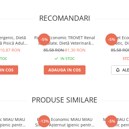
 supravegherea unui medic
RECOMANDARI
lui felin.
 & Diabetic,
rgenic, Dietă
Pachet Economic TROVET Renal
Pachet Ec
-5%
-5%
isică Adult,
 Pisică Adult,
& Oxalate, Dietă Veterinară
Hepatic, Di
3 kg
Umedă Pisică Adult, Pui, 6x200g
Umedă Pisică A
10,87 RON
85,58 RON
81,30 RON
85,58 R
STOC
IN STOC
STO
orumb, ficat de pasăre
IN COS
ADAUGA IN COS
AL
itamine și minerale, ulei de pește,
: 8.5%, Fibre: 4.5%, Cenușă: 7%,
PRODUSE SIMILARE
ina D3: 2000 UI, Vitamina E: 110
ic MIAU MIAU
Pachet Economic MIAU MIAU
MIAU MIAU Ca
-13%
-5%
Igienic pentru
Silicat, Așternut Igienic pentru
Igienic pen