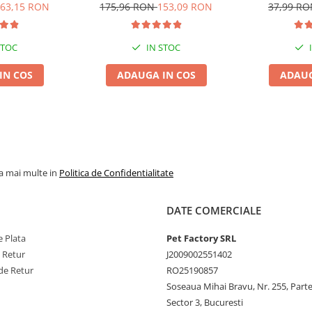
ndă, 6x6L
Pisică, Fresh, 4x8L
Ver
63,15 RON
175,96 RON
153,09 RON
37,99 R
i medic veterinar înainte de
STOC
IN STOC
IN COS
ADAUGA IN COS
ADAUG
la mai multe in
Politica de Confidentialitate
DATE COMERCIALE
 Plata
Pet Factory SRL
e Retur
J2009002551402
de Retur
RO25190857
Soseaua Mihai Bravu, Nr. 255, Part
Sector 3, Bucuresti