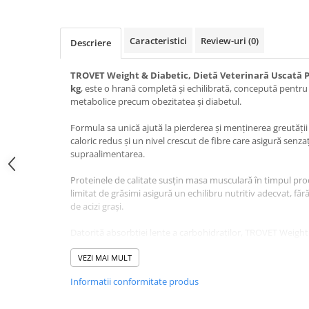
Jucării Câini
Haine Câini
Caracteristici
Review-uri
(0)
Descriere
Pisici
Hrană Uscată Pisică
TROVET Weight & Diabetic, Dietă Veterinară Uscată Pis
kg
, este o hrană completă și echilibrată, concepută pentru p
Pisică Junior
metabolice precum obezitatea și diabetul.
Pisică Adult
Pisică Senior
Formula sa unică ajută la pierderea și menținerea greutăți
caloric redus și un nivel crescut de fibre care asigură senza
Hrană Umedă Pisică
supraalimentarea.
Pisică Junior
Proteinele de calitate susțin masa musculară în timpul proce
Pisică Adult
limitat de grăsimi asigură un echilibru nutritiv adecvat, fă
Pisică Senior
de acizi grași.
Diete Veterinare Pisică
Datorită absorbției lente a carbohidraților, TROVET Weight
Uscată
stabilizarea nivelului glicemiei, prevenind fluctuațiile bruș
Umedă
masă.
VEZI MAI MULT
Recompense Pisici
Informatii conformitate produs
Fibrele insolubile din compoziție contribuie la sănătatea di
Cremoase
reglând tranzitul intestinal, în timp ce formula dietetică e