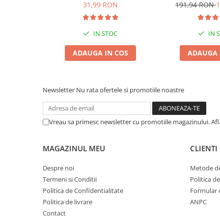
6L
Pisică, Lava
31,99 RON
191,94 RON
1
Zgărzi & Hamuri
Recomandări de utilizare:
Se recomandă consultarea unu
Păsări
utilizare.
Hrană Păsări
IN STOC
IN 
Meniuri Păsări
ADAUGA IN COS
ADAUGA 
Suplimente Nutritive
Delicii Păsări
Batoane
Newsletter
Nu rata ofertele si promotiile noastre
Îngrijire Păsări
Așternut Igienic Păsări
Vreau sa primesc newsletter cu promotiile magazinului. Af
Colivii
Colivii
MAGAZINUL MEU
CLIENTI
Rozătoare
Despre noi
Metode de
Hrană Rozătoare
Termeni si Conditii
Politica d
Fân Rozătoare
Politica de Confidentialitate
Formular 
Meniuri Rozătoare
Politica de livrare
ANPC
Delicii Rozătoare
Contact