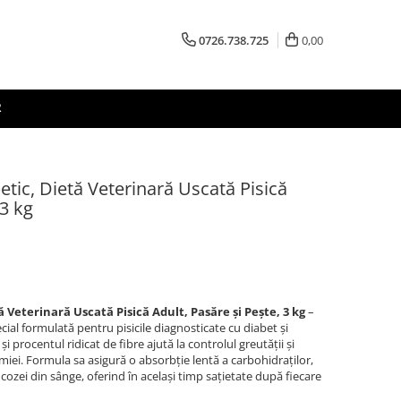
0726.738.725
0,00
R
ic, Dietă Veterinară Uscată Pisică
 3 kg
Veterinară Uscată Pisică Adult, Pasăre și Pește, 3 kg
–
ial formulată pentru pisicile diagnosticate cu diabet și
i procentul ridicat de fibre ajută la controlul greutății și
emiei. Formula sa asigură o absorbție lentă a carbohidraților,
ucozei din sânge, oferind în același timp sațietate după fiecare