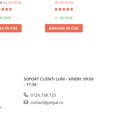
de, 6L
5L
ON
36,09 RON
30,99 RON
IN STOC
IN STOC
A IN COS
ADAUGA IN COS
ADA
SUPORT CLIENTI
LUNI - VINERI: 09:00
- 17:30
0726.738.725
contact@petpal.ro
er