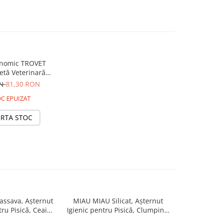
onomic TROVET
etă Veterinară
dult, Pui, 6x200g
ON
81,30 RON
C EPUIZAT
ERTA STOC
ssava, Așternut
MIAU MIAU Silicat, Așternut
MIAU MIAU
tru Pisică, Ceai
Igienic pentru Pisică, Clumping,
Igienic pen