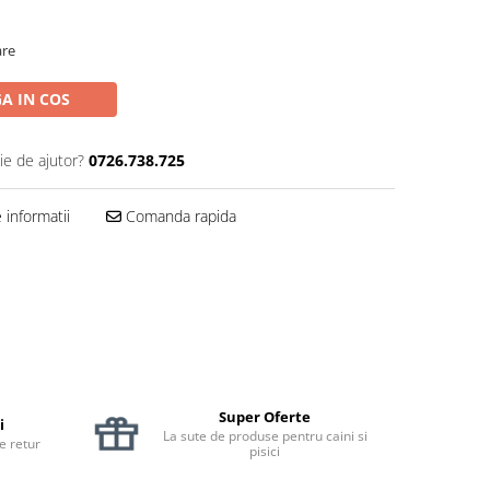
are
A IN COS
ie de ajutor?
0726.738.725
informatii
Comanda rapida
Super Oferte
i
La sute de produse pentru caini si
de retur
pisici