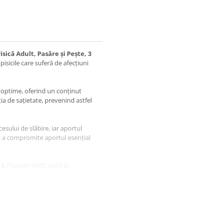
ică Adult, Pasăre și Pește, 3
isicile care suferă de afecțiuni
i optime, oferind un conținut
ția de sațietate, prevenind astfel
sului de slăbire, iar aportul
ră a compromite aportul esențial
 & Diabetic WRD ajută la
te ale zahărului din sânge după
gestivă, prevenind constipația și
ste recomandată și în cazuri de