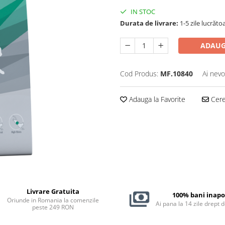
IN STOC
Durata de livrare:
1-5 zile lucrăto
ADAUG
Cod Produs:
MF.10840
Ai nevo
Adauga la Favorite
Cere 
Livrare Gratuita
100% bani inapo
Oriunde in Romania la comenzile
Ai pana la 14 zile drept 
peste 249 RON