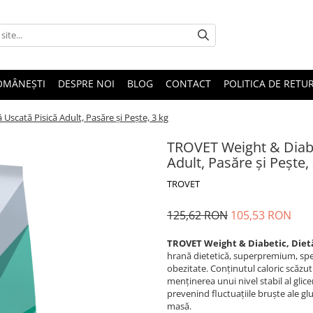
OMÂNEȘTI
DESPRE NOI
BLOG
CONTACT
POLITICA DE RETU
Uscată Pisică Adult, Pasăre și Pește, 3 kg
TROVET Weight & Diabet
Adult, Pasăre și Pește,
TROVET
125,62 RON
105,53 RON
TROVET Weight & Diabetic, Dietă 
hrană dietetică, superpremium, spec
obezitate. Conținutul caloric scăzut ș
menținerea unui nivel stabil al glic
prevenind fluctuațiile bruște ale gl
masă.