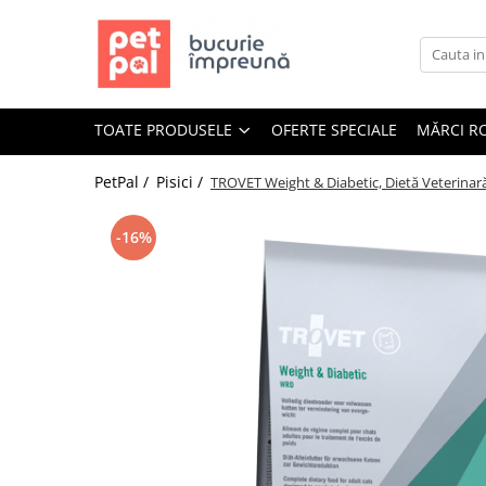
Toate Produsele
Câini
TOATE PRODUSELE
OFERTE SPECIALE
MĂRCI R
Hrană Uscată Câini
Câine Junior
PetPal /
Pisici /
TROVET Weight & Diabetic, Dietă Veterinară 
Câine Adult
Câine Senior
-16%
Hrană Umedă Câini
Câine Junior
Câine Adult
Diete Veterinare Câini
Uscată
Umedă
Recompense Câini
Biscuiți