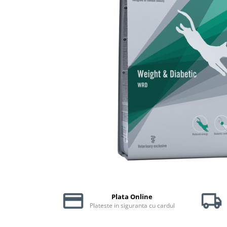
Piele Presată
Proteice
Cremoase
Semi-umede
Pernuțe
Îngrijire Câini
Covorașe Igienice Câini
Igienă Câini
Șampoane Câini
Antiparazitare Câini
Vitamine Câini
Perii & Piepteni
Accesorii Câini
Culcușuri & Saltele Câini
Plata Online
Castroane și Adapatori
Plateste in siguranta cu cardul
Cuști și Genți
Zgărzi, Lese & Hamuri