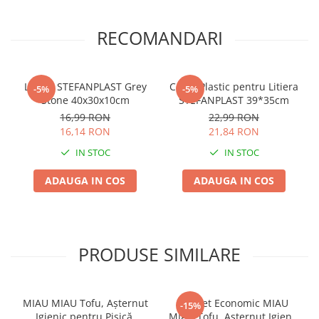
Zgărzi & Hamuri
Păsări
RECOMANDARI
Hrană Păsări
Meniuri Păsări
Litiera STEFANPLAST Grey
Covor Plastic pentru Litiera
Suplimente Nutritive
-5%
-5%
Stone 40x30x10cm
STEFANPLAST 39*35cm
Delicii Păsări
16,99 RON
22,99 RON
Batoane
16,14 RON
21,84 RON
Îngrijire Păsări
IN STOC
IN STOC
Așternut Igienic Păsări
ADAUGA IN COS
ADAUGA IN COS
Colivii
Colivii
Rozătoare
Hrană Rozătoare
PRODUSE SIMILARE
Fân Rozătoare
Meniuri Rozătoare
MIAU MIAU Tofu, Așternut
Pachet Economic MIAU
Delicii Rozătoare
-15%
Igienic pentru Pisică,
MIAU Tofu, Așternut Igienic