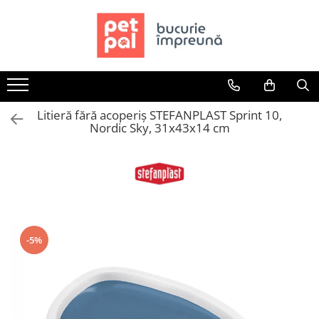
Toate Produsele
Câini
Hrană Uscată Câini
Litieră fără acoperiș STEFANPLAST Sprint 10,
Câine Junior
Nordic Sky, 31x43x14 cm
Câine Adult
Câine Senior
Hrană Umedă Câini
Câine Junior
Câine Adult
Diete Veterinare Câini
-5%
Uscată
Umedă
Recompense Câini
Biscuiți