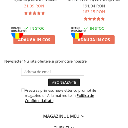
Batoane Rozătoare
Lavandă, 6L
pentru Pisică, Lavandă,
31,99 RON
191,94 RON
6x6L
Îngrijire Rozătoare
163,15 RON
Așternut Igienic Rozătoare
Cuști Rozătoare
IN STOC
IN STOC
Pești
ADAUGA IN COS
ADAUGA IN COS
Acvarii
Accesorii Acvarii
Hrană
Newsletter
Nu rata ofertele si promotiile noastre
Hrană Pești
Hrană Broaște Țestoase
Întreținere Acvariu
Vreau sa primesc newsletter cu promotiile
Tratament Apă
magazinului. Afla mai multe in
Politica de
Confidentialitate
MAGAZINUL MEU
CLIENTI