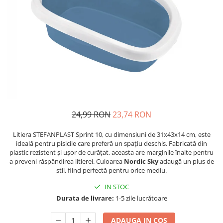
Piele Presată
Proteice
Cremoase
Semi-umede
Pernuțe
Îngrijire Câini
Covorașe Igienice Câini
Igienă Câini
24,99 RON
23,74 RON
Șampoane Câini
Antiparazitare Câini
Litiera STEFANPLAST Sprint 10, cu dimensiuni de 31x43x14 cm, este
Vitamine Câini
ideală pentru pisicile care preferă un spațiu deschis. Fabricată din
plastic rezistent și ușor de curățat, aceasta are marginile înalte pentru
Perii & Piepteni
a preveni răspândirea litierei. Culoarea
Nordic Sky
adaugă un plus de
Accesorii Câini
stil, fiind perfectă pentru orice mediu.
Culcușuri & Saltele Câini
IN STOC
Castroane și Adapatori
Durata de livrare:
1-5 zile lucrătoare
Cuști și Genți
ADAUGA IN COS
Zgărzi, Lese & Hamuri