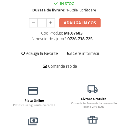
Haine Câini
Zgărzi & Hamuri
IN STOC
Durata de livrare:
1-5 zile lucrătoare
ADAUGA IN COS
Cod Produs:
MF.07683
Ai nevoie de ajutor?
0726.738.725
Adauga la Favorite
Cere informatii
Comanda rapida
Livrare Gratuita
Plata Online
Oriunde in Romania la comenzile
Plateste in siguranta cu cardul
peste 249 RON