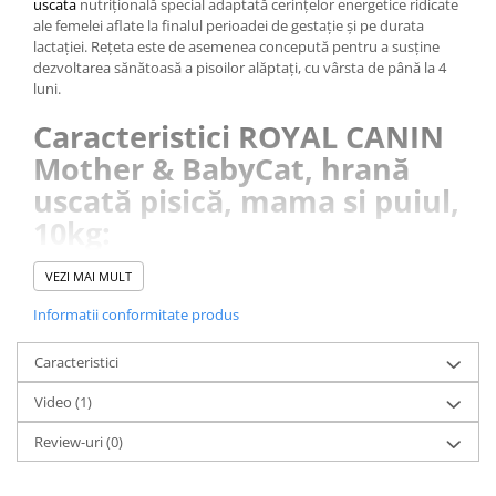
uscata
nutrițională special adaptată cerințelor energetice ridicate
ale femelei aflate la finalul perioadei de gestație și pe durata
lactației. Rețeta este de asemenea concepută pentru a susține
dezvoltarea sănătoasă a pisoilor alăptați, cu vârsta de până la 4
luni.
Caracteristici ROYAL CANIN
Mother & BabyCat, hrană
uscată pisică, mama si puiul,
10kg:
VEZI MAI MULT
• Acoperă cerințele energetice ridicate ale femelei și ritmul
timpuriu de creștere al pisoilor
Informatii conformitate produs
• Un complex cu acțiune dovedită științific care susține
dezvoltarea sistemului imunitar sănătos
Caracteristici
• Acizi grași omega-3 (DHA) pentru a sprijini dezvoltarea
cerebrală
Video
(1)
• Prebiotice și proteine cu grad ridicat de digestibilitate pentru a
menține echilibrul sănătos al florei intestinale
Review-uri
(0)