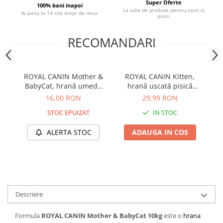
Super Oferte
100% bani inapoi
La sute de produse pentru caini si
Ai pana la 14 zile drept de retur
pisici
RECOMANDARI
ROYAL CANIN Mother &
ROYAL CANIN Kitten,
BabyCat, hrană umedă
hrană uscată pisică
pisică, mama si puiul
junior, 400g
16,00 RON
29,99 RON
(textură spumoasă), 195g
STOC EPUIZAT
IN STOC
ALERTA STOC
ADAUGA IN COS
Descriere
Formula
ROYAL CANIN Mother & BabyCat 10kg
este o
hrana