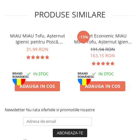
PRODUSE SIMILARE
MIAU MIAU Tofu, Așternut
Pachet Economic MIAU
-15%
Igienic pentru Pisică,
MIAU Tofu, Așternut Igienic
Lavandă, 6L
pentru Pisică, Lavandă,
31,99 RON
191,94 RON
6x6L
163,15 RON
IN STOC
IN STOC
ADAUGA IN COS
ADAUGA IN COS
Newsletter
Nu rata ofertele si promotiile noastre