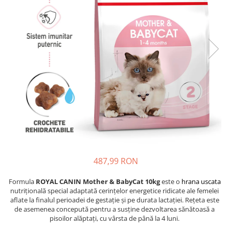
Proteice
Pernuțe
Cremoase
Semi-umede
Semi-umede
Proteice
Pernuțe
Umede
Îngrijire Câini
Îngrijire Pisici
Covorașe Igienice Câini
Așternut Igienic Pisici
Igienă Câini
Igienă Pisici
Șampoane Câini
Antiparazitare Pisici
Antiparazitare Câini
Vitamine Pisici
Vitamine Câini
Perii & Piepteni Pisici
Perii & Piepteni
Accesorii Pisici
Accesorii Câini
Culcușuri & Saltele Pisici
487,99 RON
Culcușuri & Saltele Câini
Ansambluri Pisici
Castroane și Adapatori
Castroane & Adapatori Pisici
Formula
ROYAL CANIN Mother & BabyCat 10kg
este o
hrana uscata
nutrițională special adaptată cerințelor energetice ridicate ale femelei
Cuști și Genți
Cuști & Genți Pisici
aflate la finalul perioadei de gestație și pe durata lactației. Rețeta este
Zgărzi, Lese & Hamuri
Litiere Pisici
de asemenea concepută pentru a susține dezvoltarea sănătoasă a
pisoilor alăptați, cu vârsta de până la 4 luni.
Jucării Câini
Jucării Pisici