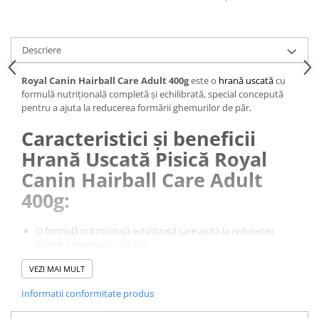
Pernuțe
Semi-umede
Proteice
Descriere
Umede
Îngrijire Pisici
Royal Canin Hairball Care Adult 400g
este o
hrană uscată
cu
formulă nutrițională completă și echilibrată, special concepută
Așternut Igienic Pisici
pentru a ajuta la reducerea formării ghemurilor de păr.
Igienă Pisici
Caracteristici şi beneficii
Antiparazitare Pisici
Hrană Uscată Pisică Royal
Vitamine Pisici
Canin Hairball Care Adult
Perii & Piepteni Pisici
400g:
Accesorii Pisici
Culcușuri & Saltele Pisici
O formulă nutrițională echilibrată care ajută la reducerea
Ansambluri Pisici
formării ghemurilor de păr
Castroane & Adapatori Pisici
Conține fibre alimentare naturale care contribuie la
VEZI MAI MULT
stimularea tranzitului intestinal
Cuști & Genți Pisici
Rezultate dovedite
Litiere Pisici
Informatii conformitate produs
Jucării Pisici
Hrană completă pentru pisici adulte - Special concepută