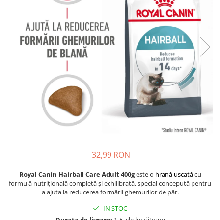
Piele Presată
Proteice
Cremoase
Semi-umede
Pernuțe
Îngrijire Câini
Covorașe Igienice Câini
Igienă Câini
Șampoane Câini
Antiparazitare Câini
Vitamine Câini
Perii & Piepteni
32,99 RON
Accesorii Câini
Royal Canin Hairball Care Adult 400g
este o
hrană uscată
cu
Culcușuri & Saltele Câini
formulă nutrițională completă și echilibrată, special concepută pentru
Castroane și Adapatori
a ajuta la reducerea formării ghemurilor de păr.
Cuști și Genți
IN STOC
Zgărzi, Lese & Hamuri
Durata de livrare:
1-5 zile lucrătoare