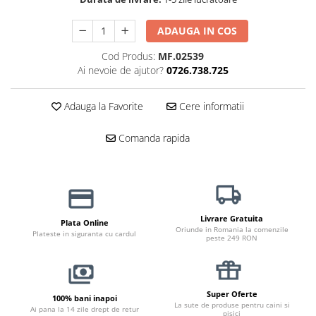
Jucării Câini
ADAUGA IN COS
Haine Câini
Pisici
Cod Produs:
MF.02539
Hrană Uscată Pisică
Ai nevoie de ajutor?
0726.738.725
Pisică Junior
Adauga la Favorite
Cere informatii
Pisică Adult
Pisică Senior
Comanda rapida
Hrană Umedă Pisică
Pisică Junior
Pisică Adult
Pisică Senior
Livrare Gratuita
Diete Veterinare Pisică
Plata Online
Oriunde in Romania la comenzile
Plateste in siguranta cu cardul
peste 249 RON
Uscată
Umedă
Recompense Pisici
Super Oferte
100% bani inapoi
Cremoase
La sute de produse pentru caini si
Ai pana la 14 zile drept de retur
pisici