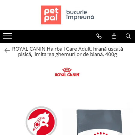
Toate Produsele
Câini
Hrană Uscată Câini
ROYAL CANIN Hairball Care Adult, hrană uscată
Câine Junior
pisică, limitarea ghemurilor de blană, 400g
Câine Adult
Câine Senior
Hrană Umedă Câini
Câine Junior
Câine Adult
Diete Veterinare Câini
Uscată
Umedă
Recompense Câini
Biscuiți