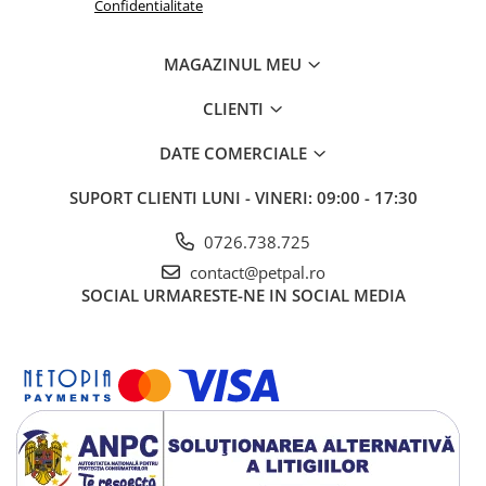
Confidentialitate
arătat că
această
formulă a
MAGAZINUL MEU
redus
formarea
CLIENTI
ghemelor de
păr în cazul
pisicilor
DATE COMERCIALE
participante,
în doar 14 zile.
SUPORT CLIENTI
LUNI - VINERI: 09:00 - 17:30
Hrana ROYAL CANIN® Hairball Care este disponibilă și în 2 texturi
0726.738.725
diferite de hrană umedă: sos și aspic. Asocierea hranei umede și a
contact@petpal.ro
celei uscate le oferă pisicilor diversitatea pe care o apreciază.
SOCIAL
URMARESTE-NE IN SOCIAL MEDIA
În timp ce crochetele au un efect de periaj asupra dinților și sunt
mai ușor de depozitat, conținutul de apă din hrana umedă
susține hidratarea pisicii și sănătatea urinară.
Toate produsele ROYAL CANIN® sunt supuse unui proces amplu
de control al calității pentru a garanta calitatea optimă a hranei.
Când pisica ta este hrănită cu ROYAL CANIN® Hairball Care, ea
beneficiază de o formulă nutrițională completă și echilibrată.