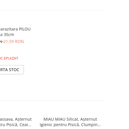
arazitara PILOU
ca 35cm
ON
21,59 RON
C EPUIZAT
ERTA STOC
ssava, Așternut
MIAU MIAU Silicat, Așternut
MIAU MIAU
tru Pisică, Ceai
Igienic pentru Pisică, Clumping,
Igienic pen