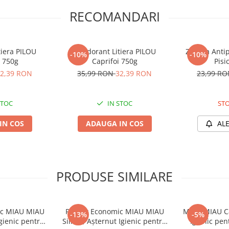
RECOMANDARI
tiera PILOU
Deodorant Litiera PILOU
Zgarda Antip
-10%
-10%
 750g
Caprifoi 750g
Pisi
2,39 RON
35,99 RON
32,39 RON
23,99 R
STOC
IN STOC
STO
IN COS
ADAUGA IN COS
AL
PRODUSE SIMILARE
ic MIAU MIAU
Pachet Economic MIAU MIAU
MIAU MIAU Ca
-13%
-5%
Igienic pentru
Silicat, Așternut Igienic pentru
Igienic pen