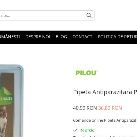
OMÂNEȘTI
DESPRE NOI
BLOG
CONTACT
POLITICA DE RETU
Pipeta Antiparazitara 
40,99 RON
36,89 RON
Comanda online Pipeta Antiparazitara
IN STOC