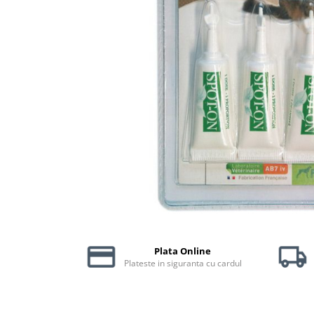
Piele Presată
Proteice
Cremoase
Semi-umede
Pernuțe
Îngrijire Câini
Covorașe Igienice Câini
Igienă Câini
Șampoane Câini
Antiparazitare Câini
Vitamine Câini
Perii & Piepteni
Accesorii Câini
Plata Online
Culcușuri & Saltele Câini
Plateste in siguranta cu cardul
Castroane și Adapatori
Cuști și Genți
Zgărzi, Lese & Hamuri