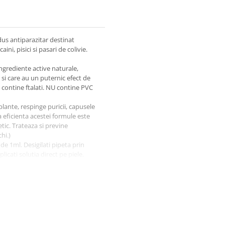
s antiparazitar destinat
aini, pisici si pasari de colivie.
ingrediente active naturale,
 si care au un puternic efect de
U contine ftalati. NU contine PVC
lante, respinge puricii, capusele
a eficienta acestei formule este
etic. Trateaza si previne
chi.)
e 1ml. Desigilati pipeta prin
licati solutia direct pe piele.
 saptamani in functie de tipul de
a din nou paraziti.
e protectie poate fi mai mica.
isici mai mici de 4 luni. NU lasati
u uz extern. Evitati contactul
 eventualele pipete nefolosite, in
CAS:106-24-1)9g/kg. Contine