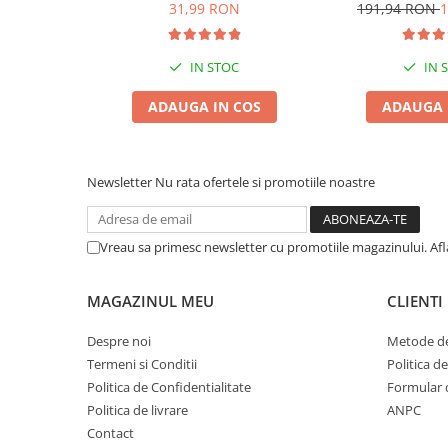
6L
Pisică, Lava
31,99 RON
191,94 RON
1
Zgărzi & Hamuri
Păsări
Hrană Păsări
IN STOC
IN 
Meniuri Păsări
ADAUGA IN COS
ADAUGA 
Suplimente Nutritive
Delicii Păsări
Batoane
Newsletter
Nu rata ofertele si promotiile noastre
Îngrijire Păsări
Așternut Igienic Păsări
Vreau sa primesc newsletter cu promotiile magazinului. Af
Colivii
Colivii
MAGAZINUL MEU
CLIENTI
Rozătoare
Despre noi
Metode de
Hrană Rozătoare
Termeni si Conditii
Politica d
Fân Rozătoare
Politica de Confidentialitate
Formular 
Meniuri Rozătoare
Politica de livrare
ANPC
Delicii Rozătoare
Contact