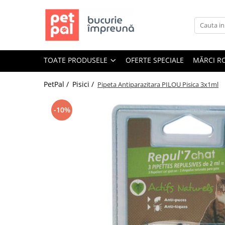
Toate Produsele
Câini
TOATE PRODUSELE
OFERTE SPECIALE
MĂRCI R
Hrană Uscată Câini
Câine Junior
PetPal /
Pisici /
Pipeta Antiparazitara PILOU Pisica 3x1ml
Câine Adult
Câine Senior
-10%
Hrană Umedă Câini
Câine Junior
Câine Adult
Diete Veterinare Câini
Uscată
Umedă
Recompense Câini
Biscuiți