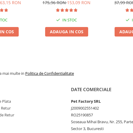
ndă, 6x6L
Pisică, Fresh, 4x8L
Ver
63,15 RON
175,96 RON
153,09 RON
37,99 R
STOC
IN STOC
IN COS
ADAUGA IN COS
ADAUG
la mai multe in
Politica de Confidentialitate
DATE COMERCIALE
 Plata
Pet Factory SRL
e Retur
J2009002551402
de Retur
RO25190857
Soseaua Mihai Bravu, Nr. 255, Part
Sector 3, Bucuresti