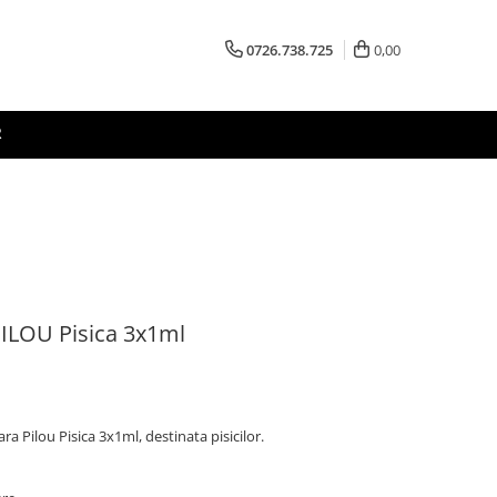
0726.738.725
0,00
R
PILOU Pisica 3x1ml
 Pilou Pisica 3x1ml, destinata pisicilor.