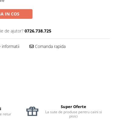
are
A IN COS
ie de ajutor?
0726.738.725
informatii
Comanda rapida
Super Oferte
i
La sute de produse pentru caini si
de retur
pisici