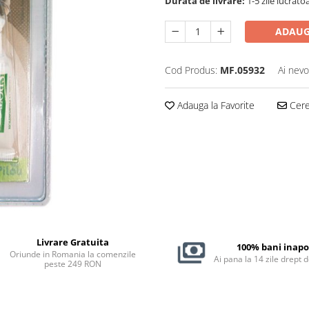
Durata de livrare:
1-5 zile lucrăto
ADAUG
Cod Produs:
MF.05932
Ai nevo
Adauga la Favorite
Cere 
Livrare Gratuita
100% bani inapo
Oriunde in Romania la comenzile
Ai pana la 14 zile drept 
peste 249 RON