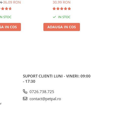
de, 6L
5L
ON
36,09 RON
30,99 RON
IN STOC
IN STOC
A IN COS
ADAUGA IN COS
ADA
SUPORT CLIENTI
LUNI - VINERI: 09:00
- 17:30
0726.738.725
contact@petpal.ro
er