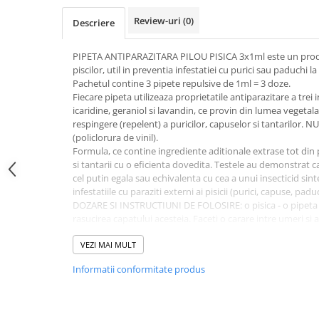
Jucării Câini
Review-uri
(0)
Descriere
Haine Câini
Pisici
PIPETA ANTIPARAZITARA PILOU PISICA 3x1ml este un produ
piscilor, util in preventia infestatiei cu purici sau paduchi la c
Hrană Uscată Pisică
Pachetul contine 3 pipete repulsive de 1ml = 3 doze.
Pisică Junior
Fiecare pipeta utilizeaza proprietatile antiparazitare a trei 
icaridine, geraniol si lavandin, ce provin din lumea vegetala
Pisică Adult
respingere (repelent) a puricilor, capuselor si tantarilor. N
Pisică Senior
(policlorura de vinil).
Hrană Umedă Pisică
Formula, ce contine ingrediente aditionale extrase tot din p
si tantarii cu o eficienta dovedita. Testele au demonstrat c
Pisică Junior
cel putin egala sau echivalenta cu cea a unui insecticid sint
Pisică Adult
infestatiile cu paraziti externi ai pisicii (purici, capuse, padu
DOZARE SI INSTRUCTIUNI DE FOLOSIRE: o pisica - o pipeta d
Pisică Senior
rasucirea capatului acesteia. Faceti o carare intre umeri si ap
Diete Veterinare Pisică
Evitati contactul solutiei cu degetele. Eficienta de la 3 la 6
piele. Se repeta tratamentul in momentul in care se observ
VEZI MAI MULT
Uscată
PRECAUTII IN FOLOSIRE: NU folositi pe blana uda, durata d
Umedă
Informatii conformitate produs
Asteptati cel putin 7 zile intre doua aplicatii. NU folositi la p
Recompense Pisici
la indemana copiilor. NU dati cu solutie in ochi. Doar pentr
direct cu produsul. Colectati si aruncati recipientele goale,
Cremoase
conformitate cu legislatia locala. COMPOZITIE: geraniol (n