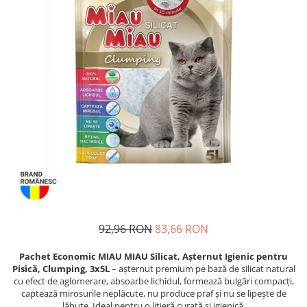
Proteice
Pernuțe
Cremoase
Semi-umede
Semi-umede
Proteice
Pernuțe
Umede
Îngrijire Câini
Îngrijire Pisici
Covorașe Igienice Câini
Așternut Igienic Pisici
Igienă Câini
Igienă Pisici
Șampoane Câini
Antiparazitare Pisici
Antiparazitare Câini
Vitamine Pisici
Vitamine Câini
Perii & Piepteni Pisici
Perii & Piepteni
Accesorii Pisici
Accesorii Câini
Culcușuri & Saltele Pisici
Culcușuri & Saltele Câini
Ansambluri Pisici
92,96 RON
83,66 RON
Castroane și Adapatori
Castroane & Adapatori Pisici
Pachet Economic MIAU MIAU Silicat, Așternut Igienic pentru
Cuști și Genți
Cuști & Genți Pisici
Pisică, Clumping, 3x5L
– așternut premium pe bază de silicat natural
Zgărzi, Lese & Hamuri
Litiere Pisici
cu efect de aglomerare, absoarbe lichidul, formează bulgări compacți,
captează mirosurile neplăcute, nu produce praf și nu se lipește de
Jucării Câini
Jucării Pisici
lăbuțe. Ideal pentru o litieră curată și igienică.