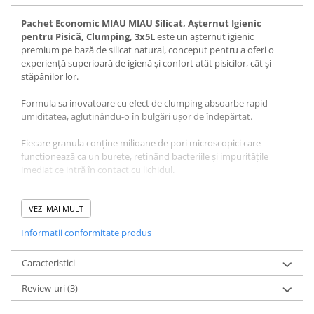
Pachet Economic MIAU MIAU Silicat, Așternut Igienic
pentru Pisică, Clumping, 3x5L
este un așternut igienic
premium pe bază de silicat natural, conceput pentru a oferi o
experiență superioară de igienă și confort atât pisicilor, cât și
stăpânilor lor.
Formula sa inovatoare cu efect de clumping absoarbe rapid
umiditatea, aglutinându-o în bulgări ușor de îndepărtat.
Fiecare granula conține milioane de pori microscopici care
funcționează ca un burete, reținând bacteriile și impuritățile
imediat ce intră în contact cu lichidul.
Așternutul nu se lipește de lăbuțele sau blana pisicii, evitând
murdărirea în afara litierei și asigurând un mediu curat în casă.
VEZI MAI MULT
Proprietățile sale excelente de control al mirosurilor elimină
Informatii conformitate produs
eficient mirosurile neplăcute, iar lipsa prafului îl face ideal pentru
pisicile sensibile sau pentru locuințele în care se dorește o
atmosferă curată și sănătoasă.
Caracteristici
Review-uri
(3)
Ușor de folosit, economic și eficient, MIAU MIAU Silicat Clumping
este o alegere excelentă pentru igiena zilnică a pisicii.