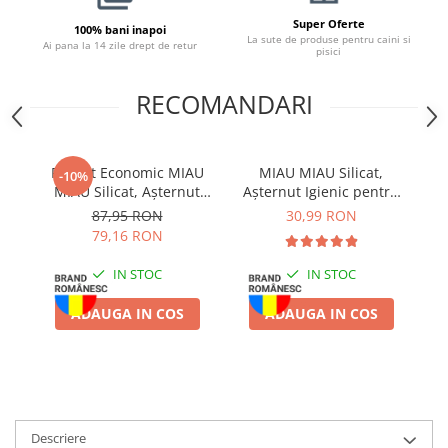
Super Oferte
100% bani inapoi
La sute de produse pentru caini si
Ai pana la 14 zile drept de retur
pisici
RECOMANDARI
Pachet Economic MIAU
MIAU MIAU Silicat,
-10%
MIAU Silicat, Așternut
Așternut Igienic pentru
Igienic pentru Pisică,
Pisică, Clumping, 5L
87,95 RON
30,99 RON
Clasic, 4x3.8L
79,16 RON
IN STOC
IN STOC
ADAUGA IN COS
ADAUGA IN COS
Descriere