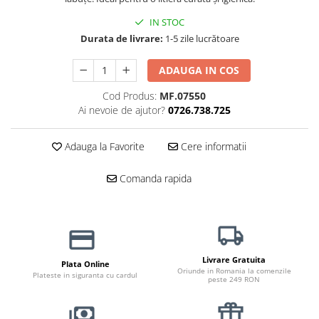
Haine Câini
Zgărzi & Hamuri
IN STOC
Durata de livrare:
1-5 zile lucrătoare
ADAUGA IN COS
Cod Produs:
MF.07550
Ai nevoie de ajutor?
0726.738.725
Adauga la Favorite
Cere informatii
Comanda rapida
Livrare Gratuita
Plata Online
Oriunde in Romania la comenzile
Plateste in siguranta cu cardul
peste 249 RON