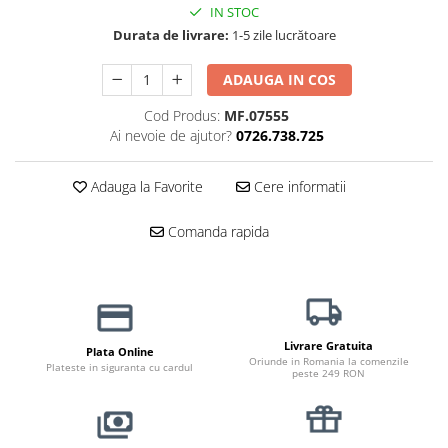
IN STOC
Jucării Câini
Durata de livrare:
1-5 zile lucrătoare
Haine Câini
Pisici
ADAUGA IN COS
Hrană Uscată Pisică
Cod Produs:
MF.07555
Pisică Junior
Ai nevoie de ajutor?
0726.738.725
Pisică Adult
Pisică Senior
Adauga la Favorite
Cere informatii
Hrană Umedă Pisică
Comanda rapida
Pisică Junior
Pisică Adult
Pisică Senior
Diete Veterinare Pisică
Livrare Gratuita
Uscată
Plata Online
Oriunde in Romania la comenzile
Plateste in siguranta cu cardul
Umedă
peste 249 RON
Recompense Pisici
Cremoase