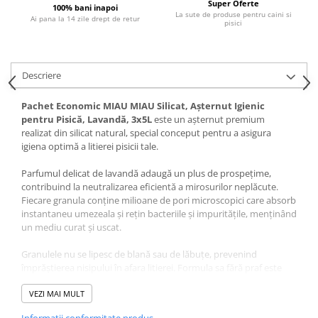
Super Oferte
Pernuțe
100% bani inapoi
La sute de produse pentru caini si
Ai pana la 14 zile drept de retur
pisici
Semi-umede
Proteice
Umede
Descriere
Îngrijire Pisici
Așternut Igienic Pisici
Pachet Economic MIAU MIAU Silicat, Așternut Igienic
pentru Pisică, Lavandă, 3x5L
este un așternut premium
Igienă Pisici
realizat din silicat natural, special conceput pentru a asigura
Antiparazitare Pisici
igiena optimă a litierei pisicii tale.
Vitamine Pisici
Parfumul delicat de lavandă adaugă un plus de prospețime,
Perii & Piepteni Pisici
contribuind la neutralizarea eficientă a mirosurilor neplăcute.
Accesorii Pisici
Fiecare granula conține milioane de pori microscopici care absorb
instantaneu umezeala și rețin bacteriile și impuritățile, menținând
Culcușuri & Saltele Pisici
un mediu curat și uscat.
Ansambluri Pisici
Castroane & Adapatori Pisici
Granulele nu se lipesc de blană sau de lăbuțe, prevenind
împrăștierea nisipului în afara litierei. Formula sa fără praf este
Cuști & Genți Pisici
ideală pentru pisicile sensibile, protejând ochii și căile respiratorii.
Litiere Pisici
VEZI MAI MULT
Datorită puterii ridicate de absorbție și eficienței în combaterea
Jucării Pisici