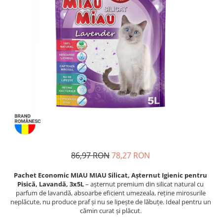
Piele Presată
Proteice
Cremoase
Semi-umede
Pernuțe
Îngrijire Câini
Covorașe Igienice Câini
Igienă Câini
Șampoane Câini
Antiparazitare Câini
Vitamine Câini
Perii & Piepteni
86,97 RON
78,27 RON
Accesorii Câini
Pachet Economic MIAU MIAU Silicat, Așternut Igienic pentru
Culcușuri & Saltele Câini
Pisică, Lavandă, 3x5L
– așternut premium din silicat natural cu
Castroane și Adapatori
parfum de lavandă, absoarbe eficient umezeala, reține mirosurile
neplăcute, nu produce praf și nu se lipește de lăbuțe. Ideal pentru un
Cuști și Genți
cămin curat și plăcut.
Zgărzi, Lese & Hamuri