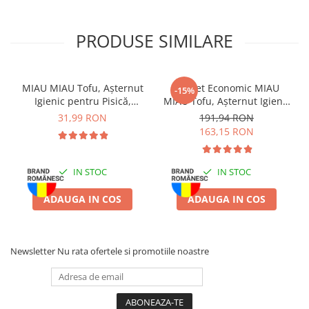
Batoane Rozătoare
Îngrijire Rozătoare
PRODUSE SIMILARE
Așternut Igienic Rozătoare
Cuști Rozătoare
Pești
MIAU MIAU Tofu, Așternut
Pachet Economic MIAU
-15%
Acvarii
Igienic pentru Pisică,
MIAU Tofu, Așternut Igienic
Lavandă, 6L
pentru Pisică, Lavandă,
31,99 RON
191,94 RON
Accesorii Acvarii
6x6L
163,15 RON
Hrană
Hrană Pești
IN STOC
IN STOC
Hrană Broaște Țestoase
Întreținere Acvariu
ADAUGA IN COS
ADAUGA IN COS
Tratament Apă
Newsletter
Nu rata ofertele si promotiile noastre