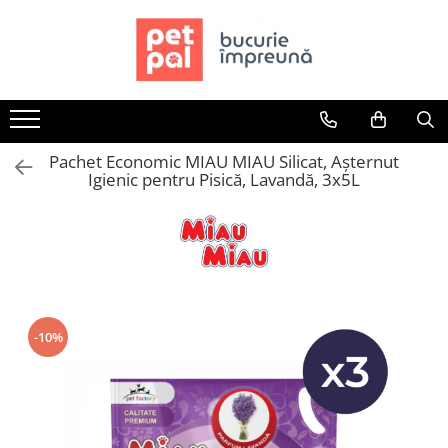
Toate Produsele
Câini
Hrană Uscată Câini
Pachet Economic MIAU MIAU Silicat, Așternut
Câine Junior
Igienic pentru Pisică, Lavandă, 3x5L
Câine Adult
Câine Senior
Hrană Umedă Câini
Câine Junior
Câine Adult
Diete Veterinare Câini
-10%
Uscată
Umedă
Recompense Câini
Biscuiți