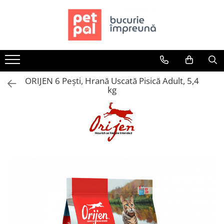
Toate Produsele
Câini
Hrană Uscată Câini
ORIJEN 6 Pești, Hrană Uscată Pisică Adult, 5,4
Câine Junior
kg
Câine Adult
Câine Senior
Hrană Umedă Câini
Câine Junior
Câine Adult
Diete Veterinare Câini
Uscată
Umedă
Recompense Câini
Biscuiți