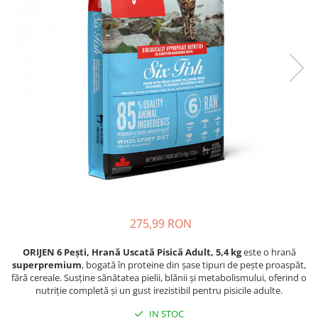
Piele Presată
Proteice
Cremoase
Semi-umede
Pernuțe
Îngrijire Câini
Covorașe Igienice Câini
Igienă Câini
Șampoane Câini
Antiparazitare Câini
Vitamine Câini
Perii & Piepteni
275,99 RON
Accesorii Câini
ORIJEN 6 Pești, Hrană Uscată Pisică Adult, 5,4 kg
este o hrană
Culcușuri & Saltele Câini
superpremium
, bogată în proteine din șase tipuri de pește proaspăt,
Castroane și Adapatori
fără cereale. Susține sănătatea pielii, blănii și metabolismului, oferind o
nutriție completă și un gust irezistibil pentru pisicile adulte.
Cuști și Genți
IN STOC
Zgărzi, Lese & Hamuri