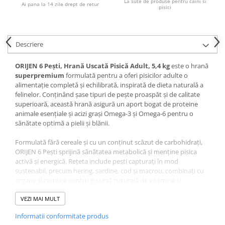
La sute de produse pentru caini si
Pernuțe
Ai pana la 14 zile drept de retur
pisici
Semi-umede
Proteice
Umede
Descriere
Îngrijire Pisici
ORIJEN 6 Pești, Hrană Uscată Pisică Adult, 5,4 kg
este o hrană
Așternut Igienic Pisici
superpremium
formulată pentru a oferi pisicilor adulte o
alimentație completă și echilibrată, inspirată de dieta naturală a
Igienă Pisici
felinelor. Conținând șase tipuri de pește proaspăt și de calitate
Antiparazitare Pisici
superioară, această hrană asigură un aport bogat de proteine
Vitamine Pisici
animale esențiale și acizi grași Omega-3 și Omega-6 pentru o
sănătate optimă a pielii și blănii.
Perii & Piepteni Pisici
Accesorii Pisici
Formulată fără cereale și cu un conținut scăzut de carbohidrați,
ORIJEN 6 Pești sprijină sănătatea metabolică și menține pisica
Culcușuri & Saltele Pisici
activă și energică. Rețeta include pești capturați în mod
Ansambluri Pisici
sustenabil, precum hering, sardine, cod și macrou, combinați cu
Castroane & Adapatori Pisici
organe și cartilaje pentru o sursă naturală de vitamine și
minerale.
Cuști & Genți Pisici
VEZI MAI MULT
Litiere Pisici
Gătită cu grijă în bucătării premiate, această hrană
Biologically
Informatii conformitate produs
Jucării Pisici
Appropriate™
furnizează nutrienți esențiali în cea mai pură