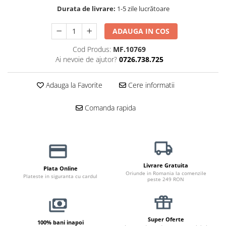
Durata de livrare:
1-5 zile lucrătoare
Jucării Câini
Haine Câini
ADAUGA IN COS
Pisici
Cod Produs:
MF.10769
Hrană Uscată Pisică
Ai nevoie de ajutor?
0726.738.725
Pisică Junior
Pisică Adult
Adauga la Favorite
Cere informatii
Pisică Senior
Hrană Umedă Pisică
Comanda rapida
Pisică Junior
Pisică Adult
Pisică Senior
Diete Veterinare Pisică
Livrare Gratuita
Plata Online
Oriunde in Romania la comenzile
Uscată
Plateste in siguranta cu cardul
peste 249 RON
Umedă
Recompense Pisici
Cremoase
Super Oferte
100% bani inapoi