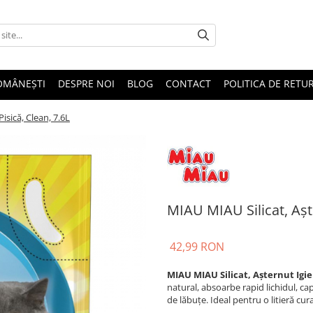
OMÂNEȘTI
DESPRE NOI
BLOG
CONTACT
POLITICA DE RETU
isică, Clean, 7.6L
MIAU MIAU Silicat, Aște
42,99 RON
MIAU MIAU Silicat, Așternut Igien
natural, absoarbe rapid lichidul, ca
de lăbuțe. Ideal pentru o litieră cu