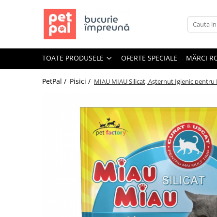
Toate Produsele
Câini
TOATE PRODUSELE
OFERTE SPECIALE
MĂRCI R
Hrană Uscată Câini
Câine Junior
PetPal /
Pisici /
MIAU MIAU Silicat, Așternut Igienic pentru P
Câine Adult
Câine Senior
Hrană Umedă Câini
Câine Junior
Câine Adult
Diete Veterinare Câini
Uscată
Umedă
Recompense Câini
Biscuiți