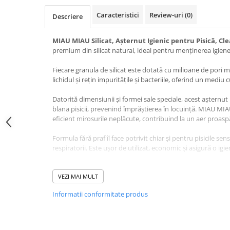
Jucării Câini
Caracteristici
Review-uri
(0)
Descriere
Haine Câini
Pisici
MIAU MIAU Silicat, Așternut Igienic pentru Pisică, Cle
premium din silicat natural, ideal pentru menținerea igienei zi
Hrană Uscată Pisică
Pisică Junior
Fiecare granula de silicat este dotată cu milioane de pori 
lichidul și rețin impuritățile și bacteriile, oferind un mediu c
Pisică Adult
Pisică Senior
Datorită dimensiunii și formei sale speciale, acest așternut
Hrană Umedă Pisică
blana pisicii, prevenind împrăștierea în locuință. MIAU MIA
eficient mirosurile neplăcute, contribuind la un aer proaspăt 
Pisică Junior
Pisică Adult
Formula fără praf îl face potrivit chiar și pentru pisicile sens
respiratorii. Este ușor de utilizat, economic și asigură o i
Pisică Senior
Diete Veterinare Pisică
Avantaje MIAU MIAU Silicat, Așternut Igienic pentru P
rapid lichidul și reține bacteriile, nu se lipește de lăbuțele p
VEZI MAI MULT
Uscată
neplăcute, nu produce praf și este blând cu ochii și nasul p
Umedă
Informatii conformitate produs
curat și sănătos.
Recompense Pisici
Instrucțiuni de utilizare
: umpleți litiera cu un strat de 
Cremoase
Clean, așezați litiera într-un loc uscat și bine aerisit, îndepă