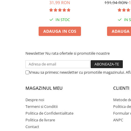
6L
Pisică, Lava
31,99 RON
191,94 RON
1
Zgărzi & Hamuri
Păsări
Hrană Păsări
IN STOC
IN 
Meniuri Păsări
ADAUGA IN COS
ADAUGA 
Suplimente Nutritive
Delicii Păsări
Batoane
Newsletter
Nu rata ofertele si promotiile noastre
Îngrijire Păsări
Așternut Igienic Păsări
Vreau sa primesc newsletter cu promotiile magazinului. Af
Colivii
Colivii
MAGAZINUL MEU
CLIENTI
Rozătoare
Despre noi
Metode de
Hrană Rozătoare
Termeni si Conditii
Politica d
Fân Rozătoare
Politica de Confidentialitate
Formular 
Meniuri Rozătoare
Politica de livrare
ANPC
Delicii Rozătoare
Contact