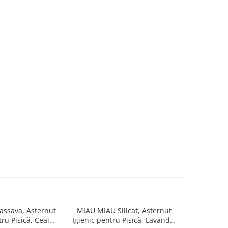
ssava, Așternut
MIAU MIAU Silicat, Așternut
MIAU MIAU
tru Pisică, Ceai
Igienic pentru Pisică, Lavandă,
Igienic pen