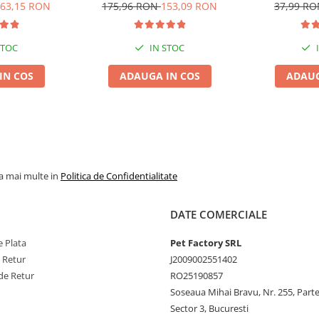
ndă, 6x6L
Pisică, Fresh, 4x8L
Ver
63,15 RON
175,96 RON
153,09 RON
37,99 R
STOC
IN STOC
IN COS
ADAUGA IN COS
ADAUG
la mai multe in
Politica de Confidentialitate
DATE COMERCIALE
 Plata
Pet Factory SRL
e Retur
J2009002551402
de Retur
RO25190857
Soseaua Mihai Bravu, Nr. 255, Part
Sector 3, Bucuresti