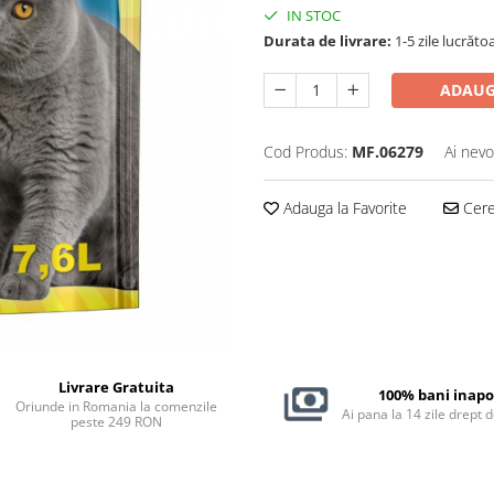
IN STOC
Durata de livrare:
1-5 zile lucrăto
ADAUG
Cod Produs:
MF.06279
Ai nevo
Adauga la Favorite
Cere 
Livrare Gratuita
100% bani inapo
Oriunde in Romania la comenzile
Ai pana la 14 zile drept 
peste 249 RON