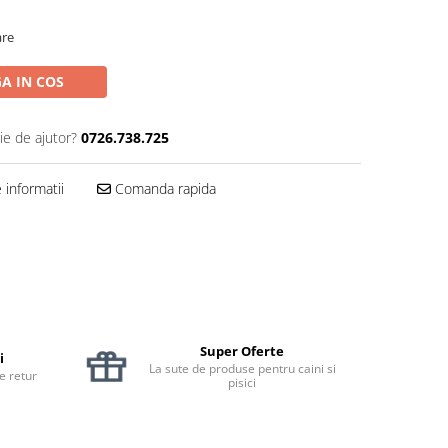
are
A IN COS
ie de ajutor?
0726.738.725
informatii
Comanda rapida
Super Oferte
i
La sute de produse pentru caini si
de retur
pisici