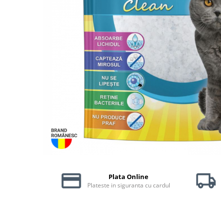
Piele Presată
Proteice
Cremoase
Semi-umede
Pernuțe
Îngrijire Câini
Covorașe Igienice Câini
Igienă Câini
Șampoane Câini
Antiparazitare Câini
Vitamine Câini
Perii & Piepteni
Accesorii Câini
Plata Online
Culcușuri & Saltele Câini
Plateste in siguranta cu cardul
Castroane și Adapatori
Cuști și Genți
Zgărzi, Lese & Hamuri