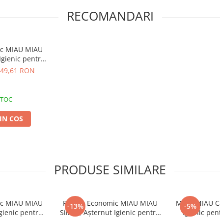
 a menține igiena optimă.
RECOMANDARI
ic MIAU MIAU
 Igienic pentru
n, 4x7.6L
49,61 RON
STOC
IN COS
PRODUSE SIMILARE
ic MIAU MIAU
Pachet Economic MIAU MIAU
MIAU MIAU Ca
-13%
-5%
Igienic pentru
Silicat, Așternut Igienic pentru
Igienic pen