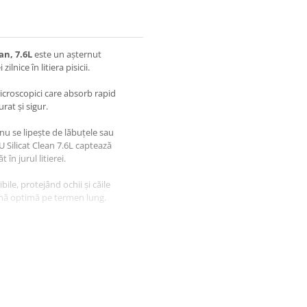
an, 7.6L
este un așternut
lnice în litiera pisicii.
microscopici care absorb rapid
urat și sigur.
 nu se lipește de lăbuțele sau
U Silicat Clean 7.6L captează
în jurul litierei.
ibile, protejând ochii și căile
gienă optimă pe termen lung.
isică, Clean, 7.6L
: absoarbe
isicii, captează eficient mirosurile
isicii, ideal pentru un ambient
3.5–4 cm de silicat MIAU MIAU
rtați zilnic excrementele solide,