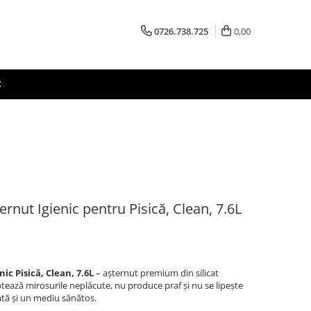
0726.738.725
0,00
R
rnut Igienic pentru Pisică, Clean, 7.6L
ic Pisică, Clean, 7.6L
– așternut premium din silicat
ptează mirosurile neplăcute, nu produce praf și nu se lipește
rată și un mediu sănătos.