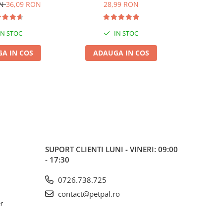
de, 6L
5L
ON
36,09 RON
28,99 RON
IN STOC
IN STOC
A IN COS
ADAUGA IN COS
ADA
SUPORT CLIENTI
LUNI - VINERI: 09:00
- 17:30
0726.738.725
contact@petpal.ro
er