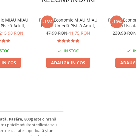
ic MIAU MIAU
Pachet Economic MIAU MIAU
Pachet Econ
-13%
-10%
Pisică Adult,
Hrană Umedă Pisică Adult,
Hrană Uscată
2x10kg
Sterilizată, Pui în sos, 24x100g
Vită,
215,98 RON
47,99 RON
41,75 RON
239,98 RO
 STOC
IN STOC
I
 IN COS
ADAUGA IN COS
ADAUGA
ată, Pasăre, 800g
este o hrană
u pisicile adulte sterilizate sau
ăre de calitate superioară și un