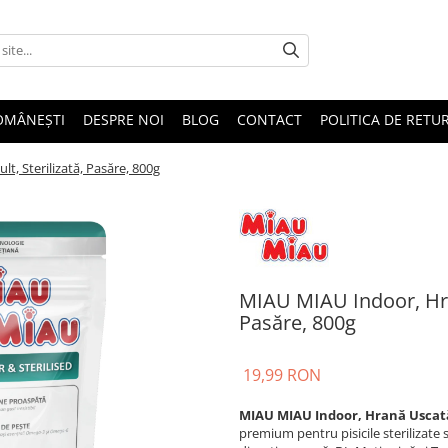
OMÂNEȘTI
DESPRE NOI
BLOG
CONTACT
POLITICA DE RETU
t, Sterilizată, Pasăre, 800g
MIAU MIAU Indoor, Hran
Pasăre, 800g
19,99 RON
MIAU MIAU Indoor, Hrană Uscată P
premium pentru pisicile sterilizate 