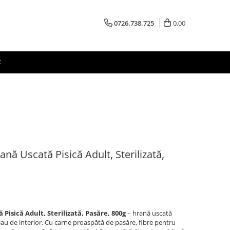
0726.738.725
0,00
R
ă Uscată Pisică Adult, Sterilizată,
isică Adult, Sterilizată, Pasăre, 800g
– hrană uscată
sau de interior. Cu carne proaspătă de pasăre, fibre pentru