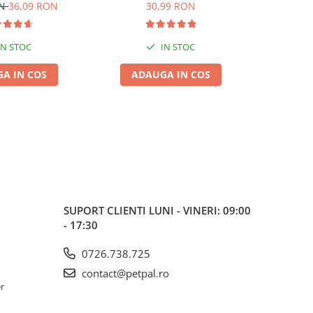
de, 6L
5L
ON
36,09 RON
30,99 RON
IN STOC
IN STOC
A IN COS
ADAUGA IN COS
ADA
SUPORT CLIENTI
LUNI - VINERI: 09:00
- 17:30
0726.738.725
contact@petpal.ro
er