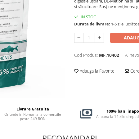
digestie ușoară, DL-Metionină și T
strălucitoare. Susține menținerea gre
IN STOC
Durata de livrare:
1-5 zile lucrăto
ADAUG
Cod Produs:
MF.10402
Ai nevo
Adauga la Favorite
Cere 
Livrare Gratuita
100% bani inapo
Oriunde in Romania la comenzile
Ai pana la 14 zile drept 
peste 249 RON
RECOMANDARI