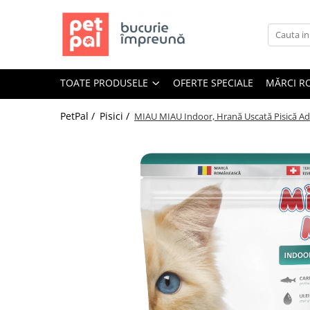
Toate Produsele
Câini
TOATE PRODUSELE
OFERTE SPECIALE
MĂRCI R
Hrană Uscată Câini
Câine Junior
PetPal /
Pisici /
MIAU MIAU Indoor, Hrană Uscată Pisică Adul
Câine Adult
Câine Senior
Hrană Umedă Câini
Câine Junior
Câine Adult
Diete Veterinare Câini
Uscată
Umedă
Recompense Câini
Biscuiți