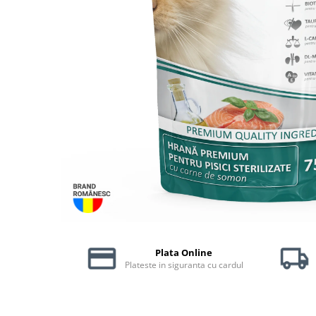
Piele Presată
Proteice
Cremoase
Semi-umede
Pernuțe
Îngrijire Câini
Covorașe Igienice Câini
Igienă Câini
Șampoane Câini
Antiparazitare Câini
Vitamine Câini
Perii & Piepteni
Accesorii Câini
Plata Online
Culcușuri & Saltele Câini
Plateste in siguranta cu cardul
Castroane și Adapatori
Cuști și Genți
Zgărzi, Lese & Hamuri