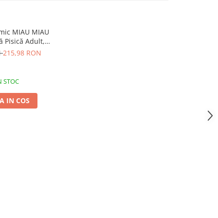
omic MIAU MIAU
 Pisică Adult,
 2x10kg
N
215,98 RON
N STOC
 IN COS