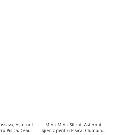
ssava, Așternut
MIAU MIAU Silicat, Așternut
MIAU MIAU
tru Pisică, Ceai
Igienic pentru Pisică, Clumping,
Igienic pe