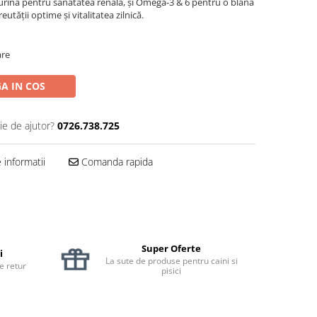
aurină pentru sănătatea renală, și Omega-3 & 6 pentru o blană
utății optime și vitalitatea zilnică.
are
A IN COS
ie de ajutor?
0726.738.725
informatii
Comanda rapida
Super Oferte
i
La sute de produse pentru caini si
de retur
pisici