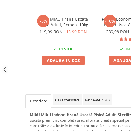
Jucării Câini
Haine Câini
MIAU MIAU Hrană Uscată
Pachet Econom
-5%
-10%
Pisici
Pisică Adult, Somon, 10kg
Hrană Uscată 
Hrană Uscată Pisică
Somon, 
119,99 RON
113,99 RON
239,98 RON
Pisică Junior
Pisică Adult
IN STOC
IN
Pisică Senior
ADAUGA IN COS
ADAUGA
Hrană Umedă Pisică
Pisică Junior
Pisică Adult
Pisică Senior
Diete Veterinare Pisică
Caracteristici
Review-uri
(0)
Descriere
Uscată
Umedă
MIAU MIAU Indoor, Hrană Uscată Pisică Adult, Steriliz
Recompense Pisici
uscată premium, completă și echilibrată, creată special pentr
care trăiesc exclusiv în interior. Formulată cu carne de pas
Cremoase