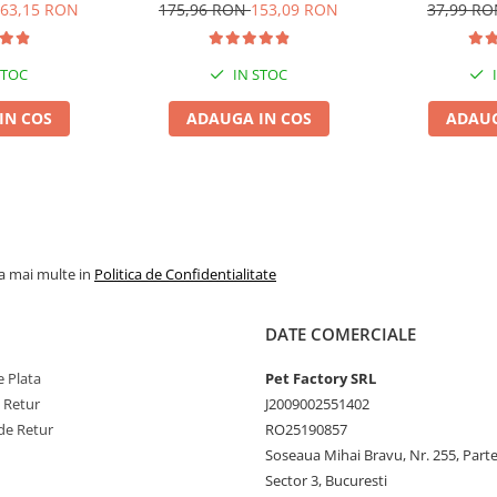
L-carnitină – 50mg; Taurină –
ndă, 6x6L
Pisică, Fresh, 4x8L
Ver
63,15 RON
175,96 RON
153,09 RON
37,99 R
pru (II) pentahidrat – 50mg;
 de mangan (II) monohidrat – 7mg;
onohidrat – 70mg; Chelat de zinc
STOC
IN STOC
Seleniu – 0,05mg; DL-metionină -
IN COS
ADAUGA IN COS
ADAUG
e brută – min. 11%, Fibre brute –
– min. 0,7%, Sodiu – min. 0,6%.
rezintă un punct de plecare,
ramentul pisicii. Asigurați
la mai multe in
Politica de Confidentialitate
ând expunerea la lumina directă a
 a păstra prospețimea.
DATE COMERCIALE
 Plata
Pet Factory SRL
e Retur
J2009002551402
de Retur
RO25190857
Soseaua Mihai Bravu, Nr. 255, Part
Sector 3, Bucuresti