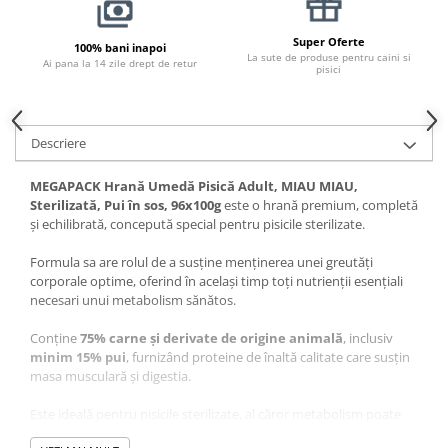
Pernuțe
Semi-umede
Super Oferte
100% bani inapoi
La sute de produse pentru caini si
Proteice
Ai pana la 14 zile drept de retur
pisici
Umede
Îngrijire Pisici
Descriere
Așternut Igienic Pisici
Igienă Pisici
MEGAPACK Hrană Umedă Pisică Adult, MIAU MIAU,
Antiparazitare Pisici
Sterilizată, Pui în sos, 96x100g
este o hrană premium, completă
Vitamine Pisici
și echilibrată, concepută special pentru pisicile sterilizate.
Perii & Piepteni Pisici
Formula sa are rolul de a susține menținerea unei greutăți
Accesorii Pisici
corporale optime, oferind în același timp toți nutrienții esențiali
necesari unui metabolism sănătos.
Culcușuri & Saltele Pisici
Ansambluri Pisici
Conține
75% carne și derivate de origine animală
, inclusiv
Castroane & Adapatori Pisici
minim 15% pui
, furnizând proteine de înaltă calitate care susțin
masa musculară și digestia.
Cuști & Genți Pisici
Litiere Pisici
Este ideală pentru pisicile sterilizate, al căror metabolism poate
deveni mai lent după intervenție, crescând riscul acumulării de
Jucării Pisici