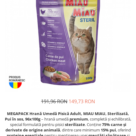
Piele Presată
Proteice
Cremoase
Semi-umede
Pernuțe
Îngrijire Câini
Covorașe Igienice Câini
Igienă Câini
Șampoane Câini
Antiparazitare Câini
Vitamine Câini
Perii & Piepteni
191,96 RON
149,73 RON
Accesorii Câini
Culcușuri & Saltele Câini
MEGAPACK Hrană Umedă Pisică Adult, MIAU MIAU, Sterilizată,
Castroane și Adapatori
Pui în sos, 96x100g
– hrană umedă
premium
, completă și echilibrată,
special formulată pentru pisici
sterilizate
. Conține
75% carne și
Cuști și Genți
derivate de origine animală
, dintre care minimum
15% pui
, oferind
Zgărzi, Lese & Hamuri
proteine esențiale
pentru menținerea unei
greutăți sănătoase
și