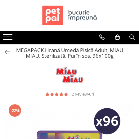
Toate Produsele
Câini
Hrană Uscată Câini
MEGAPACK Hrană Umedă Pisică Adult, MIAU
Câine Junior
MIAU, Sterilizată, Pui în sos, 96x100g
Câine Adult
Câine Senior
Hrană Umedă Câini
Câine Junior
Câine Adult
2 Review-uri
Diete Veterinare Câini
Uscată
-22%
Umedă
Recompense Câini
Biscuiți