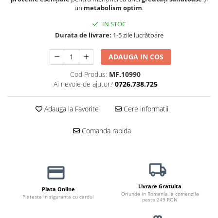
un
metabolism optim
.
Jucării Câini
Haine Câini
IN STOC
Durata de livrare:
1-5 zile lucrătoare
Pisici
Hrană Uscată Pisică
ADAUGA IN COS
Pisică Junior
Cod Produs:
MF.10990
Pisică Adult
Ai nevoie de ajutor?
0726.738.725
Pisică Senior
Hrană Umedă Pisică
Adauga la Favorite
Cere informatii
Pisică Junior
Pisică Adult
Comanda rapida
Pisică Senior
Diete Veterinare Pisică
Uscată
Umedă
Livrare Gratuita
Plata Online
Recompense Pisici
Oriunde in Romania la comenzile
Plateste in siguranta cu cardul
peste 249 RON
Cremoase