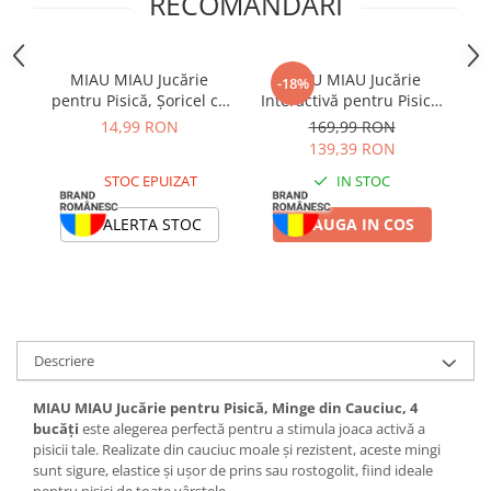
RECOMANDARI
MIAU MIAU Jucărie
MIAU MIAU Jucărie
-18%
pentru Pisică, Șoricel cu
Interactivă pentru Pisică,
Pene, 4 bucăți
Crazy Toy
14,99 RON
169,99 RON
139,39 RON
STOC EPUIZAT
IN STOC
ALERTA STOC
ADAUGA IN COS
Descriere
MIAU MIAU Jucărie pentru Pisică, Minge din Cauciuc, 4
bucăți
este alegerea perfectă pentru a stimula joaca activă a
pisicii tale. Realizate din cauciuc moale și rezistent, aceste mingi
sunt sigure, elastice și ușor de prins sau rostogolit, fiind ideale