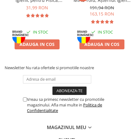
Igienic pentru Pisică,
MIAU Tofu, Așternut Igienic
Lavandă, 6L
pentru Pisică, Lavandă,
31,99 RON
191,94 RON
6x6L
163,15 RON
IN STOC
IN STOC
ADAUGA IN COS
ADAUGA IN COS
Newsletter
Nu rata ofertele si promotiile noastre
Vreau sa primesc newsletter cu promotiile
magazinului. Afla mai multe in
Politica de
Confidentialitate
MAGAZINUL MEU