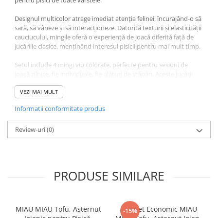
pentru pisici de toate vârstele.
Designul multicolor atrage imediat atenția felinei, încurajând-o să
sară, să vâneze și să interacționeze. Datorită texturii și elasticității
cauciucului, mingile oferă o experiență de joacă diferită față de
jucăriile clasice, menținând interesul pisicii pentru mai mult timp.
Setul include 4 mingi viu colorate, perfecte pentru sesiuni de
joacă zilnice, fie individuale, fie alături de stăpân. Aceste jucării
contribuie activ la menținerea unei stări fizice și mentale optime,
prevenind plictiseala și comportamentele distructive.
VEZI MAI MULT
Informatii conformitate produs
Avantaje MIAU MIAU Jucărie pentru Pisică, Minge din
Cauciuc, 4 bucăți
: stimulează instinctul de vânătoare și joacă,
promovează activitatea fizică, material sigur și rezistent, design
Review-uri
(0)
atractiv în culori vibrante, set practic cu 4 mingi pentru varietate
și utilizare prelungită.
Atenționări
: supravegheați pisica în timpul jocului, înlocuiți
PRODUSE SIMILARE
jucăria dacă este deteriorată, asigurați o rotație variată de jucării
pentru a preveni plictiseala.
MIAU MIAU Tofu, Așternut
Pachet Economic MIAU
-15%