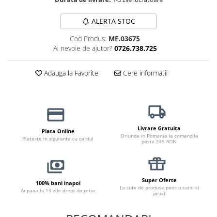
Haine Câini
Zgărzi & Hamuri
ALERTA STOC
Cod Produs:
MF.03675
Ai nevoie de ajutor?
0726.738.725
Adauga la Favorite
Cere informatii
Livrare Gratuita
Plata Online
Oriunde in Romania la comenzile
Plateste in siguranta cu cardul
peste 249 RON
Super Oferte
100% bani inapoi
La sute de produse pentru caini si
Ai pana la 14 zile drept de retur
pisici