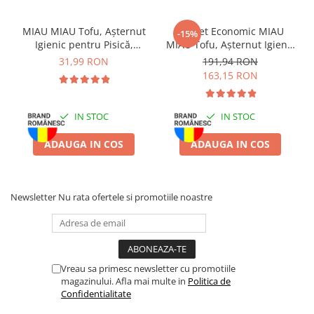
Batoane Rozătoare
Îngrijire Rozătoare
MIAU MIAU Tofu, Așternut
Pachet Economic MIAU
-15%
Igienic pentru Pisică,
MIAU Tofu, Așternut Igienic
Așternut Igienic Rozătoare
Lavandă, 6L
pentru Pisică, Lavandă,
31,99 RON
191,94 RON
Cuști Rozătoare
6x6L
163,15 RON
Pești
Acvarii
IN STOC
IN STOC
Accesorii Acvarii
Hrană
ADAUGA IN COS
ADAUGA IN COS
Hrană Pești
Hrană Broaște Țestoase
Newsletter
Nu rata ofertele si promotiile noastre
Întreținere Acvariu
Tratament Apă
Vreau sa primesc newsletter cu promotiile
magazinului. Afla mai multe in
Politica de
Confidentialitate