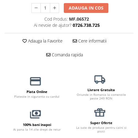
Jucării Câini
ADAUGA IN COS
Haine Câini
Cod Produs:
MF.06572
Pisici
Ai nevoie de ajutor?
0726.738.725
Hrană Uscată Pisică
Pisică Junior
Adauga la Favorite
Cere informatii
Pisică Adult
Comanda rapida
Pisică Senior
Hrană Umedă Pisică
Pisică Junior
Pisică Adult
Pisică Senior
Livrare Gratuita
Plata Online
Oriunde in Romania la comenzile
Plateste in siguranta cu cardul
Diete Veterinare Pisică
peste 249 RON
Uscată
Umedă
Recompense Pisici
Super Oferte
100% bani inapoi
La sute de produse pentru caini si
Ai pana la 14 zile drept de retur
pisici
Cremoase