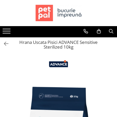
Toate Produsele
Câini
Hrană Uscată Câini
Hrana Uscata Pisici ADVANCE Sensitive
Câine Junior
Sterilized 10kg
Câine Adult
Câine Senior
Hrană Umedă Câini
Câine Junior
Câine Adult
Diete Veterinare Câini
Uscată
Umedă
Recompense Câini
Biscuiți