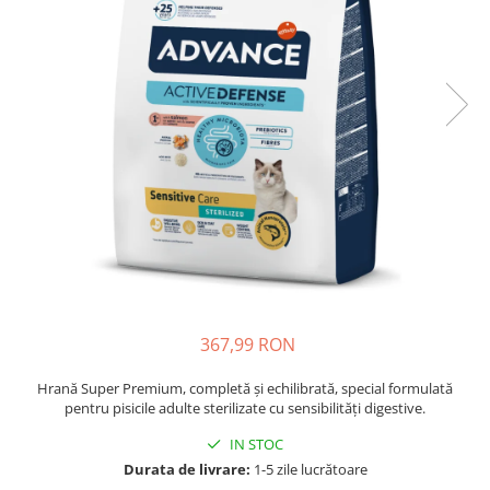
Piele Presată
Proteice
Cremoase
Semi-umede
Pernuțe
Îngrijire Câini
Covorașe Igienice Câini
Igienă Câini
Șampoane Câini
Antiparazitare Câini
Vitamine Câini
Perii & Piepteni
367,99 RON
Accesorii Câini
Hrană Super Premium, completă și echilibrată, special formulată
Culcușuri & Saltele Câini
pentru pisicile adulte sterilizate cu sensibilități digestive.
Castroane și Adapatori
IN STOC
Cuști și Genți
Durata de livrare:
1-5 zile lucrătoare
Zgărzi, Lese & Hamuri