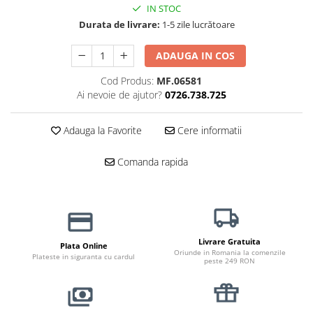
Haine Câini
Zgărzi & Hamuri
IN STOC
Durata de livrare:
1-5 zile lucrătoare
ADAUGA IN COS
Cod Produs:
MF.06581
Ai nevoie de ajutor?
0726.738.725
Adauga la Favorite
Cere informatii
Comanda rapida
Livrare Gratuita
Plata Online
Oriunde in Romania la comenzile
Plateste in siguranta cu cardul
peste 249 RON