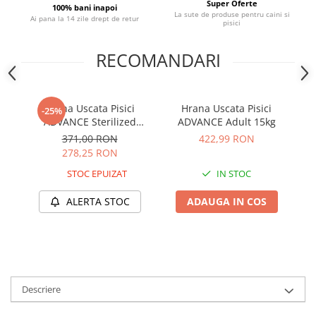
Super Oferte
100% bani inapoi
La sute de produse pentru caini si
Ai pana la 14 zile drept de retur
pisici
RECOMANDARI
Hrana Uscata Pisici
Hrana Uscata Pisici
-25%
ADVANCE Sterilized
ADVANCE Adult 15kg
Junior 10kg
371,00 RON
422,99 RON
278,25 RON
STOC EPUIZAT
IN STOC
ALERTA STOC
ADAUGA IN COS
Descriere