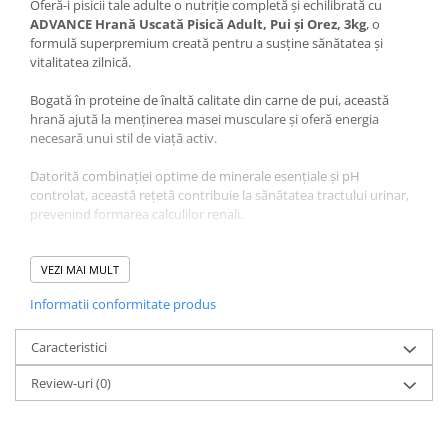
Oferă-i pisicii tale adulte o nutriție completă și echilibrată cu
ADVANCE Hrană Uscată Pisică Adult, Pui și Orez, 3kg
, o
formulă superpremium creată pentru a susține sănătatea și
vitalitatea zilnică.
Bogată în proteine de înaltă calitate din carne de pui, această
hrană ajută la menținerea masei musculare și oferă energia
necesară unui stil de viață activ.
Datorită combinației optime de minerale esențiale și pH
controlat, această rețetă contribuie la sănătatea tractului urinar,
prevenind formarea calculilor renali.
Acizii grași Omega 3 și 6, împreună cu biotina și zincul,
îmbunătățesc sănătatea pielii și conferă blănii un aspect
VEZI MAI MULT
strălucitor. Prebioticele și fibrele naturale sprijină digestia,
Informatii conformitate produs
asigurând o absorbție optimă a nutrienților și prevenind
disconfortul intestinal.
Caracteristici
Beneficii și Compoziție
Review-uri
(0)
ADVANCE Hrană Uscată