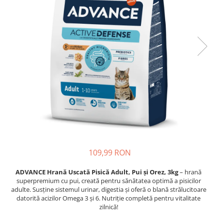
Proteice
Pernuțe
Cremoase
Semi-umede
Semi-umede
Proteice
Pernuțe
Umede
Îngrijire Câini
Îngrijire Pisici
Covorașe Igienice Câini
Așternut Igienic Pisici
Igienă Câini
Igienă Pisici
Șampoane Câini
Antiparazitare Pisici
Antiparazitare Câini
Vitamine Pisici
Vitamine Câini
Perii & Piepteni Pisici
Perii & Piepteni
Accesorii Pisici
Accesorii Câini
Culcușuri & Saltele Pisici
109,99 RON
Culcușuri & Saltele Câini
Ansambluri Pisici
Castroane și Adapatori
Castroane & Adapatori Pisici
ADVANCE Hrană Uscată Pisică Adult, Pui și Orez, 3kg
– hrană
superpremium cu pui, creată pentru sănătatea optimă a pisicilor
Cuști și Genți
Cuști & Genți Pisici
adulte. Susține sistemul urinar, digestia și oferă o blană strălucitoare
Zgărzi, Lese & Hamuri
Litiere Pisici
datorită acizilor Omega 3 și 6. Nutriție completă pentru vitalitate
zilnică!
Jucării Câini
Jucării Pisici