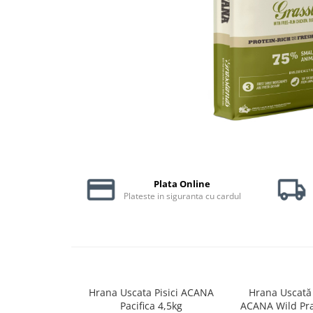
Piele Presată
Proteice
Cremoase
Semi-umede
Pernuțe
Îngrijire Câini
Covorașe Igienice Câini
Igienă Câini
Șampoane Câini
Antiparazitare Câini
Plata Online
Plateste in siguranta cu cardul
Vitamine Câini
Perii & Piepteni
Accesorii Câini
Culcușuri & Saltele Câini
Castroane și Adapatori
Cuști și Genți
Hrana Uscata Pisici ACANA
Hrana Uscată 
Pacifica 4,5kg
ACANA Wild Prai
Zgărzi, Lese & Hamuri