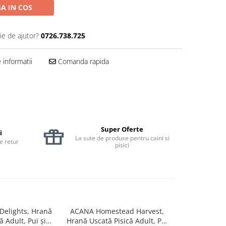
A IN COS
ie de ajutor?
0726.738.725
informatii
Comanda rapida
Super Oferte
i
La sute de produse pentru caini si
de retur
pisici
Delights, Hrană
ACANA Homestead Harvest,
Hrană Umed
 Adult, Pui și
Hrană Uscată Pisică Adult, Pui
CIAO Dashi D