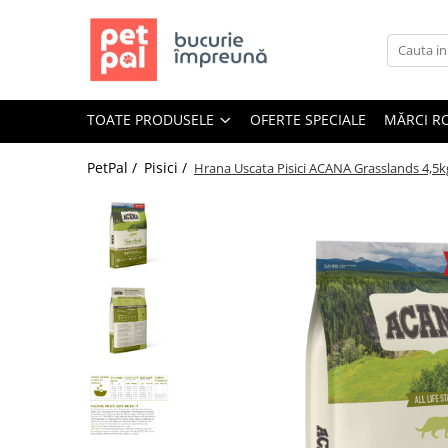
Toate Produsele
Câini
TOATE PRODUSELE
OFERTE SPECIALE
MĂRCI R
Hrană Uscată Câini
Câine Junior
PetPal /
Pisici /
Hrana Uscata Pisici ACANA Grasslands 4,5k
Câine Adult
Câine Senior
Hrană Umedă Câini
Câine Junior
Câine Adult
Diete Veterinare Câini
Uscată
Umedă
Recompense Câini
Biscuiți