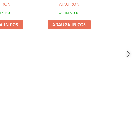
ză, 70g
și Curcan, 1,8 kg
9 RON
79,99 RON
7,
N STOC
IN STOC
 IN COS
ADAUGA IN COS
ADAUG