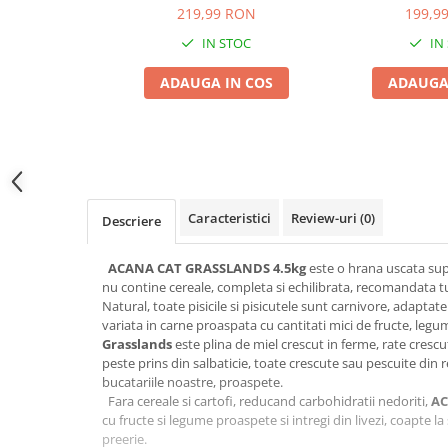
219,99 RON
199,9
Jucării Câini
IN STOC
IN
Haine Câini
Pisici
ADAUGA IN COS
ADAUGA
Hrană Uscată Pisică
Pisică Junior
Pisică Adult
Pisică Senior
Hrană Umedă Pisică
Caracteristici
Review-uri
(0)
Descriere
Pisică Junior
Pisică Adult
ACANA CAT GRASSLANDS 4.5kg
este o hrana uscata sup
nu contine cereale, completa si echilibrata, recomandata tu
Pisică Senior
Natural, toate pisicile si pisicutele sunt carnivore, adaptat
Diete Veterinare Pisică
variata in carne proaspata cu cantitati mici de fructe, legu
Grasslands
este plina de miel crescut in ferme, rate crescut
Uscată
peste prins din salbaticie, toate crescute sau pescuite din r
Umedă
bucatariile noastre, proaspete.
Recompense Pisici
Fara cereale si cartofi, reducand carbohidratii nedoriti,
AC
cu fructe si legume proaspete si intregi din livezi, coapte l
Cremoase
preerie.