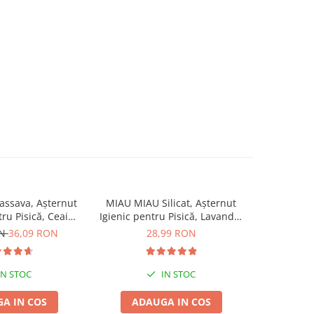
ssava, Așternut
MIAU MIAU Silicat, Așternut
MIAU MIAU
tru Pisică, Ceai
Igienic pentru Pisică, Lavandă,
Igienic pen
de, 6L
5L
ON
36,09 RON
28,99 RON
IN STOC
IN STOC
A IN COS
ADAUGA IN COS
ADA