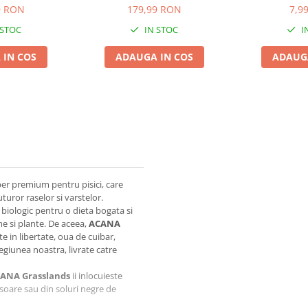
Brân
9 RON
179,99 RON
7,9
 STOC
IN STOC
I
 IN COS
ADAUGA IN COS
ADAUGA
er premium pentru pisici, care
turor raselor si varstelor.
e biologic pentru o dieta bogata si
me si plante. De aceea,
ACANA
e in libertate, oua de cuibar,
egiunea noastra, livrate catre
ANA Grasslands
ii inlocuieste
a soare sau din soluri negre de