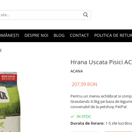
OMÂNEȘTI
DESPRE NOI
BLOG
CONTACT
POLITICA DE RETU
g
Hrana Uscata Pisici A
ACANA
207,99 RON
Pentru un meniu echilibrat si comp
Grasslands 4.5kg pe baza de legume,
convenabil de la petshop PetPal.
IN STOC
Durata de livrare:
1-5 zile lucrăto