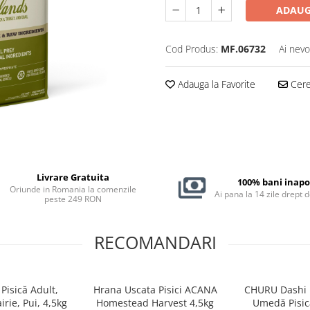
ADAUG
Cod Produs:
MF.06732
Ai nevo
Adauga la Favorite
Cere 
Livrare Gratuita
100% bani inapo
Oriunde in Romania la comenzile
Ai pana la 14 zile drept 
peste 249 RON
RECOMANDARI
Pisică Adult,
Hrana Uscata Pisici ACANA
CHURU Dashi 
rie, Pui, 4,5kg
Homestead Harvest 4,5kg
Umedă Pisică