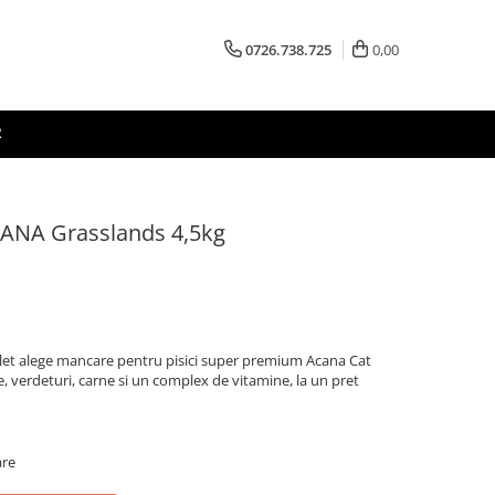
0726.738.725
0,00
R
CANA Grasslands 4,5kg
let alege mancare pentru pisici super premium Acana Cat
 verdeturi, carne si un complex de vitamine, la un pret
are