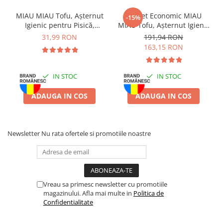
Valori analitice:
proteină 8,5%, grăsimi 0,5%, fibre 0,1%, cenușă
MIAU MIAU Tofu, Așternut
Pachet Economic MIAU
-15%
1,5%, umiditate 88,0%, energie 440 kcal/kg
Igienic pentru Pisică,
MIAU Tofu, Așternut Igienic
Lavandă, 6L
pentru Pisică, Lavandă,
31,99 RON
191,94 RON
Mod de utilizare
: Se oferă ca gustare între mesele principale.
6x6L
163,15 RON
După deschidere, păstrați la frigider și consumați în maximum 2
zile. Asigurați acces permanent la apă proaspătă.
IN STOC
IN STOC
Depozitare
: A se păstra într-un loc uscat și răcoros.
ADAUGA IN COS
ADAUGA IN COS
Newsletter
Nu rata ofertele si promotiile noastre
Vreau sa primesc newsletter cu promotiile
magazinului. Afla mai multe in
Politica de
Confidentialitate