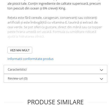
ale pisicii tale. Conțin ingrediente de calitate superioară, precum
ton pescuit din ocean și 6% creveți King.
Rețeta este fără cereale, caragenan, conservanți sau coloranți
artificiali și este îmbogățită cu vitamina E, taurină și extract de
ceai verde. Se pot oferi ca gustare, direct din mână sau ca topper
peste hrana umedă ori uscată. Formula cu umiditate ridicată
ajută la hidratarea zilnică.
Compoziție Recompense
VEZI MAI MULT
Cremoase Pisică Adult,
Informatii conformitate produs
CHURU Luxury, Ton și
Caracteristici
Creveți King, 4x14g
:
Review-uri
(0)
Ingrediente:
ton (26%), creveți King (6%), tapioca uscată, extract
de ton (0,6%)
PRODUSE SIMILARE
Aditivi/kg:
gumă de guar, arome naturale, Camellia thea Link,
vitamina E 574 mg, taurină 360 mg