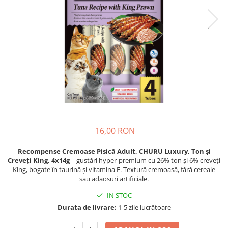
Proteice
Pernuțe
Cremoase
Semi-umede
Semi-umede
Proteice
Pernuțe
Umede
Îngrijire Câini
Îngrijire Pisici
Covorașe Igienice Câini
Așternut Igienic Pisici
Igienă Câini
Igienă Pisici
Șampoane Câini
Antiparazitare Pisici
Antiparazitare Câini
Vitamine Pisici
Vitamine Câini
Perii & Piepteni Pisici
16,00 RON
Perii & Piepteni
Accesorii Pisici
Recompense Cremoase Pisică Adult, CHURU Luxury, Ton și
Accesorii Câini
Culcușuri & Saltele Pisici
Creveți King, 4x14g
– gustări hyper-premium cu 26% ton și 6% creveți
Culcușuri & Saltele Câini
Ansambluri Pisici
King, bogate în taurină și vitamina E. Textură cremoasă, fără cereale
sau adaosuri artificiale.
Castroane și Adapatori
Castroane & Adapatori Pisici
Cuști și Genți
Cuști & Genți Pisici
IN STOC
Durata de livrare:
1-5 zile lucrătoare
Zgărzi, Lese & Hamuri
Litiere Pisici
Jucării Câini
Jucării Pisici