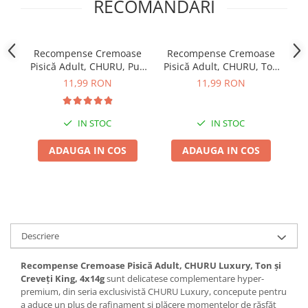
RECOMANDARI
Recompense Cremoase
Recompense Cremoase
R
Pisică Adult, CHURU, Pui,
Pisică Adult, CHURU, Ton
4x14g
și Scoici, 4x14g
L
11,99 RON
11,99 RON
IN STOC
IN STOC
ADAUGA IN COS
ADAUGA IN COS
Descriere
Recompense Cremoase Pisică Adult, CHURU Luxury, Ton și
Creveți King, 4x14g
sunt delicatese complementare hyper-
premium, din seria exclusivistă CHURU Luxury, concepute pentru
a aduce un plus de rafinament și plăcere momentelor de răsfăț