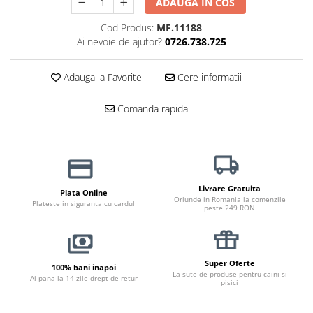
ADAUGA IN COS
Haine Câini
Zgărzi & Hamuri
Cod Produs:
MF.11188
Ai nevoie de ajutor?
0726.738.725
Adauga la Favorite
Cere informatii
Comanda rapida
Livrare Gratuita
Plata Online
Oriunde in Romania la comenzile
Plateste in siguranta cu cardul
peste 249 RON
Super Oferte
100% bani inapoi
La sute de produse pentru caini si
Ai pana la 14 zile drept de retur
pisici