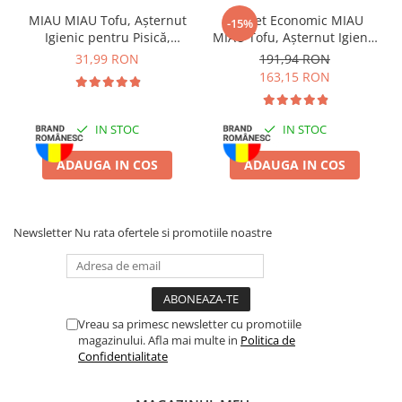
Batoane Rozătoare
MIAU MIAU Tofu, Așternut
Pachet Economic MIAU
-15%
Îngrijire Rozătoare
Igienic pentru Pisică,
MIAU Tofu, Așternut Igienic
Lavandă, 6L
pentru Pisică, Lavandă,
31,99 RON
191,94 RON
Așternut Igienic Rozătoare
6x6L
163,15 RON
Cuști Rozătoare
Pești
IN STOC
IN STOC
Acvarii
Accesorii Acvarii
ADAUGA IN COS
ADAUGA IN COS
Hrană
Hrană Pești
Newsletter
Nu rata ofertele si promotiile noastre
Hrană Broaște Țestoase
Întreținere Acvariu
Tratament Apă
Vreau sa primesc newsletter cu promotiile
magazinului. Afla mai multe in
Politica de
Confidentialitate