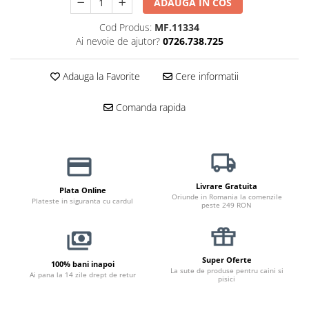
ADAUGA IN COS
Jucării Câini
Cod Produs:
MF.11334
Haine Câini
Ai nevoie de ajutor?
0726.738.725
Pisici
Hrană Uscată Pisică
Adauga la Favorite
Cere informatii
Pisică Junior
Comanda rapida
Pisică Adult
Pisică Senior
Hrană Umedă Pisică
Pisică Junior
Pisică Adult
Livrare Gratuita
Plata Online
Oriunde in Romania la comenzile
Pisică Senior
Plateste in siguranta cu cardul
peste 249 RON
Diete Veterinare Pisică
Uscată
Umedă
Super Oferte
100% bani inapoi
La sute de produse pentru caini si
Ai pana la 14 zile drept de retur
Recompense Pisici
pisici
Cremoase