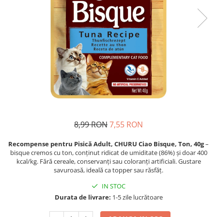
Piele Presată
Proteice
Cremoase
Semi-umede
Pernuțe
Îngrijire Câini
Covorașe Igienice Câini
Igienă Câini
Șampoane Câini
8,99 RON
7,55 RON
Antiparazitare Câini
Vitamine Câini
Recompense pentru Pisică Adult, CHURU Ciao Bisque, Ton, 40g
–
Perii & Piepteni
bisque cremos cu ton, conținut ridicat de umiditate (86%) și doar 400
kcal/kg. Fără cereale, conservanți sau coloranți artificiali. Gustare
Accesorii Câini
savuroasă, ideală ca topper sau răsfăț.
Culcușuri & Saltele Câini
IN STOC
Castroane și Adapatori
Durata de livrare:
1-5 zile lucrătoare
Cuști și Genți
Zgărzi, Lese & Hamuri