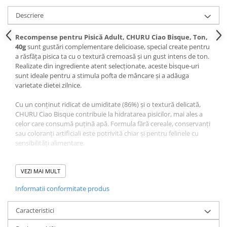
Pernuțe
Descriere
Semi-umede
Proteice
Recompense pentru Pisică Adult, CHURU Ciao Bisque, Ton,
Umede
40g
sunt gustări complementare delicioase, special create pentru
a răsfăța pisica ta cu o textură cremoasă și un gust intens de ton.
Îngrijire Pisici
Realizate din ingrediente atent selecționate, aceste bisque-uri
Așternut Igienic Pisici
sunt ideale pentru a stimula pofta de mâncare și a adăuga
varietate dietei zilnice.
Igienă Pisici
Antiparazitare Pisici
Cu un conținut ridicat de umiditate (86%) și o textură delicată,
Vitamine Pisici
CHURU Ciao Bisque contribuie la hidratarea pisicilor, mai ales a
celor care consumă puțină apă. Formula fără cereale, conservanți
Perii & Piepteni Pisici
sau coloranți artificiali este potrivită chiar și pentru felinele cu
Accesorii Pisici
sensibilități alimentare.
Culcușuri & Saltele Pisici
Pot fi oferite ca atare sau ca topper peste hrana uscată sau
Ansambluri Pisici
umedă, adăugând o notă apetisantă fiecărei mese.
VEZI MAI MULT
Castroane & Adapatori Pisici
Informatii conformitate produs
Cuști & Genți Pisici
Compoziție Recompense
Litiere Pisici
Caracteristici
pentru Pisică Adult, CHURU
Jucării Pisici