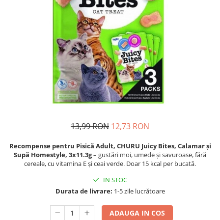
Piele Presată
Proteice
Cremoase
Semi-umede
Pernuțe
Îngrijire Câini
Covorașe Igienice Câini
Igienă Câini
Șampoane Câini
13,99 RON
12,73 RON
Antiparazitare Câini
Vitamine Câini
Recompense pentru Pisică Adult, CHURU Juicy Bites, Calamar și
Perii & Piepteni
Supă Homestyle, 3x11.3g
– gustări moi, umede și savuroase, fără
cereale, cu vitamina E și ceai verde. Doar 15 kcal per bucată.
Accesorii Câini
Culcușuri & Saltele Câini
IN STOC
Durata de livrare:
1-5 zile lucrătoare
Castroane și Adapatori
Cuști și Genți
ADAUGA IN COS
Zgărzi, Lese & Hamuri