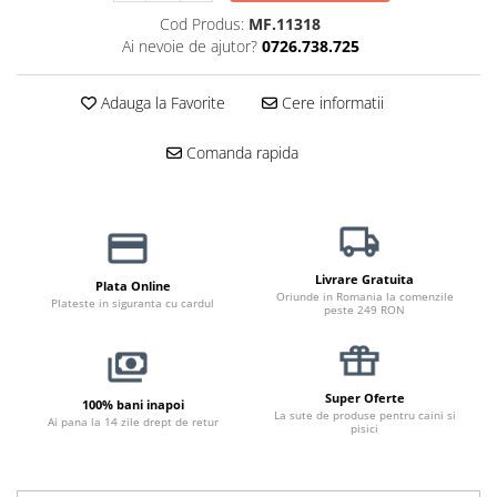
Cod Produs:
MF.11318
Jucării Câini
Ai nevoie de ajutor?
0726.738.725
Haine Câini
Pisici
Adauga la Favorite
Cere informatii
Hrană Uscată Pisică
Pisică Junior
Comanda rapida
Pisică Adult
Pisică Senior
Hrană Umedă Pisică
Pisică Junior
Livrare Gratuita
Plata Online
Pisică Adult
Oriunde in Romania la comenzile
Plateste in siguranta cu cardul
peste 249 RON
Pisică Senior
Diete Veterinare Pisică
Uscată
Super Oferte
100% bani inapoi
Umedă
La sute de produse pentru caini si
Ai pana la 14 zile drept de retur
pisici
Recompense Pisici
Cremoase