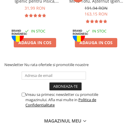
Igienic pentru Pisică,
MIAU Tofu, Așternut Igienic
Batoane Rozătoare
Lavandă, 6L
pentru Pisică, Lavandă,
31,99 RON
191,94 RON
Îngrijire Rozătoare
6x6L
163,15 RON
Așternut Igienic Rozătoare
Cuști Rozătoare
IN STOC
IN STOC
Pești
ADAUGA IN COS
ADAUGA IN COS
Acvarii
Accesorii Acvarii
Hrană
Newsletter
Nu rata ofertele si promotiile noastre
Hrană Pești
Hrană Broaște Țestoase
Întreținere Acvariu
Tratament Apă
Vreau sa primesc newsletter cu promotiile
magazinului. Afla mai multe in
Politica de
Confidentialitate
MAGAZINUL MEU