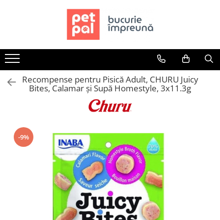
Toate Produsele
Câini
Hrană Uscată Câini
Recompense pentru Pisică Adult, CHURU Juicy
Câine Junior
Bites, Calamar și Supă Homestyle, 3x11.3g
Câine Adult
Câine Senior
Hrană Umedă Câini
Câine Junior
-9%
Câine Adult
Diete Veterinare Câini
Uscată
Umedă
Recompense Câini
Biscuiți