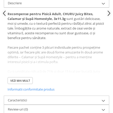
Pernuțe
Descriere
Semi-umede
Recompense pentru Pisică Adult, CHURU Juicy Bites,
Proteice
Calamar și Supă Homestyle, 3x11.3g
sunt gustări delicioase,
Umede
moi și umede, cu o textură perfectă pentru răsfățul zilnic al pisicii
tale. Îmbogățite cu arome naturale, extract de ceai verde și
Îngrijire Pisici
vitamina E, aceste recompense nu sunt doar gustoase, ci și
Așternut Igienic Pisici
benefice pentru sănătate.
Igienă Pisici
Fiecare pachet conține 3 plicuri individuale pentru prospețime
Antiparazitare Pisici
optimă, iar fiecare plic are două forme amuzante în două arome
Vitamine Pisici
diferite – Calamar și Supă Homestyle – pentru a menține
interesul pisicii și a-i stimula pofta.
Perii & Piepteni Pisici
Accesorii Pisici
Cu o umiditate ridicată de 71% și doar 15 kcal per bucată, Juicy
Bites sunt ideale pentru hidratare și controlul greutății. Fără
Culcușuri & Saltele Pisici
cereale, conservanți sau coloranți artificiali – o alegere sigură și
VEZI MAI MULT
Ansambluri Pisici
gustoasă pentru pisicile adulte, chiar și cele cu sensibilități.
Informatii conformitate produs
Castroane & Adapatori Pisici
Cuști & Genți Pisici
Compoziție Recompense
Caracteristici
Litiere Pisici
pentru Pisică Adult, CHURU
Review-uri
(0)
Jucării Pisici