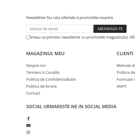
Zgărzi & Hamuri
Păsări
Newsletter
Nu rata ofertele si promotiile noastre
Hrană Păsări
Meniuri Păsări
Suplimente Nutritive
Vreau sa primesc newsletter cu promotiile magazinului. Af
Delicii Păsări
MAGAZINUL MEU
CLIENTI
Batoane
Îngrijire Păsări
Despre noi
Metode de
Așternut Igienic Păsări
Termeni si Conditii
Politica d
Colivii
Politica de Confidentialitate
Formular 
Politica de livrare
ANPC
Colivii
Contact
Rozătoare
Hrană Rozătoare
SOCIAL
URMARESTE-NE IN SOCIAL MEDIA
Fân Rozătoare
Meniuri Rozătoare
Delicii Rozătoare