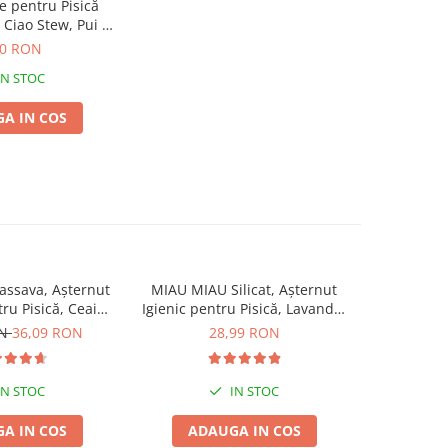
 pentru Pisică
Ciao Stew, Pui și
ici, 40g
00 RON
IN STOC
A IN COS
ssava, Așternut
MIAU MIAU Silicat, Așternut
MIAU MIAU
tru Pisică, Ceai
Igienic pentru Pisică, Lavandă,
Igienic pen
de, 6L
5L
ON
36,09 RON
28,99 RON
IN STOC
IN STOC
A IN COS
ADAUGA IN COS
ADA