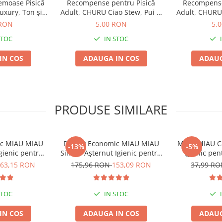
moase Pisică
Recompense pentru Pisică
Recompense
uxury, Ton și
Adult, CHURU Ciao Stew, Pui și
Adult, CHURU 
imi brute (min) 3,00%, Fibră
re, 4x14g
Ton, 40g
Sco
 RON
5,00 RON
5,
n) 92 UI/kg, Taurină (min) 0,026%
STOC
IN STOC
IN COS
ADAUGA IN COS
ADAUG
ale. Poate fi administrată
 ascunde pastile. Asigurați
eschidere, păstrați la frigider și
PRODUSE SIMILARE
ic MIAU MIAU
Pachet Economic MIAU MIAU
MIAU MIAU Ca
-13%
-5%
Igienic pentru
Silicat, Așternut Igienic pentru
Igienic pen
ndă, 6x6L
Pisică, Fresh, 4x8L
Ver
63,15 RON
175,96 RON
153,09 RON
37,99 R
STOC
IN STOC
IN COS
ADAUGA IN COS
ADAUG