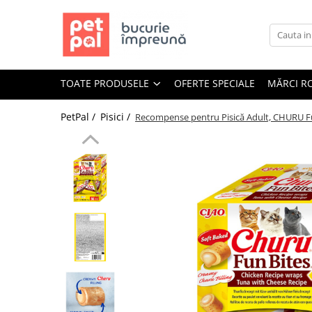
Toate Produsele
Câini
TOATE PRODUSELE
OFERTE SPECIALE
MĂRCI R
Hrană Uscată Câini
Câine Junior
PetPal /
Pisici /
Recompense pentru Pisică Adult, CHURU Fun
Câine Adult
Câine Senior
Hrană Umedă Câini
Câine Junior
Câine Adult
Diete Veterinare Câini
Uscată
Umedă
Recompense Câini
Biscuiți