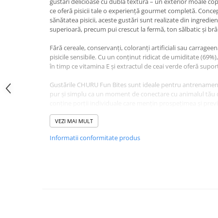
gustări delicioase cu dublă textură – un exterior moale copt 
Jucării Câini
ce oferă pisicii tale o experiență gourmet completă. Concep
sănătatea pisicii, aceste gustări sunt realizate din ingredie
Haine Câini
superioară, precum pui crescut la fermă, ton sălbatic și br
Pisici
Fără cereale, conservanți, coloranți artificiali sau carrageen
Hrană Uscată Pisică
pisicile sensibile. Cu un conținut ridicat de umiditate (69%),
Pisică Junior
în timp ce vitamina E și extractul de ceai verde oferă supor
Pisică Adult
Gustările CHURU Fun Bites sunt ideale pentru antrenament
Pisică Senior
pur și simplu ca un moment de conectare cu animalul tău 
Hrană Umedă Pisică
conține porții individuale care mențin prospețimea și prev
Pisică Junior
VEZI MAI MULT
Pisică Adult
Compoziție Recompense p
Informatii conformitate produs
Pisică Senior
Adult, CHURU Fun Bites, P
Diete Veterinare Pisică
Brânză, 8x12g:
Uscată
Umedă
Ingrediente:
Pui, ton, apă, bonito uscat, amidon de tapioc
Recompense Pisici
sodiu, brânză (lapte, apă, acid fosforic), gumă de guar, ar
Cremoase
naturale, extract de drojdie, aromă naturală de ton, taurin