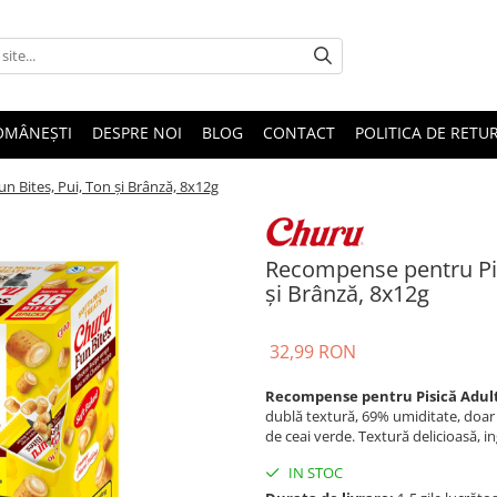
OMÂNEȘTI
DESPRE NOI
BLOG
CONTACT
POLITICA DE RETU
 Bites, Pui, Ton și Brânză, 8x12g
Recompense pentru Pis
și Brânză, 8x12g
32,99 RON
Recompense pentru Pisică Adult,
dublă textură, 69% umiditate, doar 1
de ceai verde. Textură delicioasă, 
IN STOC