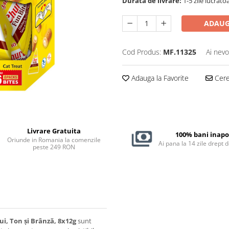
Durata de livrare:
1-5 zile lucrăto
ADAUG
Cod Produs:
MF.11325
Ai nevo
Adauga la Favorite
Cere 
Livrare Gratuita
100% bani inapo
Oriunde in Romania la comenzile
Ai pana la 14 zile drept 
peste 249 RON
i, Ton și Brânză, 8x12g
sunt