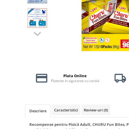
Piele Presată
Proteice
Cremoase
Semi-umede
Pernuțe
Îngrijire Câini
Covorașe Igienice Câini
Igienă Câini
Șampoane Câini
Antiparazitare Câini
Plata Online
Plateste in siguranta cu cardul
Vitamine Câini
Perii & Piepteni
Accesorii Câini
Culcușuri & Saltele Câini
Caracteristici
Review-uri
(0)
Descriere
Castroane și Adapatori
Cuști și Genți
Recompense pentru Pisică Adult, CHURU Fun Bites, Pu
Zgărzi, Lese & Hamuri