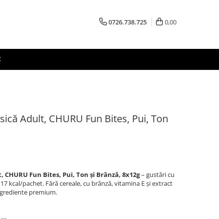
0726.738.725
0,00
R
ică Adult, CHURU Fun Bites, Pui, Ton
 CHURU Fun Bites, Pui, Ton și Brânză, 8x12g
– gustări cu
7 kcal/pachet. Fără cereale, cu brânză, vitamina E și extract
ingrediente premium.