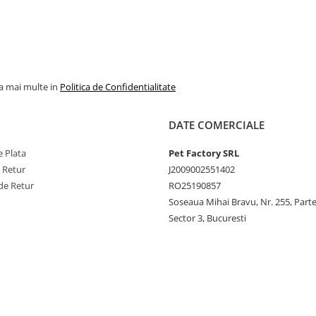
la mai multe in
Politica de Confidentialitate
DATE COMERCIALE
 Plata
Pet Factory SRL
e Retur
J2009002551402
de Retur
RO25190857
Soseaua Mihai Bravu, Nr. 255, Part
Sector 3, Bucuresti