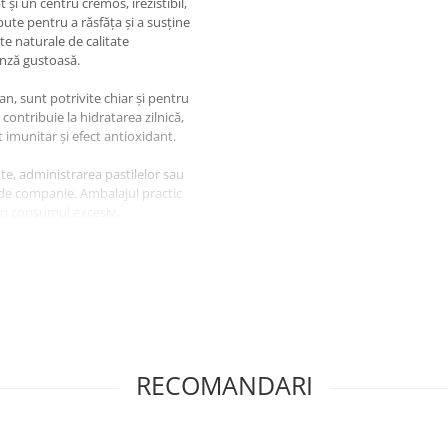
și un centru cremos, irezistibil,
ute pentru a răsfăța și a susține
nte naturale de calitate
ânză gustoasă.
an, sunt potrivite chiar și pentru
 contribuie la hidratarea zilnică,
t imunitar și efect antioxidant.
e, administrarea pastilelor sau
de companie. Ambalajul practic
in consumul excesiv.
entru Pisică
ui, Ton și
RECOMANDARI
a, albuș de ou, cazeinat de
omă naturală de pui, arome
ă, oleorezină (culoare) de boia de