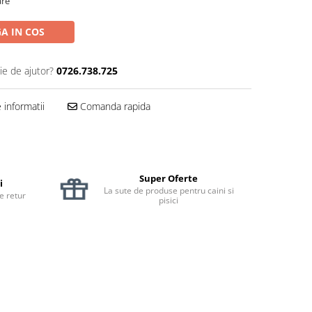
are
A IN COS
ie de ajutor?
0726.738.725
informatii
Comanda rapida
Super Oferte
i
La sute de produse pentru caini si
de retur
pisici