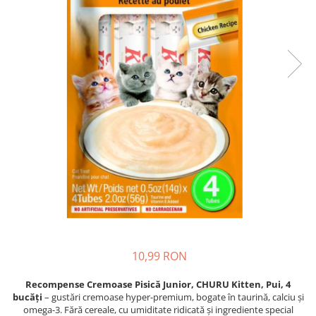
Piele Presată
Proteice
Cremoase
Semi-umede
Pernuțe
Îngrijire Câini
Covorașe Igienice Câini
Igienă Câini
Șampoane Câini
Antiparazitare Câini
Vitamine Câini
Perii & Piepteni
Accesorii Câini
10,99 RON
Culcușuri & Saltele Câini
Castroane și Adapatori
Recompense Cremoase Pisică Junior, CHURU Kitten, Pui, 4
Cuști și Genți
bucăți
– gustări cremoase hyper-premium, bogate în taurină, calciu și
omega-3. Fără cereale, cu umiditate ridicată și ingrediente special
Zgărzi, Lese & Hamuri