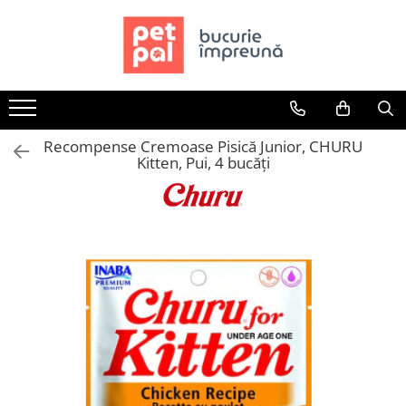
Toate Produsele
Câini
Hrană Uscată Câini
Recompense Cremoase Pisică Junior, CHURU
Câine Junior
Kitten, Pui, 4 bucăți
Câine Adult
Câine Senior
Hrană Umedă Câini
Câine Junior
Câine Adult
Diete Veterinare Câini
Uscată
Umedă
Recompense Câini
Biscuiți