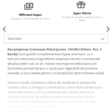
Pernuțe
Semi-umede
Super Oferte
100% bani inapoi
Proteice
La sute de produse pentru caini si
Ai pana la 14 zile drept de retur
pisici
Umede
Îngrijire Pisici
Așternut Igienic Pisici
Descriere
Igienă Pisici
Antiparazitare Pisici
Recompense Cremoase Pisică Junior, CHURU Kitten, Pui, 4
bucăți
sunt gustări complementare hyper-premium, cu o
Vitamine Pisici
textură cremoasă și ingrediente adaptate nevoilor nutriționale
Perii & Piepteni Pisici
ale pisicuțelor sub un an. Aceste recompense delicioase sunt
formulate pe bază de pui, o sursă ușor digerabilă de proteine
Accesorii Pisici
animale, și sunt ideale pentru o tranziție lină către hrănirea solidă.
Culcușuri & Saltele Pisici
Textura moale, conținutul ridicat de umiditate și adaosul de
Ansambluri Pisici
taurină, calciu și Omega-3 contribuie la o dezvoltare sănătoasă a
Castroane & Adapatori Pisici
sistemului nervos, osos și cardiovascular. Gustul savuros și
Cuști & Genți Pisici
formatul special le fac perfecte pentru hrănirea din mână și
pentru întărirea legăturii afective cu pisicuța ta. Fără cereale,
Litiere Pisici
conservanți sau coloranți artificiali.
Jucării Pisici