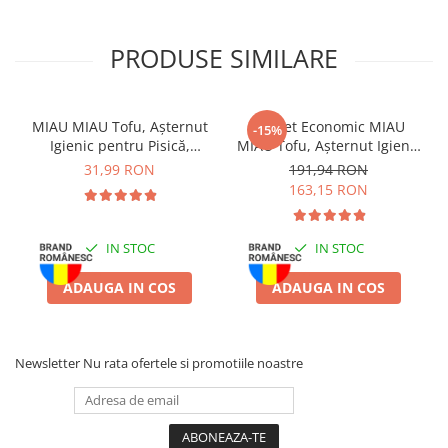
Batoane Rozătoare
maximum 24 de ore. Asigurați acces constant la apă proaspătă.
Îngrijire Rozătoare
PRODUSE SIMILARE
Depozitare:
A se păstra într-un loc uscat și răcoros.
Așternut Igienic Rozătoare
Cuști Rozătoare
Pești
MIAU MIAU Tofu, Așternut
Pachet Economic MIAU
-15%
Igienic pentru Pisică,
MIAU Tofu, Așternut Igienic
Acvarii
Lavandă, 6L
pentru Pisică, Lavandă,
31,99 RON
191,94 RON
Accesorii Acvarii
6x6L
163,15 RON
Hrană
Hrană Pești
IN STOC
IN STOC
Hrană Broaște Țestoase
Întreținere Acvariu
ADAUGA IN COS
ADAUGA IN COS
Tratament Apă
Newsletter
Nu rata ofertele si promotiile noastre