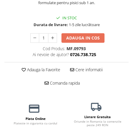
formulate pentru pisici sub 1 an.
Jucării Câini
Haine Câini
IN STOC
Pisici
Durata de livrare:
1-5 zile lucrătoare
Hrană Uscată Pisică
ADAUGA IN COS
Pisică Junior
Pisică Adult
Cod Produs:
MF.09793
Pisică Senior
Ai nevoie de ajutor?
0726.738.725
Hrană Umedă Pisică
Adauga la Favorite
Cere informatii
Pisică Junior
Pisică Adult
Comanda rapida
Pisică Senior
Diete Veterinare Pisică
Uscată
Umedă
Livrare Gratuita
Recompense Pisici
Plata Online
Oriunde in Romania la comenzile
Plateste in siguranta cu cardul
peste 249 RON
Cremoase