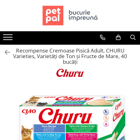
Toate Produsele
Câini
Hrană Uscată Câini
Recompense Cremoase Pisică Adult, CHURU
Câine Junior
Varieties, Varietăți de Ton și Fructe de Mare, 40
Câine Adult
bucăți
Câine Senior
Hrană Umedă Câini
Câine Junior
Câine Adult
Diete Veterinare Câini
Uscată
Umedă
Recompense Câini
Biscuiți