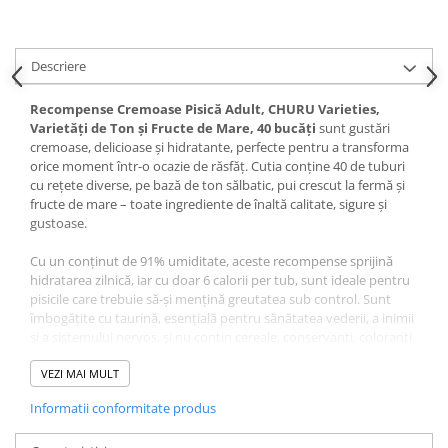
Pernuțe
Semi-umede
Proteice
Descriere
Umede
Recompense Cremoase Pisică Adult, CHURU Varieties,
Îngrijire Pisici
Varietăți de Ton și Fructe de Mare, 40 bucăți
sunt gustări
Așternut Igienic Pisici
cremoase, delicioase și hidratante, perfecte pentru a transforma
orice moment într-o ocazie de răsfăț. Cutia conține 40 de tuburi
Igienă Pisici
cu rețete diverse, pe bază de ton sălbatic, pui crescut la fermă și
Antiparazitare Pisici
fructe de mare – toate ingrediente de înaltă calitate, sigure și
Vitamine Pisici
gustoase.
Perii & Piepteni Pisici
Cu un conținut de 91% umiditate, aceste recompense sprijină
Accesorii Pisici
hidratarea zilnică, iar cu doar 6 calorii per tub, sunt ideale pentru
pisicile care trebuie să-și mențină greutatea sub control. Sunt
Culcușuri & Saltele Pisici
îmbogățite cu taurină, esențială pentru sănătatea vederii, a inimii
Ansambluri Pisici
și a sistemului nervos, și nu conțin cereale, conservanți, coloranți
artificiali sau carrageenan – fiind bine tolerate chiar și de pisicile
Castroane & Adapatori Pisici
sensibile.
VEZI MAI MULT
Cuști & Genți Pisici
Informatii conformitate produs
Litiere Pisici
Recompensele pot fi oferite direct din tub, ca topper peste hrană
sau pentru a masca medicamentele. Sunt potrivite pentru pisici
Jucării Pisici