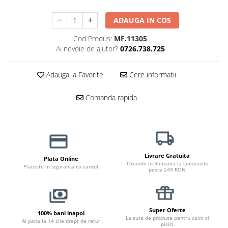
Jucării Câini
ADAUGA IN COS
Haine Câini
Pisici
Cod Produs:
MF.11305
Ai nevoie de ajutor?
0726.738.725
Hrană Uscată Pisică
Pisică Junior
Adauga la Favorite
Cere informatii
Pisică Adult
Pisică Senior
Comanda rapida
Hrană Umedă Pisică
Pisică Junior
Pisică Adult
Pisică Senior
Livrare Gratuita
Plata Online
Diete Veterinare Pisică
Oriunde in Romania la comenzile
Plateste in siguranta cu cardul
peste 249 RON
Uscată
Umedă
Recompense Pisici
Super Oferte
100% bani inapoi
La sute de produse pentru caini si
Cremoase
Ai pana la 14 zile drept de retur
pisici