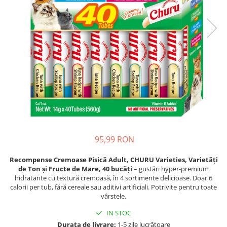
Piele Presată
Proteice
Cremoase
Semi-umede
Pernuțe
Îngrijire Câini
Covorașe Igienice Câini
Igienă Câini
Șampoane Câini
Antiparazitare Câini
95,99 RON
Vitamine Câini
Perii & Piepteni
Recompense Cremoase Pisică Adult, CHURU Varieties, Varietăți
de Ton și Fructe de Mare, 40 bucăți
– gustări hyper-premium
Accesorii Câini
hidratante cu textură cremoasă, în 4 sortimente delicioase. Doar 6
Culcușuri & Saltele Câini
calorii per tub, fără cereale sau aditivi artificiali. Potrivite pentru toate
vârstele.
Castroane și Adapatori
Cuști și Genți
IN STOC
Durata de livrare:
1-5 zile lucrătoare
Zgărzi, Lese & Hamuri