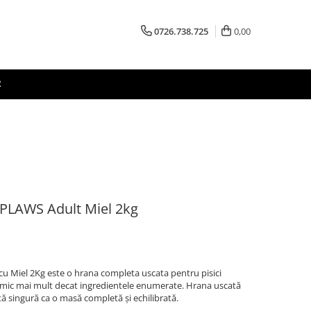
0726.738.725
0,00
R
PPLAWS Adult Miel 2kg
cu Miel 2Kg este o hrana completa uscata pentru pisici
 nimic mai mult decat ingredientele enumerate. Hrana uscată
tă singură ca o masă completă și echilibrată.