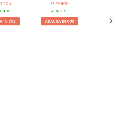
99 RON
63,99 RON
199
N STOC
IN STOC
 IN COS
ADAUGA IN COS
ADAUG