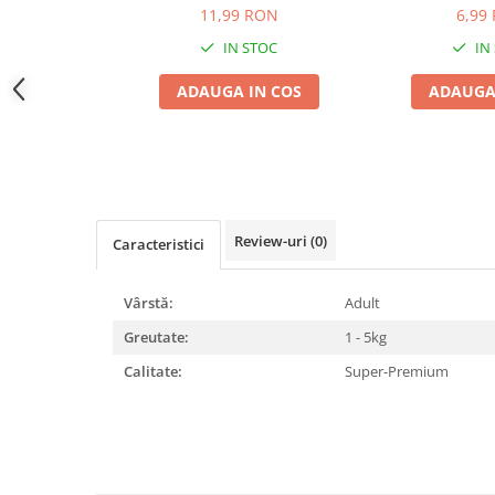
11,99 RON
6,99
Jucării Câini
IN STOC
IN
Haine Câini
Pisici
ADAUGA IN COS
ADAUGA
Hrană Uscată Pisică
Pisică Junior
Pisică Adult
Pisică Senior
Hrană Umedă Pisică
Review-uri
(0)
Caracteristici
Pisică Junior
Pisică Adult
Vârstă:
Adult
Pisică Senior
Greutate:
1 - 5kg
Diete Veterinare Pisică
Calitate:
Super-Premium
Uscată
Umedă
Recompense Pisici
Cremoase