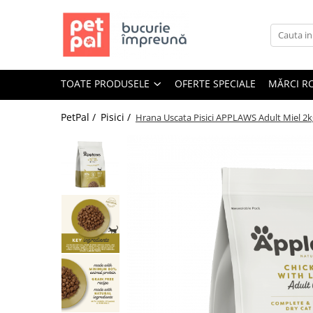
Toate Produsele
Câini
TOATE PRODUSELE
OFERTE SPECIALE
MĂRCI R
Hrană Uscată Câini
Câine Junior
PetPal /
Pisici /
Hrana Uscata Pisici APPLAWS Adult Miel 2k
Câine Adult
Câine Senior
Hrană Umedă Câini
Câine Junior
Câine Adult
Diete Veterinare Câini
Uscată
Umedă
Recompense Câini
Biscuiți