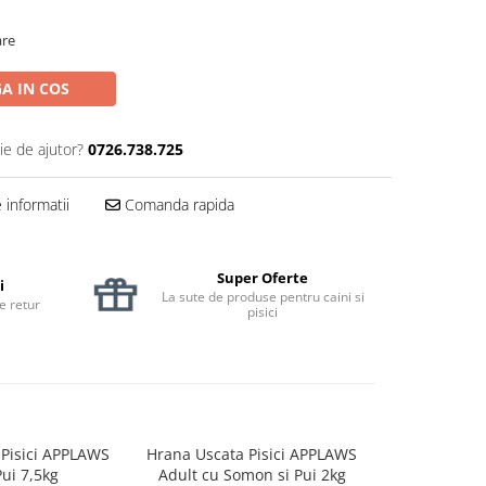
are
A IN COS
ie de ajutor?
0726.738.725
informatii
Comanda rapida
Super Oferte
i
La sute de produse pentru caini si
de retur
pisici
 Pisici APPLAWS
Hrana Uscata Pisici APPLAWS
Hrana Uscat
Pui 7,5kg
Adult cu Somon si Pui 2kg
Adult Somo