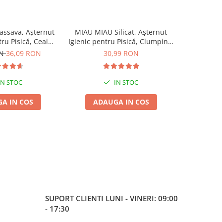
ssava, Așternut
MIAU MIAU Silicat, Așternut
MIAU MIAU
tru Pisică, Ceai
Igienic pentru Pisică, Clumping,
Igienic pen
de, 6L
5L
ON
36,09 RON
30,99 RON
IN STOC
IN STOC
A IN COS
ADAUGA IN COS
ADA
SUPORT CLIENTI
LUNI - VINERI: 09:00
- 17:30