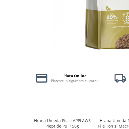
Piele Presată
Proteice
Cremoase
Semi-umede
Pernuțe
Îngrijire Câini
Covorașe Igienice Câini
Igienă Câini
Șampoane Câini
Antiparazitare Câini
Plata Online
Plateste in siguranta cu cardul
Vitamine Câini
Perii & Piepteni
Accesorii Câini
Culcușuri & Saltele Câini
Castroane și Adapatori
Cuști și Genți
Hrana Umeda Pisici APPLAWS
Hrana Umeda P
Piept de Pui 156g
File Ton si Macr
Zgărzi, Lese & Hamuri