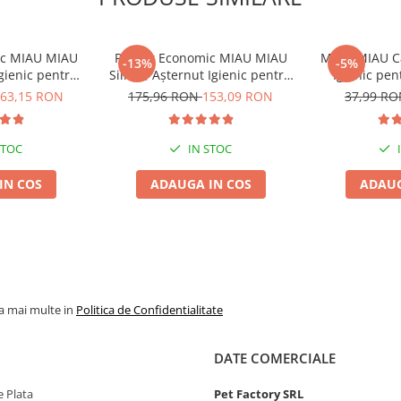
ic MIAU MIAU
Pachet Economic MIAU MIAU
MIAU MIAU Ca
-13%
-5%
Igienic pentru
Silicat, Așternut Igienic pentru
Igienic pen
ndă, 6x6L
Pisică, Fresh, 4x8L
Ver
63,15 RON
175,96 RON
153,09 RON
37,99 R
STOC
IN STOC
IN COS
ADAUGA IN COS
ADAUG
la mai multe in
Politica de Confidentialitate
DATE COMERCIALE
 Plata
Pet Factory SRL