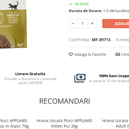
IN STOC
Durata de livrare:
1-5 zile lucrăto
ADAUG
Cod Produs:
MF.09713
Ai nevo
Adauga la Favorite
Cere 
Livrare Gratuita
100% bani inapo
Oriunde in Romania la comenzile
Ai pana la 14 zile drept 
peste 249 RON
RECOMANDARI
isici APPLAWS
Hrana Uscata Pisici APPLAWS
Hrana Uscata
ou in Aspic 70g
Kitten Pui 2kg
Adult 