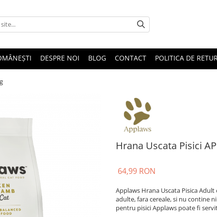
OMÂNEȘTI
DESPRE NOI
BLOG
CONTACT
POLITICA DE RETU
g
Hrana Uscata Pisici A
64,99 RON
Applaws Hrana Uscata Pisica Adult 
adulte, fara cereale, si nu contine
pentru pisici Applaws poate fi servi