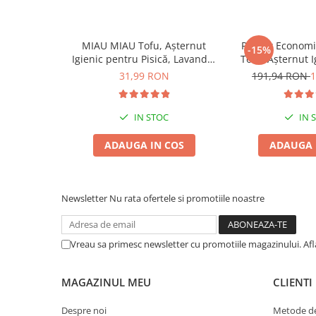
Pernuțe
Semi-umede
Proteice
MIAU MIAU Tofu, Așternut
Pachet Econom
-15%
Igienic pentru Pisică, Lavandă,
Tofu, Așternut 
Umede
6L
Pisică, Lava
31,99 RON
191,94 RON
1
Îngrijire Pisici
Așternut Igienic Pisici
IN STOC
IN 
Igienă Pisici
Antiparazitare Pisici
ADAUGA IN COS
ADAUGA 
Vitamine Pisici
Perii & Piepteni Pisici
Accesorii Pisici
Newsletter
Nu rata ofertele si promotiile noastre
Culcușuri & Saltele Pisici
Ansambluri Pisici
Vreau sa primesc newsletter cu promotiile magazinului. Af
Castroane & Adapatori Pisici
Cuști & Genți Pisici
MAGAZINUL MEU
CLIENTI
Litiere Pisici
Jucării Pisici
Despre noi
Metode de