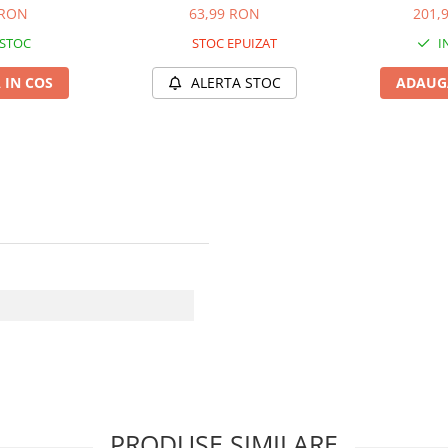
 RON
63,99 RON
201,
 STOC
STOC EPUIZAT
I
 IN COS
ALERTA STOC
ADAUGA
PRODUSE SIMILARE