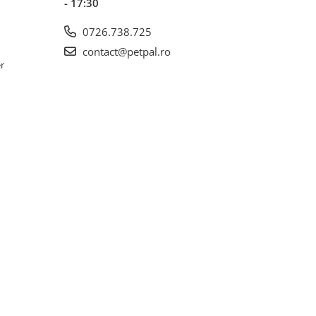
- 17:30
0726.738.725
contact@petpal.ro
er