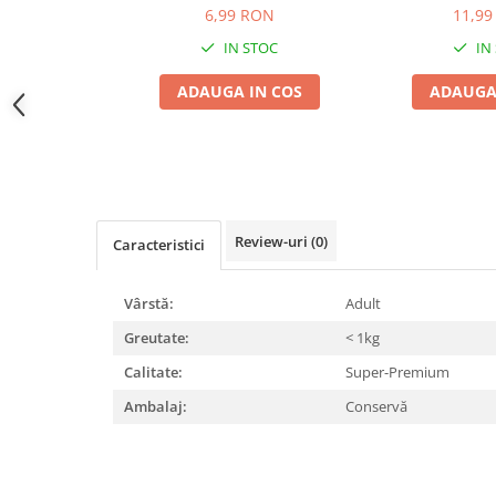
6,99 RON
11,99
Jucării Câini
IN STOC
IN
Haine Câini
Pisici
ADAUGA IN COS
ADAUGA
Hrană Uscată Pisică
Pisică Junior
Pisică Adult
Pisică Senior
Hrană Umedă Pisică
Review-uri
(0)
Caracteristici
Pisică Junior
Pisică Adult
Vârstă:
Adult
Pisică Senior
Greutate:
< 1kg
Diete Veterinare Pisică
Calitate:
Super-Premium
Uscată
Ambalaj:
Conservă
Umedă
Recompense Pisici
Cremoase