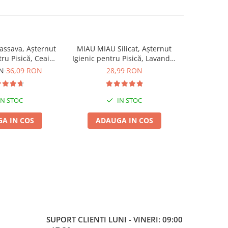
ssava, Așternut
MIAU MIAU Silicat, Așternut
MIAU MIAU
tru Pisică, Ceai
Igienic pentru Pisică, Lavandă,
Igienic pen
de, 6L
5L
ON
36,09 RON
28,99 RON
IN STOC
IN STOC
A IN COS
ADAUGA IN COS
ADA
SUPORT CLIENTI
LUNI - VINERI: 09:00