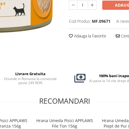
ADAUG
Cod Produs:
MF.09671
Ai nevo
Adauga la Favorite
Cere 
Livrare Gratuita
100% bani inapo
Oriunde in Romania la comenzile
Ai pana la 14 zile drept 
peste 249 RON
RECOMANDARI
isici APPLAWS
Hrana Umeda Pisici APPLAWS
Hrana Umeda 
Branza 156g
File Ton 156g
Piept de Pui 