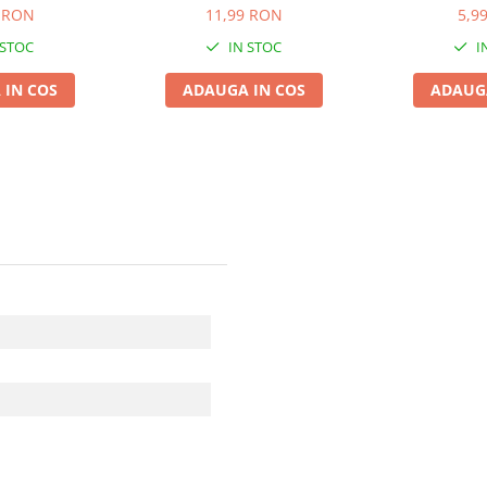
6
 RON
11,99 RON
5,9
 STOC
IN STOC
I
 IN COS
ADAUGA IN COS
ADAUGA