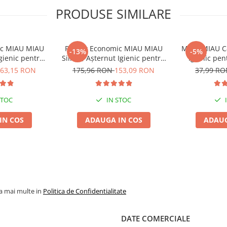
PRODUSE SIMILARE
ic MIAU MIAU
Pachet Economic MIAU MIAU
MIAU MIAU Ca
-13%
-5%
Igienic pentru
Silicat, Așternut Igienic pentru
Igienic pen
ndă, 6x6L
Pisică, Fresh, 4x8L
Ver
63,15 RON
175,96 RON
153,09 RON
37,99 R
STOC
IN STOC
IN COS
ADAUGA IN COS
ADAUG
la mai multe in
Politica de Confidentialitate
DATE COMERCIALE