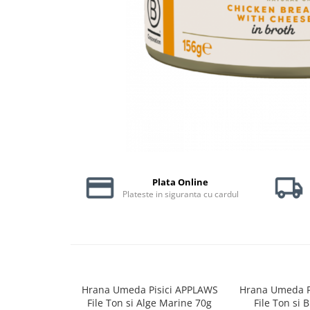
Piele Presată
Proteice
Cremoase
Semi-umede
Pernuțe
Îngrijire Câini
Covorașe Igienice Câini
Igienă Câini
Șampoane Câini
Antiparazitare Câini
Plata Online
Plateste in siguranta cu cardul
Vitamine Câini
Perii & Piepteni
Accesorii Câini
Culcușuri & Saltele Câini
Castroane și Adapatori
Cuști și Genți
Hrana Umeda Pisici APPLAWS
Hrana Umeda P
File Ton si Alge Marine 70g
File Ton si 
Zgărzi, Lese & Hamuri