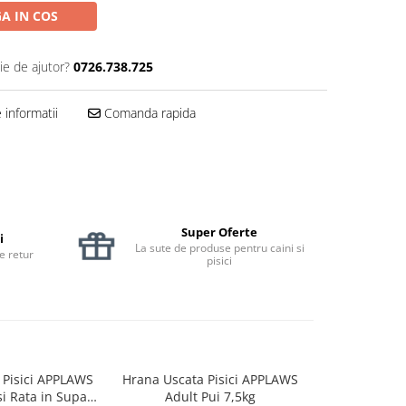
A IN COS
ie de ajutor?
0726.738.725
informatii
Comanda rapida
Super Oferte
i
La sute de produse pentru caini si
de retur
pisici
Pisici APPLAWS
Hrana Uscata Pisici APPLAWS
Hrana Uscat
si Rata in Supa
Adult Pui 7,5kg
Adult