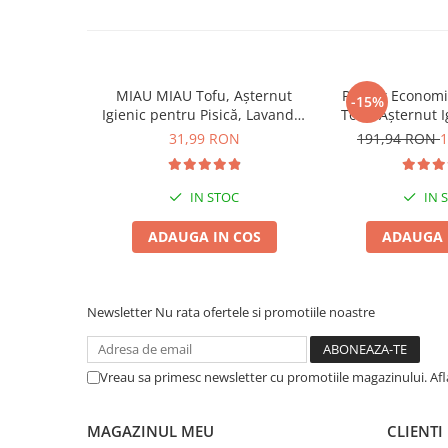
Pernuțe
Semi-umede
Proteice
Umede
MIAU MIAU Tofu, Așternut
Pachet Econom
-15%
Îngrijire Pisici
Igienic pentru Pisică, Lavandă,
Tofu, Așternut 
6L
Pisică, Lava
31,99 RON
191,94 RON
1
Așternut Igienic Pisici
Igienă Pisici
Antiparazitare Pisici
IN STOC
IN 
Vitamine Pisici
ADAUGA IN COS
ADAUGA 
Perii & Piepteni Pisici
Accesorii Pisici
Culcușuri & Saltele Pisici
Newsletter
Nu rata ofertele si promotiile noastre
Ansambluri Pisici
Castroane & Adapatori Pisici
Vreau sa primesc newsletter cu promotiile magazinului. Af
Cuști & Genți Pisici
Litiere Pisici
MAGAZINUL MEU
CLIENTI
Jucării Pisici