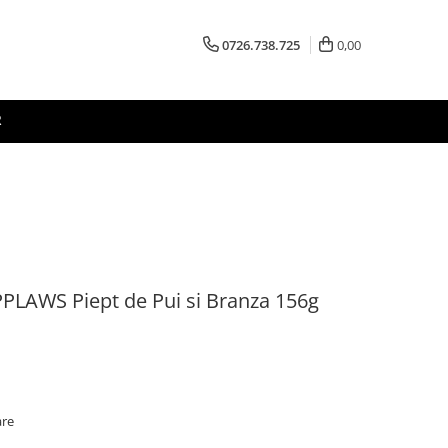
0726.738.725
0,00
R
PLAWS Piept de Pui si Branza 156g
are