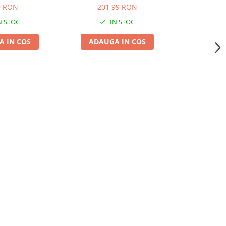
0g
9 RON
201,99 RON
64
N STOC
IN STOC
 IN COS
ADAUGA IN COS
ADAUG