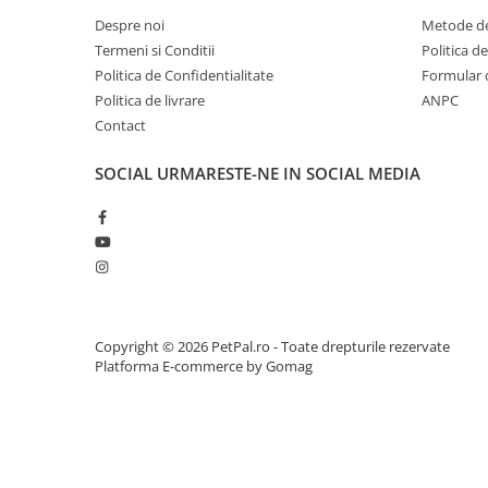
Zgărzi & Hamuri
Despre noi
Metode de
Păsări
Termeni si Conditii
Politica d
Hrană Păsări
Politica de Confidentialitate
Formular 
Politica de livrare
ANPC
Meniuri Păsări
Contact
Suplimente Nutritive
Delicii Păsări
SOCIAL
URMARESTE-NE IN SOCIAL MEDIA
Batoane
Îngrijire Păsări
Așternut Igienic Păsări
Colivii
Colivii
Copyright © 2026 PetPal.ro - Toate drepturile rezervate
Rozătoare
Platforma E-commerce by Gomag
Hrană Rozătoare
Fân Rozătoare
Meniuri Rozătoare
Delicii Rozătoare