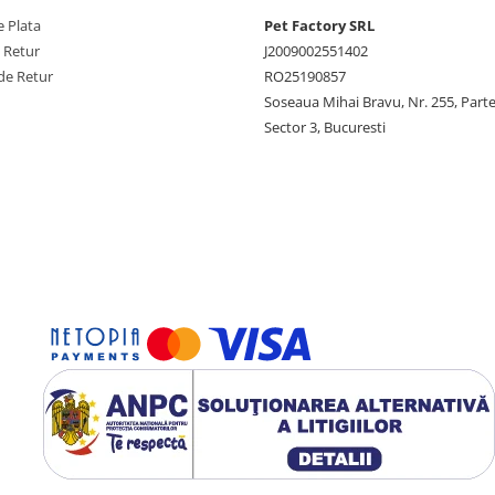
 Plata
Pet Factory SRL
e Retur
J2009002551402
de Retur
RO25190857
Soseaua Mihai Bravu, Nr. 255, Part
Sector 3, Bucuresti