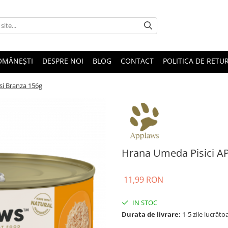
OMÂNEȘTI
DESPRE NOI
BLOG
CONTACT
POLITICA DE RETU
si Branza 156g
Hrana Umeda Pisici AP
11,99 RON
IN STOC
Durata de livrare:
1-5 zile lucrăto