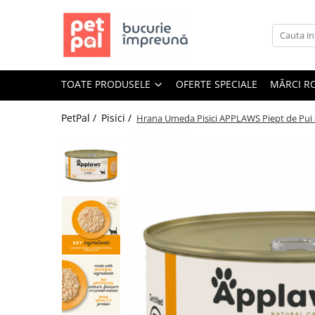
Toate Produsele
Câini
TOATE PRODUSELE
OFERTE SPECIALE
MĂRCI R
Hrană Uscată Câini
Câine Junior
PetPal /
Pisici /
Hrana Umeda Pisici APPLAWS Piept de Pui 
Câine Adult
Câine Senior
Hrană Umedă Câini
Câine Junior
Câine Adult
Diete Veterinare Câini
Uscată
Umedă
Recompense Câini
Biscuiți