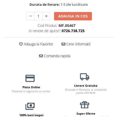
Durata de livrare:
1-5 zile lucrătoare
Jucării Câini
Haine Câini
ADAUGA IN COS
Pisici
Cod Produs:
MF.05467
Hrană Uscată Pisică
Ai nevoie de ajutor?
0726.738.725
Pisică Junior
Pisică Adult
Adauga la Favorite
Cere informatii
Pisică Senior
Hrană Umedă Pisică
Comanda rapida
Pisică Junior
Pisică Adult
Pisică Senior
Diete Veterinare Pisică
Livrare Gratuita
Plata Online
Oriunde in Romania la comenzile
Uscată
Plateste in siguranta cu cardul
peste 249 RON
Umedă
Recompense Pisici
Cremoase
Super Oferte
100% bani inapoi