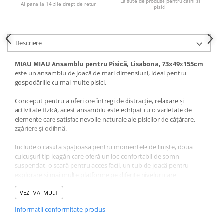
La sute de produse pentru caini si
Pernuțe
Ai pana la 14 zile drept de retur
pisici
Semi-umede
Proteice
Umede
Descriere
Îngrijire Pisici
MIAU MIAU Ansamblu pentru Pisică, Lisabona, 73x49x155cm
Așternut Igienic Pisici
este un ansamblu de joacă de mari dimensiuni, ideal pentru
gospodăriile cu mai multe pisici.
Igienă Pisici
Antiparazitare Pisici
Conceput pentru a oferi ore întregi de distracție, relaxare și
Vitamine Pisici
activitate fizică, acest ansamblu este echipat cu o varietate de
elemente care satisfac nevoile naturale ale pisicilor de cățărare,
Perii & Piepteni Pisici
zgâriere și odihnă.
Accesorii Pisici
Include o căsuță spațioasă pentru momentele de liniște, două
Culcușuri & Saltele Pisici
culcușuri tip leagăn care oferă un loc confortabil de somn
Ansambluri Pisici
suspendat, o scară pentru acces facil, un tub de joacă pentru
Castroane & Adapatori Pisici
explorare și mai multe platforme pe diferite niveluri care
stimulează mișcarea și curiozitatea. Stâlpii solizi acoperiți cu sisal
Cuști & Genți Pisici
oferă o suprafață ideală pentru toaletarea ghearelor, contribuind
VEZI MAI MULT
Litiere Pisici
la protejarea mobilei din locuință.
Informatii conformitate produs
Jucării Pisici