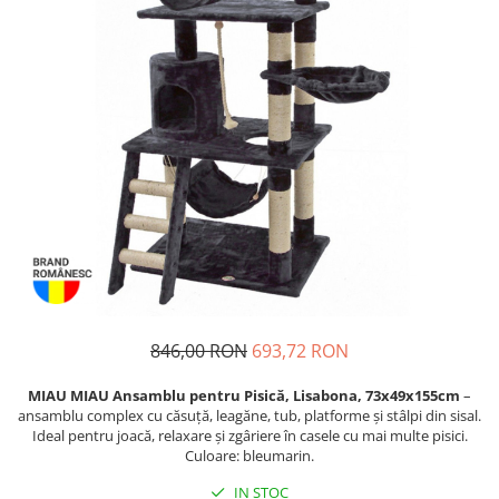
Piele Presată
Proteice
Cremoase
Semi-umede
Pernuțe
Îngrijire Câini
Covorașe Igienice Câini
Igienă Câini
Șampoane Câini
Antiparazitare Câini
Vitamine Câini
Perii & Piepteni
846,00 RON
693,72 RON
Accesorii Câini
MIAU MIAU Ansamblu pentru Pisică, Lisabona, 73x49x155cm
–
Culcușuri & Saltele Câini
ansamblu complex cu căsuță, leagăne, tub, platforme și stâlpi din sisal.
Castroane și Adapatori
Ideal pentru joacă, relaxare și zgâriere în casele cu mai multe pisici.
Culoare: bleumarin.
Cuști și Genți
IN STOC
Zgărzi, Lese & Hamuri