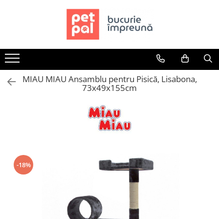
Toate Produsele
Câini
Hrană Uscată Câini
MIAU MIAU Ansamblu pentru Pisică, Lisabona,
Câine Junior
73x49x155cm
Câine Adult
Câine Senior
Hrană Umedă Câini
Câine Junior
Câine Adult
Diete Veterinare Câini
-18%
Uscată
Umedă
Recompense Câini
Biscuiți