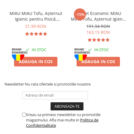
Batoane Rozătoare
Îngrijire Rozătoare
MIAU MIAU Tofu, Așternut
Pachet Economic MIAU
-15%
Igienic pentru Pisică,
MIAU Tofu, Așternut Igienic
Așternut Igienic Rozătoare
Lavandă, 6L
pentru Pisică, Lavandă,
31,99 RON
191,94 RON
Cuști Rozătoare
6x6L
163,15 RON
Pești
Acvarii
IN STOC
IN STOC
Accesorii Acvarii
Hrană
ADAUGA IN COS
ADAUGA IN COS
Hrană Pești
Hrană Broaște Țestoase
Newsletter
Nu rata ofertele si promotiile noastre
Întreținere Acvariu
Tratament Apă
Vreau sa primesc newsletter cu promotiile
magazinului. Afla mai multe in
Politica de
Confidentialitate