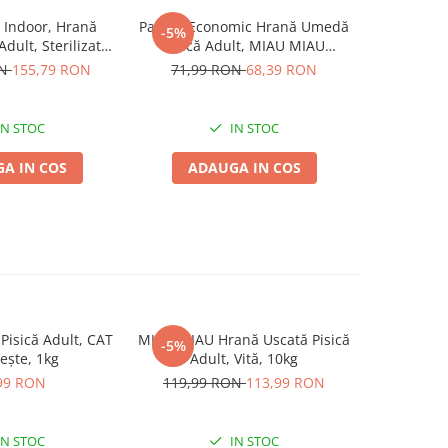
Indoor, Hrană
Pachet Economic Hrană Umedă
-5%
Adult, Sterilizată,
Pisică Adult, MIAU MIAU
re, 10kg
Mousse, Vită, 24x80g
ON
155,79 RON
71,99 RON
68,39 RON
IN STOC
IN STOC
A IN COS
ADAUGA IN COS
Pisică Adult, CAT
MIAU MIAU Hrană Uscată Pisică
ROYAL CANI
-5%
Pește, 1kg
Adult, Vită, 10kg
Adult, hra
99 RON
119,99 RON
113,99 RON
1
IN STOC
IN STOC