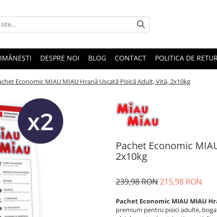
OMÂNEȘTI
DESPRE NOI
BLOG
CONTACT
POLITICA DE RETU
achet Economic MIAU MIAU Hrană Uscată Pisică Adult, Vită, 2x10kg
Pachet Economic MIAU 
2x10kg
239,98 RON
215,98 RON
Pachet Economic MIAU MIAU Hran
premium pentru pisici adulte, bogat