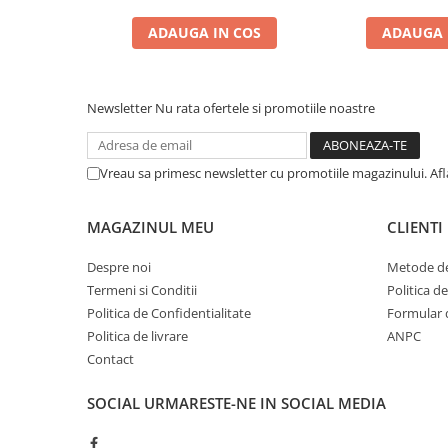
Zgărzi & Hamuri
ADAUGA IN COS
ADAUGA 
Păsări
Hrană Păsări
Meniuri Păsări
Newsletter
Nu rata ofertele si promotiile noastre
Suplimente Nutritive
Delicii Păsări
Vreau sa primesc newsletter cu promotiile magazinului. Af
Batoane
Îngrijire Păsări
MAGAZINUL MEU
CLIENTI
Așternut Igienic Păsări
Colivii
Despre noi
Metode de
Termeni si Conditii
Politica d
Colivii
Politica de Confidentialitate
Formular 
Rozătoare
Politica de livrare
ANPC
Hrană Rozătoare
Contact
Fân Rozătoare
Meniuri Rozătoare
SOCIAL
URMARESTE-NE IN SOCIAL MEDIA
Delicii Rozătoare