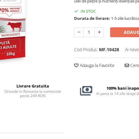
ulei de pește și nutrienți esențiali
IN STOC
Durata de livrare:
1-5 zile lucrăto
ADAUG
Cod Produs:
MF.10428
Ai nevo
Adauga la Favorite
Cere 
Livrare Gratuita
100% bani inapo
Oriunde in Romania la comenzile
Ai pana la 14 zile drept 
peste 249 RON