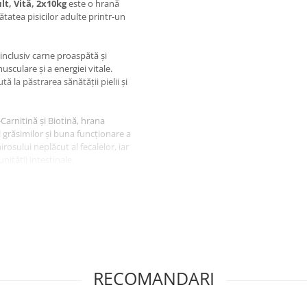
t, Vită, 2x10kg
este o hrană
atea pisicilor adulte printr-un
inclusiv carne proaspătă și
sculare și a energiei vitale.
ă la păstrarea sănătății pielii și
Carnitină și Biotină, hrana
l grăsimilor și buna funcționare a
rosului neplăcut al fecalelor, iar
ității intestinale.
omic MIAU
Adult, Vită,
tate de pasăre, carne proaspătă
RECOMANDARI
n-oligozaharide (MOS), extract de
 și minerale.