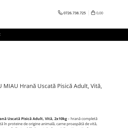
0726.738.725
0,00
R
MIAU Hrană Uscată Pisică Adult, Vită,
ă Uscată Pisică Adult, Vită, 2x10kg
– hrană completă
ă în proteine de origine animală, carne proaspătă de vită,