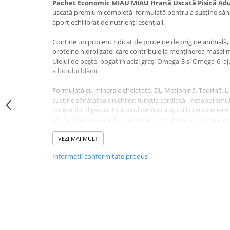
Pachet Economic MIAU MIAU Hrană Uscată Pisică Adul
Jucării Câini
uscată premium completă, formulată pentru a susține sănăt
aport echilibrat de nutrienți esențiali.
Haine Câini
Pisici
Conține un procent ridicat de proteine de origine animală, 
Hrană Uscată Pisică
proteine hidrolizate, care contribuie la menținerea masei mu
Uleiul de pește, bogat în acizi grași Omega-3 și Omega-6, ajut
Pisică Junior
a luciului blănii.
Pisică Adult
Formulată cu minerale chelatate, DL-Metionină, Taurină, L-
Pisică Senior
susține sănătatea rinichilor, funcția cardiacă, metabolismu
Hrană Umedă Pisică
sistemului digestiv. Extractul de Yucca ajută la reducerea mi
MOS-urile (manan-oligozaharide) contribuie la întărirea imun
Pisică Junior
Pisică Adult
Compoziție Pachet Econ
VEZI MAI MULT
Pisică Senior
MIAU Hrană Uscată Pisică 
Informatii conformitate produs
Diete Veterinare Pisică
2x10kg
:
Uscată
Umedă
Ingrediente
: Cereale, carne și produse derivate deshidra
Recompense Pisici
(min. 4% carne de vită), grăsime de origine animală, mana
Cremoase
Yucca, DL-metionină, taurină, L-carnitină, biotină, vitamine