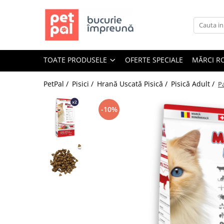
Toate Produsele
Câini
TOATE PRODUSELE
OFERTE SPECIALE
MĂRCI R
Hrană Uscată Câini
Câine Junior
PetPal /
Pisici /
Hrană Uscată Pisică /
Pisică Adult /
P
Câine Adult
Câine Senior
-10%
Hrană Umedă Câini
Câine Junior
Câine Adult
Diete Veterinare Câini
Uscată
Umedă
Recompense Câini
Biscuiți