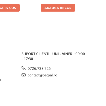
A IN COS
ADAUGA IN COS
ADA
SUPORT CLIENTI
LUNI - VINERI: 09:00
- 17:30
0726.738.725
contact@petpal.ro
er