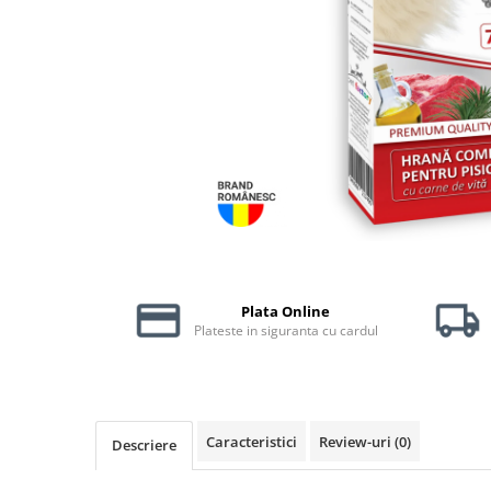
Piele Presată
Proteice
Cremoase
Semi-umede
Pernuțe
Îngrijire Câini
Covorașe Igienice Câini
Igienă Câini
Șampoane Câini
Antiparazitare Câini
Vitamine Câini
Plata Online
Plateste in siguranta cu cardul
Perii & Piepteni
Accesorii Câini
Culcușuri & Saltele Câini
Castroane și Adapatori
Caracteristici
Review-uri
(0)
Descriere
Cuști și Genți
Zgărzi, Lese & Hamuri