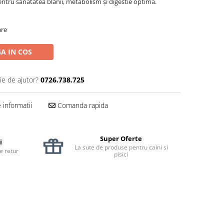
 pentru sănătatea blănii, metabolism și digestie optimă.
are
A IN COS
ie de ajutor?
0726.738.725
informatii
Comanda rapida
Super Oferte
i
La sute de produse pentru caini si
de retur
pisici