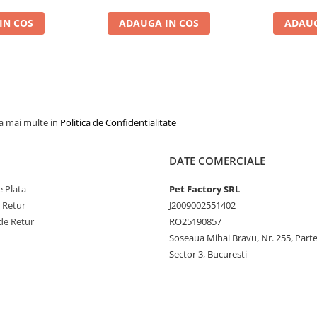
IN COS
ADAUGA IN COS
ADAUG
la mai multe in
Politica de Confidentialitate
DATE COMERCIALE
 Plata
Pet Factory SRL
e Retur
J2009002551402
de Retur
RO25190857
Soseaua Mihai Bravu, Nr. 255, Part
Sector 3, Bucuresti