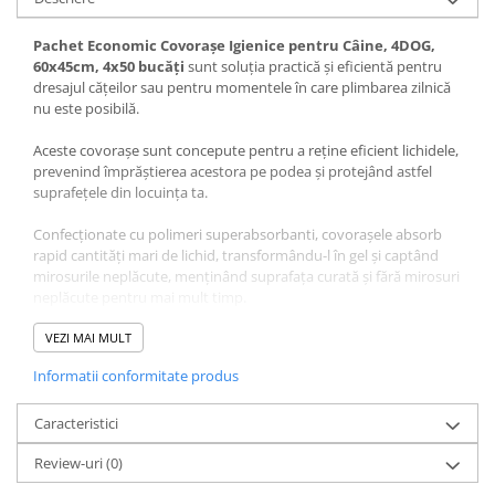
Pachet Economic Covorașe Igienice pentru Câine, 4DOG,
60x45cm, 4x50 bucăți
sunt soluția practică și eficientă pentru
dresajul cățeilor sau pentru momentele în care plimbarea zilnică
nu este posibilă.
Aceste covorașe sunt concepute pentru a reține eficient lichidele,
prevenind împrăștierea acestora pe podea și protejând astfel
suprafețele din locuința ta.
Confecționate cu polimeri superabsorbanti, covorașele absorb
rapid cantități mari de lichid, transformându-l în gel și captând
mirosurile neplăcute, menținând suprafața curată și fără mirosuri
neplăcute pentru mai mult timp.
Designul inteligent permite fixarea ușoară pe orice tip de
VEZI MAI MULT
suprafață, fie că este vorba despre culcușul cățelului, mobilier,
Informatii conformitate produs
mochetă sau parchet. Benzile adezive din colțuri asigură o
prindere stabilă, evitând deplasarea covorașului în timpul
utilizării.
Caracteristici
Review-uri
(0)
Cu dimensiuni practice de 60x45 cm, aceste covorașe sunt ideale
atât pentru cățeii în proces de dresaj, cât și pentru animalele de