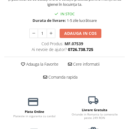
Haine Câini
Zgărzi & Hamuri
igienei în locuința ta.
IN STOC
Durata de livrare:
1-5 zile lucrătoare
ADAUGA IN COS
Cod Produs:
MF.07539
Ai nevoie de ajutor?
0726.738.725
Adauga la Favorite
Cere informatii
Comanda rapida
Livrare Gratuita
Plata Online
Oriunde in Romania la comenzile
Plateste in siguranta cu cardul
peste 249 RON