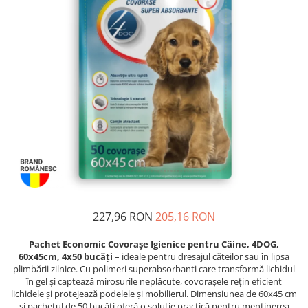
Proteice
Pernuțe
Cremoase
Semi-umede
Semi-umede
Proteice
Pernuțe
Umede
Îngrijire Câini
Îngrijire Pisici
Covorașe Igienice Câini
Așternut Igienic Pisici
Igienă Câini
Igienă Pisici
Șampoane Câini
Antiparazitare Pisici
Antiparazitare Câini
Vitamine Pisici
Vitamine Câini
Perii & Piepteni Pisici
Perii & Piepteni
Accesorii Pisici
Accesorii Câini
Culcușuri & Saltele Pisici
227,96 RON
205,16 RON
Culcușuri & Saltele Câini
Ansambluri Pisici
Castroane și Adapatori
Castroane & Adapatori Pisici
Pachet Economic Covorașe Igienice pentru Câine, 4DOG,
60x45cm, 4x50 bucăți
– ideale pentru dresajul cățeilor sau în lipsa
Cuști și Genți
Cuști & Genți Pisici
plimbării zilnice. Cu polimeri superabsorbanti care transformă lichidul
Zgărzi, Lese & Hamuri
Litiere Pisici
în gel și captează mirosurile neplăcute, covorașele rețin eficient
lichidele și protejează podelele și mobilierul. Dimensiunea de 60x45 cm
Jucării Câini
Jucării Pisici
și pachetul de 50 bucăți oferă o soluție practică pentru menținerea