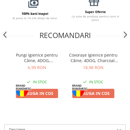
Super Oferte
100% bani inapoi
La sute de produse pentru caini si
Ai pana la 14 zile drept de retur
pisici
RECOMANDARI
Pungi Igienice pentru
Covorașe Igienice pentru
Ș
Câine, 4DOG,
Câine, 4DOG, Charcoal,
4
Biodegradabile, 3 bucăți
60x60cm, 10 bucăți
6,99 RON
18,98 RON
IN STOC
IN STOC
ADAUGA IN COS
ADAUGA IN COS
Descriere