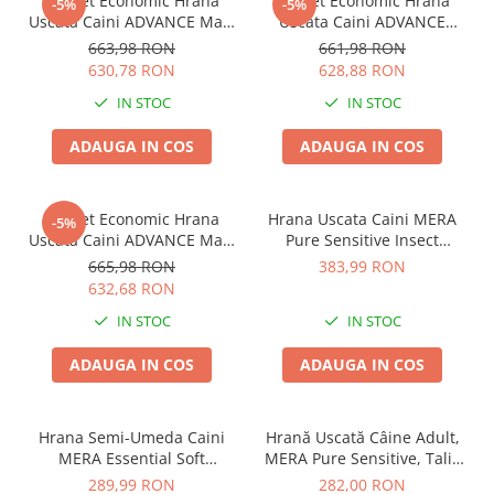
Pachet Economic Hrana
Pachet Economic Hrana
-5%
-5%
Zgărzi & Hamuri
Uscata Caini ADVANCE Maxi
Uscata Caini ADVANCE
Adult 2x14kg
Sensitive Adult Miel și Orez
Păsări
663,98 RON
661,98 RON
2x12kg
630,78 RON
628,88 RON
Hrană Păsări
IN STOC
IN STOC
Meniuri Păsări
Suplimente Nutritive
ADAUGA IN COS
ADAUGA IN COS
Delicii Păsări
Batoane
Pachet Economic Hrana
Hrana Uscata Caini MERA
-5%
Îngrijire Păsări
Uscata Caini ADVANCE Maxi
Pure Sensitive Insect
Puppy 2x12kg
Protein 12,5kg
Așternut Igienic Păsări
665,98 RON
383,99 RON
632,68 RON
Colivii
IN STOC
IN STOC
Colivii
Rozătoare
ADAUGA IN COS
ADAUGA IN COS
Hrană Rozătoare
Fân Rozătoare
Hrana Semi-Umeda Caini
Hrană Uscată Câine Adult,
Meniuri Rozătoare
MERA Essential Soft
MERA Pure Sensitive, Talie
Delicii Rozătoare
Brocken 12,5kg
Medie/Mare, Somon și
289,99 RON
282,00 RON