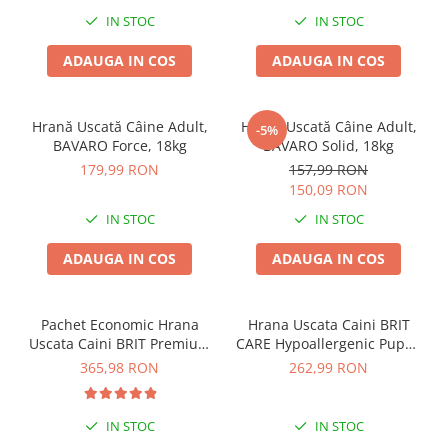
Orez, 12.5kg
Batoane Rozătoare
IN STOC
IN STOC
Îngrijire Rozătoare
ADAUGA IN COS
ADAUGA IN COS
Așternut Igienic Rozătoare
Cuști Rozătoare
Pești
Hrană Uscată Câine Adult,
Hrană Uscată Câine Adult,
-5%
BAVARO Force, 18kg
BAVARO Solid, 18kg
Acvarii
179,99 RON
157,99 RON
Accesorii Acvarii
150,09 RON
Hrană
IN STOC
IN STOC
Hrană Pești
ADAUGA IN COS
ADAUGA IN COS
Hrană Broaște Țestoase
Întreținere Acvariu
Tratament Apă
Pachet Economic Hrana
Hrana Uscata Caini BRIT
Uscata Caini BRIT Premium
CARE Hypoallergenic Puppy
by Nature Giant Adult
12kg
365,98 RON
262,99 RON
2x15kg
IN STOC
IN STOC