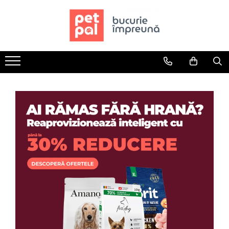
Toate Produsele
Câini
Hrană Uscată Câini
Câine Junior
Câine Adult
Câine Senior
Hrană Umedă Câini
Câine Junior
Câine Adult
Diete Veterinare Câini
Uscată
Umedă
Recompense Câini
Biscuiți