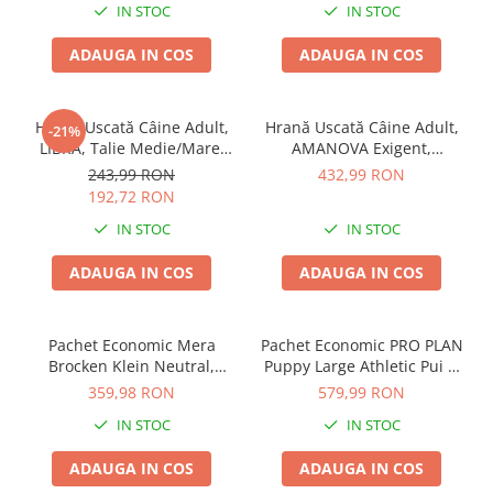
IN STOC
IN STOC
Jucării Câini
Haine Câini
ADAUGA IN COS
ADAUGA IN COS
Pisici
Hrană Uscată Pisică
Hrană Uscată Câine Adult,
Hrană Uscată Câine Adult,
-21%
Pisică Junior
LIBRA, Talie Medie/Mare,
AMANOVA Exigent,
Miel, 14kg
Hipoalergenic, Vânat, 10kg
Pisică Adult
243,99 RON
432,99 RON
192,72 RON
Pisică Senior
IN STOC
IN STOC
Hrană Umedă Pisică
Pisică Junior
ADAUGA IN COS
ADAUGA IN COS
Pisică Adult
Pisică Senior
Pachet Economic Mera
Pachet Economic PRO PLAN
Diete Veterinare Pisică
Brocken Klein Neutral,
Puppy Large Athletic Pui si
Uscată
Hrană Uscată Câine Adult,
Orez 2x12kg
359,98 RON
579,99 RON
Pui, 2x15kg
Umedă
IN STOC
IN STOC
Recompense Pisici
ADAUGA IN COS
ADAUGA IN COS
Cremoase