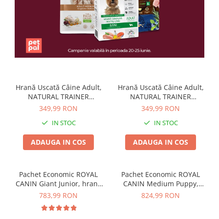
Piele Presată
Proteice
Cremoase
Semi-umede
Pernuțe
Îngrijire Câini
Hrană Uscată Câine Adult,
Hrană Uscată Câine Adult,
Covorașe Igienice Câini
NATURAL TRAINER
NATURAL TRAINER
Igienă Câini
Sensitive, Fără Gluten, Talie
Sensitive, Fără Gluten, Talie
349,99 RON
349,99 RON
Șampoane Câini
Medie/Mare, Iepure, 12kg
Medie/Mare, Miel, 12kg
IN STOC
IN STOC
Antiparazitare Câini
Vitamine Câini
ADAUGA IN COS
ADAUGA IN COS
Perii & Piepteni
Accesorii Câini
Pachet Economic ROYAL
Pachet Economic ROYAL
Culcușuri & Saltele Câini
CANIN Giant Junior, hrană
CANIN Medium Puppy,
Castroane și Adapatori
uscată câine junior etapa 2
hrană uscată câine junior,
783,99 RON
824,99 RON
de crestere, 2x15kg
2x15kg
Cuști și Genți
Zgărzi, Lese & Hamuri