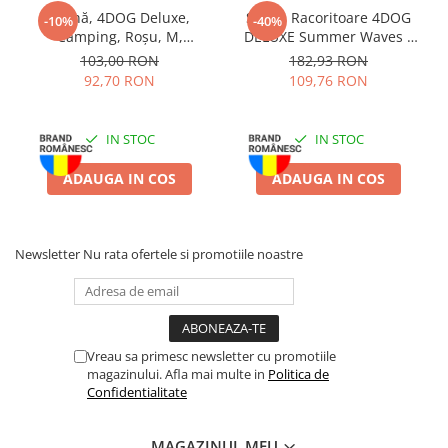
Batoane Rozătoare
umezeală și de expunerea îndelungată la soare sau la surse
Pernă, 4DOG Deluxe,
Saltea Racoritoare 4DOG
-10%
-40%
directe de căldură.
Camping, Roșu, M,
DELUXE Summer Waves L
Îngrijire Rozătoare
80x64x7cm
77x46cm
103,00 RON
182,93 RON
Așternut Igienic Rozătoare
92,70 RON
109,76 RON
Cuști Rozătoare
Pești
IN STOC
IN STOC
Acvarii
Accesorii Acvarii
ADAUGA IN COS
ADAUGA IN COS
Hrană
Hrană Pești
Newsletter
Nu rata ofertele si promotiile noastre
Hrană Broaște Țestoase
Întreținere Acvariu
Tratament Apă
Vreau sa primesc newsletter cu promotiile
magazinului. Afla mai multe in
Politica de
Confidentialitate
MAGAZINUL MEU