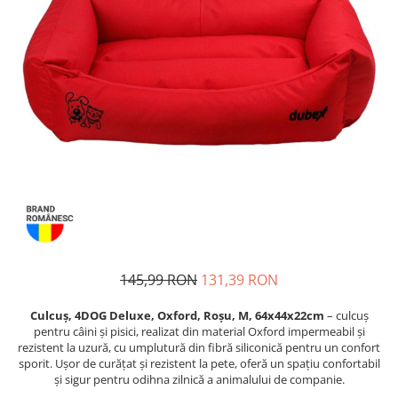
Piele Presată
Proteice
Cremoase
Semi-umede
Pernuțe
Îngrijire Câini
Covorașe Igienice Câini
Igienă Câini
Șampoane Câini
Antiparazitare Câini
Vitamine Câini
Perii & Piepteni
145,99 RON
131,39 RON
Accesorii Câini
Culcuș, 4DOG Deluxe, Oxford, Roșu, M, 64x44x22cm
– culcuș
Culcușuri & Saltele Câini
pentru câini și pisici, realizat din material Oxford impermeabil și
Castroane și Adapatori
rezistent la uzură, cu umplutură din fibră siliconică pentru un confort
sporit. Ușor de curățat și rezistent la pete, oferă un spațiu confortabil
Cuști și Genți
și sigur pentru odihna zilnică a animalului de companie.
Zgărzi, Lese & Hamuri