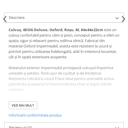
Pernuțe
Semi-umede
Proteice
Descriere
Umede
Culcuș, 4DOG Deluxe, Oxford, Roșu, M, 64x44x22cm
este un
Îngrijire Pisici
culcuș confortabil pentru câini și pisici, conceput pentru a oferi un
spațiu sigur și relaxant pentru odihna zilnică. Fabricat din
Așternut Igienic Pisici
material Oxford impermeabil, acesta este rezistent la uzură și
Igienă Pisici
potrivit pentru utilizarea îndelungată, atât în interiorul locuinței,
Antiparazitare Pisici
cât și în spații exterioare acoperite.
Vitamine Pisici
Materialul exterior impermeabil protejează culcușul împotriva
Perii & Piepteni Pisici
umezelii și petelor, fiind ușor de curățat și de întreținut.
Accesorii Pisici
Rezistența ridicată la uzură îl face ideal pentru animalele active,
păstrându-și aspectul și funcționalitatea chiar și după utilizări
Culcușuri & Saltele Pisici
repetate.
Ansambluri Pisici
Umplutura din fibră siliconică oferă un suport moale și
Castroane & Adapatori Pisici
confortabil, distribuind uniform greutatea animalului și
VEZI MAI MULT
Cuști & Genți Pisici
contribuind la o poziție relaxantă în timpul odihnei. Marginile
Informatii conformitate produs
înălțate susțin capul și gâtul, oferind un plus de confort și o
Litiere Pisici
senzație de siguranță.
Jucării Pisici
Review-uri
(0)