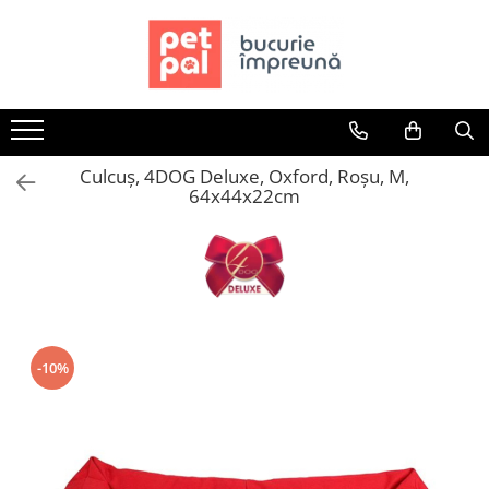
Toate Produsele
Câini
Hrană Uscată Câini
Culcuș, 4DOG Deluxe, Oxford, Roșu, M,
Câine Junior
64x44x22cm
Câine Adult
Câine Senior
Hrană Umedă Câini
Câine Junior
Câine Adult
Diete Veterinare Câini
-10%
Uscată
Umedă
Recompense Câini
Biscuiți