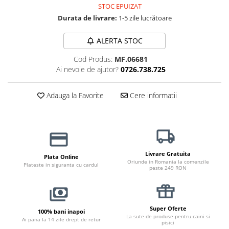
STOC EPUIZAT
Jucării Câini
Durata de livrare:
1-5 zile lucrătoare
Haine Câini
Pisici
ALERTA STOC
Hrană Uscată Pisică
Cod Produs:
MF.06681
Pisică Junior
Ai nevoie de ajutor?
0726.738.725
Pisică Adult
Pisică Senior
Adauga la Favorite
Cere informatii
Hrană Umedă Pisică
Pisică Junior
Pisică Adult
Pisică Senior
Livrare Gratuita
Plata Online
Diete Veterinare Pisică
Oriunde in Romania la comenzile
Plateste in siguranta cu cardul
peste 249 RON
Uscată
Umedă
Recompense Pisici
Super Oferte
100% bani inapoi
La sute de produse pentru caini si
Cremoase
Ai pana la 14 zile drept de retur
pisici